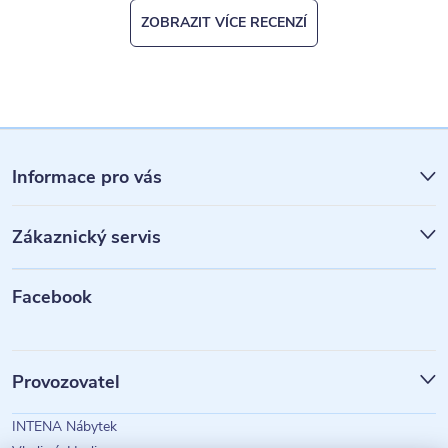
ZOBRAZIT VÍCE RECENZÍ
Z
á
Informace pro vás
p
Zákaznický servis
a
t
Facebook
í
Provozovatel
INTENA Nábytek