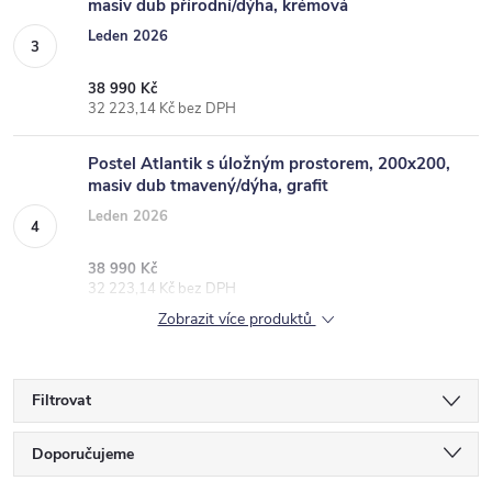
masiv dub přírodní/dýha, krémová
Leden 2026
38 990 Kč
32 223,14 Kč bez DPH
Postel Atlantik s úložným prostorem, 200x200,
masiv dub tmavený/dýha, grafit
Leden 2026
38 990 Kč
32 223,14 Kč bez DPH
Zobrazit více produktů
Filtrovat
Ř
Doporučujeme
a