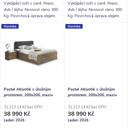
ů
Vyklápěcí rošt v ceně. Masiv
Vyklápěcí rošt v ceně. Masiv
dub / dýha. Nosnost rámu 300
dub / dýha. Nosnost rámu 300
Kg. Povrchová úprava olejem.
Kg. Povrchová úprava olejem.
Novinka
Novinka
Postel Atlantik s úložným
Postel Atlantik s úložným
prostorem, 200x200, masiv
prostorem, 200x200, masiv
dub tmavený/dýha, grafit
dub tmavený/dýha, krémová
32 223,14 Kč bez DPH
32 223,14 Kč bez DPH
38 990 Kč
38 990 Kč
Leden 2026
Leden 2026