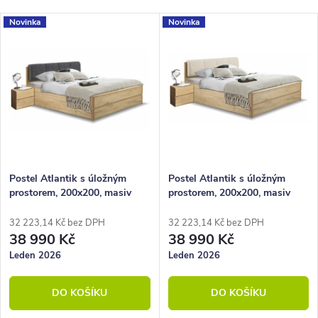
Nejlevnější
z
V
Novinka
Novinka
Nejdražší
e
ý
Nejprodávanější
n
p
Abecedně
í
i
p
s
r
p
o
r
Postel Atlantik s úložným
Postel Atlantik s úložným
prostorem, 200x200, masiv
prostorem, 200x200, masiv
d
o
dub přírodní/dýha, grafit
dub přírodní/dýha, krémová
u
d
32 223,14 Kč bez DPH
32 223,14 Kč bez DPH
38 990 Kč
38 990 Kč
k
u
Leden 2026
Leden 2026
t
k
DO KOŠÍKU
DO KOŠÍKU
ů
t