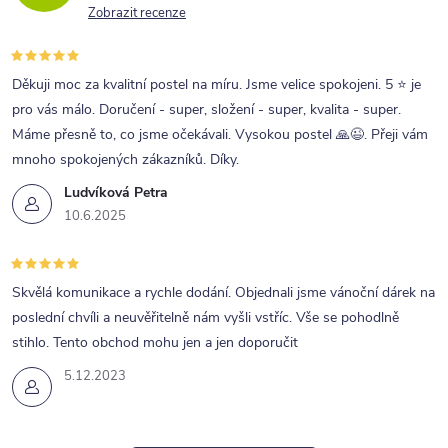
Zobrazit recenze
í
p
r
Děkuji moc za kvalitní postel na míru. Jsme velice spokojeni. 5 ⭐ je
pro vás málo. Doručení - super, složení - super, kvalita - super.
v
Máme přesně to, co jsme očekávali. Vysokou postel 🙏😉. Přeji vám
k
mnoho spokojených zákazníků. Díky.
y
Ludvíková Petra
v
10.6.2025
ý
p
Skvělá komunikace a rychle dodání. Objednali jsme vánoční dárek na
i
poslední chvíli a neuvěřitelně nám vyšli vstříc. Vše se pohodlně
s
stihlo. Tento obchod mohu jen a jen doporučit
u
5.12.2023