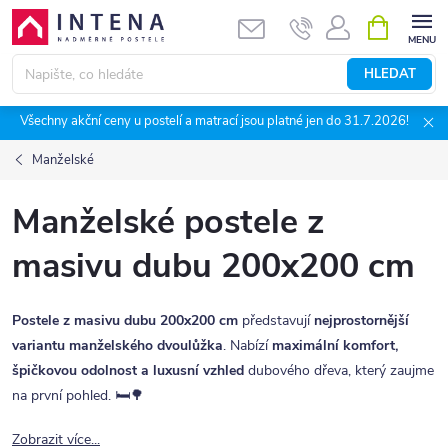
Přejít
NÁKUPNÍ
KOŠÍK
na
obsah
HLEDAT
Všechny akční ceny u postelí a matrací jsou platné jen do 31.7.2026!
Manželské
Manželské postele z
masivu dubu 200x200 cm
Postele z masivu dubu 200x200 cm
představují
nejprostornější
variantu manželského dvoulůžka
. Nabízí
maximální komfort,
špičkovou odolnost a luxusní vzhled
dubového dřeva, který zaujme
na první pohled. 🛏️🌳
Zobrazit více...