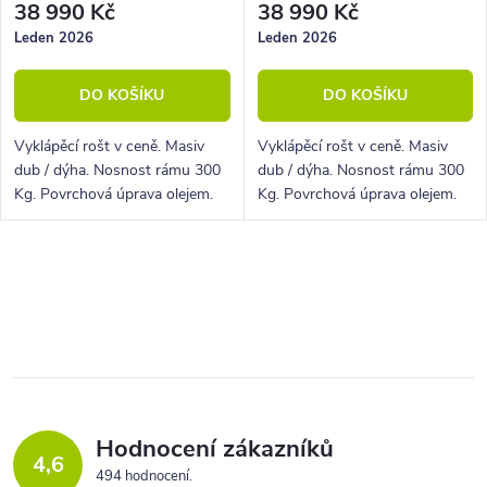
38 990 Kč
38 990 Kč
Leden 2026
Leden 2026
DO KOŠÍKU
DO KOŠÍKU
Vyklápěcí rošt v ceně. Masiv
Vyklápěcí rošt v ceně. Masiv
dub / dýha. Nosnost rámu 300
dub / dýha. Nosnost rámu 300
Kg. Povrchová úprava olejem.
Kg. Povrchová úprava olejem.
O
v
l
á
d
a
Hodnocení zákazníků
4,6
c
494 hodnocení