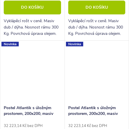
DO KOŠÍKU
DO KOŠÍKU
Vyklápěcí rošt v ceně. Masiv
Vyklápěcí rošt v ceně. Masiv
dub / dýha. Nosnost rámu 300
dub / dýha. Nosnost rámu 300
Kg. Povrchová úprava olejem.
Kg. Povrchová úprava olejem.
Novinka
Novinka
Postel Atlantik s úložným
Postel Atlantik s úložným
prostorem, 200x200, masiv
prostorem, 200x200, masiv
dub tmavený/dýha, krémová
dub/dýha, krémová ekokůže
ekokůže
32 223,14 Kč bez DPH
32 223,14 Kč bez DPH