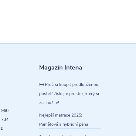
Magazín Intena
l
🛏️ Proč si koupit prodlouženou
postel? Získejte prostor, který si
zasloužíte!
 960
Nejlepší matrace 2025:
 734
Paměťová a hybridní pěna
cz