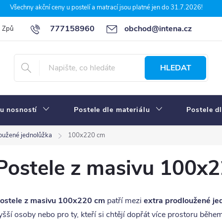
Všechny akční ceny u postelí a matrací jsou platné jen do 31.7.2026!
777158960
obchod@intena.cz
Způsoby a ceny dopravy
7 důvodů, proč nakupit u Intena nábytek
HLEDAT
u nosností
Postele dle materiálu
Postele d
oužené jednolůžka
100x220 cm
Postele z masivu 100x
ostele z masivu 100x220 cm
patří mezi
extra prodloužené je
yšší osoby nebo pro ty, kteří si chtějí dopřát více prostoru běh