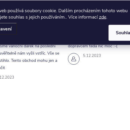
web používá soubory cookie. Dalším procházením tohoto webu
jete souhlas s jejich používáním.. Více informací
zde
.
avení
Souhl
unikace a rychle dodání.
Obchod v pohodě, akorát ta doml
jsme vánoční dárek na poslední
dopravcem teda nic moc :-(
uvěřitelně nám vyšli vstříc. Vše se
5.12.2023
tihlo. Tento obchod mohu jen a
čit
.12.2023