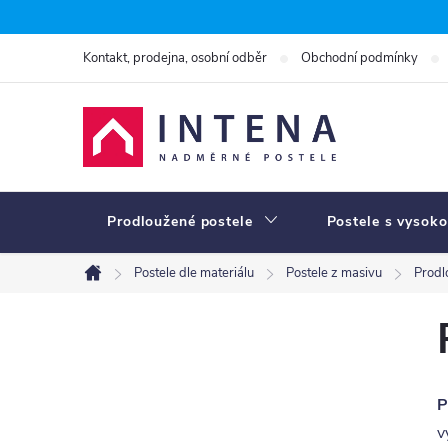
Přejít
na
Kontakt, prodejna, osobní odběr
Obchodní podmínky
obsah
Prodloužené postele
Postele s vysoko
Postele dle materiálu
Postele z masivu
Prodl
Domů
P
o
s
P
t
v