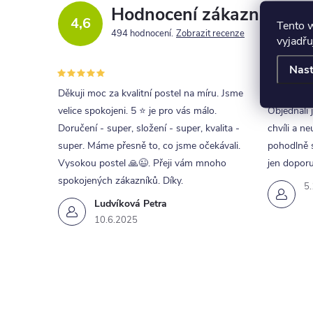
Hodnocení zákazníků
4,6
Tento 
494 hodnocení
Zobrazit recenze
vyjadřu
Nast
Děkuji moc za kvalitní postel na míru. Jsme
Skvělá kom
velice spokojeni. 5 ⭐ je pro vás málo.
Objednali 
Doručení - super, složení - super, kvalita -
chvíli a ne
super. Máme přesně to, co jsme očekávali.
pohodlně s
Vysokou postel 🙏😉. Přeji vám mnoho
jen doporu
spokojených zákazníků. Díky.
5
Ludvíková Petra
10.6.2025