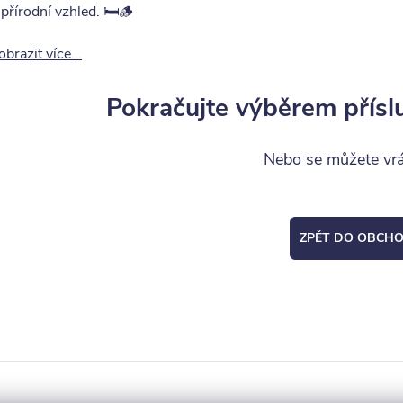
 přírodní vzhled. 🛏️🪵
obrazit více...
Pokračujte výběrem přísl
Nebo se můžete vrát
ZPĚT DO OBCH