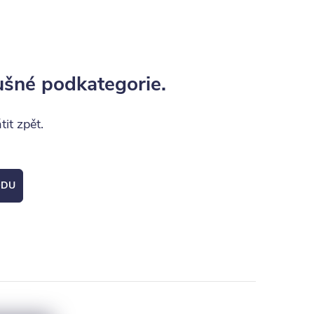
ušné podkategorie.
it zpět.
ODU