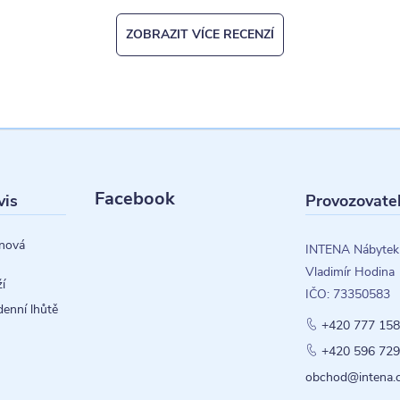
ZOBRAZIT VÍCE RECENZÍ
Facebook
vis
Provozovate
nová
INTENA Nábytek
Vladimír Hodina
í
IČO: 73350583
denní lhůtě
+420 777 158
+420 596 729
obchod@intena.