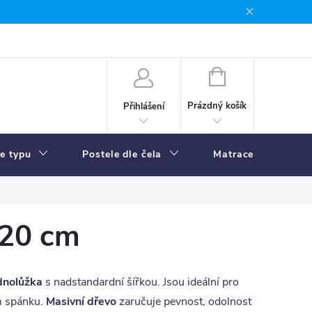
NÁKUPNÍ
KOŠÍK
Prázdný košík
Přihlášení
le typu
Postele dle čela
Matrace
R
220 cm
dnolůžka
s nadstandardní šířkou. Jsou ideální pro
em spánku.
Masivní dřevo
zaručuje pevnost, odolnost