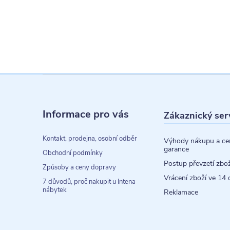
Z
á
Informace pro vás
Zákaznický ser
p
a
Kontakt, prodejna, osobní odběr
Výhody nákupu a ce
garance
t
Obchodní podmínky
Postup převzetí zbož
Způsoby a ceny dopravy
í
Vrácení zboží ve 14 
7 důvodů, proč nakupit u Intena
nábytek
Reklamace