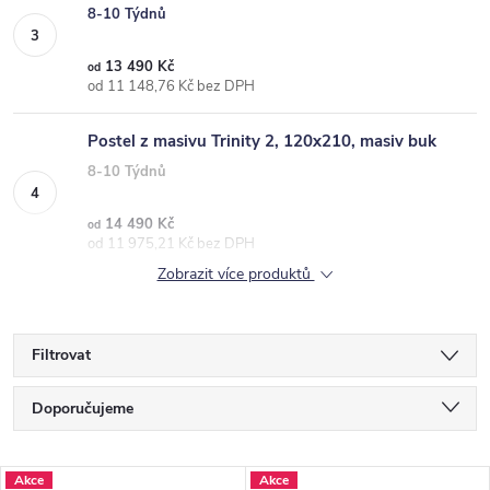
8-10 Týdnů
13 490 Kč
od
od 11 148,76 Kč bez DPH
Postel z masivu Trinity 2, 120x210, masiv buk
8-10 Týdnů
14 490 Kč
od
od 11 975,21 Kč bez DPH
Zobrazit více produktů
Filtrovat
Ř
Doporučujeme
a
Nejlevnější
z
V
Akce
Akce