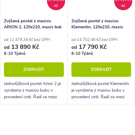
Kč
Kč
Zvýšená postel z masivu
Zvýšená postel z masivu
ARION 2, 120x210, masiv buk
Klementin, 120x210, masiv
buk
od 11 479,34 Kč bez DPH
od 14 702,48 Kč bez DPH
13 890 Kč
17 790 Kč
od
od
8-10 Týdnů
8-10 Týdnů
ZOBRAZIT
ZOBRAZIT
Jednolůžková postel Arion 2 je
Jednolůžková postel Klementin
vyrobena z masivu buku v
je vyrobena z masivu buku v
provedení cink. Řadí se mezi
provedení cink. Řadí se mezi
kvalitní české výrobky
kvalitní české výrobky
nábytkové řady HappyBed. U
nábytkové řady HappyBed. U
postele Arion 2 oceníte
postele Klementin oceníte
O
zejména velkou...
zejména velkou...
v