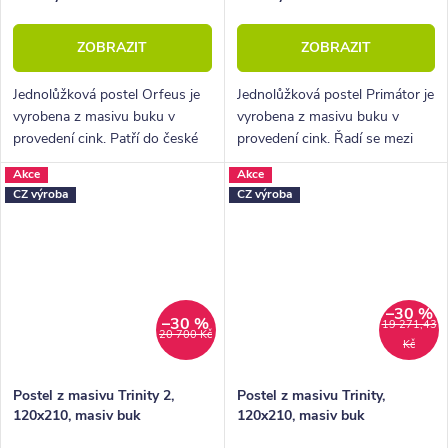
ZOBRAZIT
ZOBRAZIT
Jednolůžková postel Orfeus je
Jednolůžková postel Primátor je
vyrobena z masivu buku v
vyrobena z masivu buku v
provedení cink. Patří do české
provedení cink. Řadí se mezi
výroby nábytkové řady
kvalitní české výrobky
Akce
Akce
HappyBed. U postele Orfeus je
nábytkové řady HappyBed. U
CZ výroba
CZ výroba
hlavní výhodou variabilita
postele Primátor oceníte
provedení,...
zejména velkou...
–30 %
–30 %
19 271,43
20 700 Kč
Kč
Postel z masivu Trinity 2,
Postel z masivu Trinity,
120x210, masiv buk
120x210, masiv buk