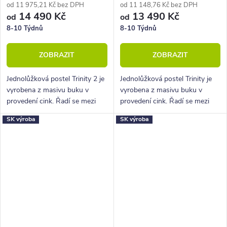
od 11 975,21 Kč bez DPH
od 11 148,76 Kč bez DPH
14 490 Kč
13 490 Kč
od
od
8-10 Týdnů
8-10 Týdnů
ZOBRAZIT
ZOBRAZIT
Jednolůžková postel Trinity 2 je
Jednolůžková postel Trinity je
vyrobena z masivu buku v
vyrobena z masivu buku v
provedení cink. Řadí se mezi
provedení cink. Řadí se mezi
kvalitní české výrobky
kvalitní české výrobky
SK výroba
SK výroba
nábytkové řady HappyBed. U
nábytkové řady HappyBed. U
postele Trinity oceníte zejména
postele Trinity oceníte zejména
velkou...
velkou...