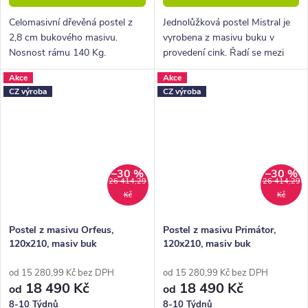
Celomasivní dřevěná postel z
Jednolůžková postel Mistral je
2,8 cm bukového masivu.
vyrobena z masivu buku v
Nosnost rámu 140 Kg.
provedení cink. Řadí se mezi
Povrchová úprava voskem
kvalitní české výrobky
Akce
Akce
nebo lakem.
nábytkové řady HappyBed. U
CZ výroba
CZ výroba
postele Mistral oceníte zejména
velkou...
–30 %
–30 %
26 414,29
26 414,29
Kč
Kč
Postel z masivu Orfeus,
Postel z masivu Primátor,
120x210, masiv buk
120x210, masiv buk
od 15 280,99 Kč bez DPH
od 15 280,99 Kč bez DPH
18 490 Kč
18 490 Kč
od
od
8-10 Týdnů
8-10 Týdnů