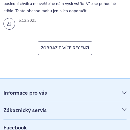
i
poslední chvíli a neuvěřitelně nám vyšli vstříc. Vše se pohodlně
s
stihlo. Tento obchod mohu jen a jen doporučit
u
5.12.2023
ZOBRAZIT VÍCE RECENZÍ
Z
á
Informace pro vás
p
Zákaznický servis
a
t
Facebook