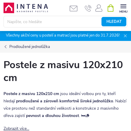
Přejít
NÁKUPNÍ
KOŠÍK
na
obsah
HLEDAT
Všechny akční ceny u postelí a matrací jsou platné jen do 31.7.2026!
Prodloužené jednolůžka
Postele z masivu 120x210
cm
Postele z masivu 120x210 cm
jsou ideální volbou pro ty, kteří
hledají
prodloužené a zároveň komfortně široké jednolůžko
. Nabízí
více prostoru než standardní velikosti a konstrukce z masivního
dřeva zajistí
pevnost a dlouhou životnost
. 🛏️🪵
Zobrazit více...