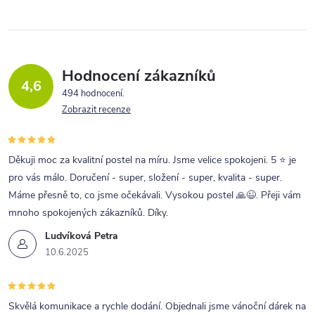
l
á
d
a
Hodnocení zákazníků
4,6
c
494 hodnocení
Zobrazit recenze
í
p
r
Děkuji moc za kvalitní postel na míru. Jsme velice spokojeni. 5 ⭐ je
pro vás málo. Doručení - super, složení - super, kvalita - super.
v
Máme přesně to, co jsme očekávali. Vysokou postel 🙏😉. Přeji vám
k
mnoho spokojených zákazníků. Díky.
y
Ludvíková Petra
v
10.6.2025
ý
p
Skvělá komunikace a rychle dodání. Objednali jsme vánoční dárek na