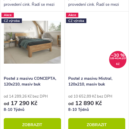
provedení cink. Řadí se mezi
provedení cink. Řadí se mezi
kvalitní české výrobky
kvalitní české výrobky
Akce
Akce
nábytkové řady HappyBed. U
nábytkové řady HappyBed. U
CZ výroba
CZ výroba
postele Academia oceníte
postele Academia oceníte
zejména rohové...
zejména rohové...
–30 %
18 414,29
Kč
Postel z masivu CONCEPTA,
Postel z masivu Mistral,
120x210, masiv buk
120x210, masiv buk
od 14 289,26 Kč bez DPH
od 10 652,89 Kč bez DPH
17 290 Kč
12 890 Kč
od
od
8-10 Týdnů
8-10 Týdnů
ZOBRAZIT
ZOBRAZIT