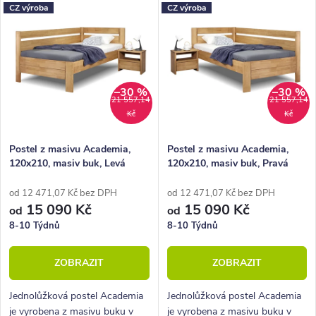
Nejdražší
CZ výroba
CZ výroba
e
ý
Nejprodávanější
n
p
Abecedně
í
i
p
–30 %
–30 %
s
21 557,14
21 557,14
Kč
Kč
r
p
o
r
Postel z masivu Academia,
Postel z masivu Academia,
120x210, masiv buk, Levá
120x210, masiv buk, Pravá
d
o
u
d
od 12 471,07 Kč bez DPH
od 12 471,07 Kč bez DPH
15 090 Kč
15 090 Kč
od
od
k
u
8-10 Týdnů
8-10 Týdnů
t
k
ZOBRAZIT
ZOBRAZIT
ů
t
ů
Jednolůžková postel Academia
Jednolůžková postel Academia
je vyrobena z masivu buku v
je vyrobena z masivu buku v