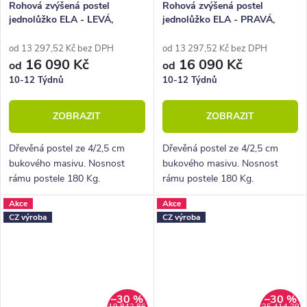
Rohová zvýšená postel
Rohová zvýšená postel
jednolůžko ELA - LEVÁ,
jednolůžko ELA - PRAVÁ,
120x210 cm, masiv buk
120x210 cm, masiv buk
od 13 297,52 Kč bez DPH
od 13 297,52 Kč bez DPH
16 090 Kč
16 090 Kč
od
od
10-12 Týdnů
10-12 Týdnů
ZOBRAZIT
ZOBRAZIT
Dřevěná postel ze 4/2,5 cm
Dřevěná postel ze 4/2,5 cm
bukového masivu. Nosnost
bukového masivu. Nosnost
rámu postele 180 Kg.
rámu postele 180 Kg.
Povrchová úprava lakem. Pevná
Povrchová úprava lakem. Pevná
Akce
Akce
dřevěná lišta pro rošty.
dřevěná lišta pro rošty.
CZ výroba
CZ výroba
–30 %
–30 %
19 842,86
25 414,29