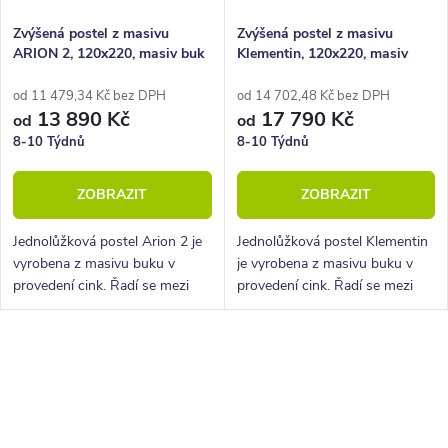
Zvýšená postel z masivu
Zvýšená postel z masivu
ARION 2, 120x220, masiv buk
Klementin, 120x220, masiv
buk
od 11 479,34 Kč bez DPH
od 14 702,48 Kč bez DPH
13 890 Kč
17 790 Kč
od
od
8-10 Týdnů
8-10 Týdnů
ZOBRAZIT
ZOBRAZIT
Jednolůžková postel Arion 2 je
Jednolůžková postel Klementin
vyrobena z masivu buku v
je vyrobena z masivu buku v
provedení cink. Řadí se mezi
provedení cink. Řadí se mezi
kvalitní české výrobky
kvalitní české výrobky
nábytkové řady HappyBed. U
nábytkové řady HappyBed. U
postele Arion 2 oceníte
postele Klementin oceníte
O
zejména velkou...
zejména velkou...
v
l