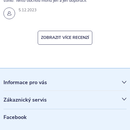
stihlo. Tento obchod mohu jen a jen doporučit
u
5.12.2023
ZOBRAZIT VÍCE RECENZÍ
Z
á
Informace pro vás
p
Zákaznický servis
a
t
Facebook
í