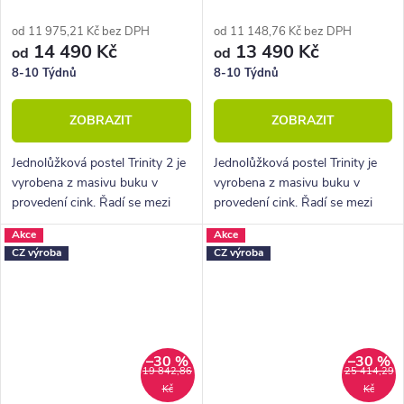
od 11 975,21 Kč bez DPH
od 11 148,76 Kč bez DPH
14 490 Kč
13 490 Kč
od
od
8-10 Týdnů
8-10 Týdnů
ZOBRAZIT
ZOBRAZIT
Jednolůžková postel Trinity 2 je
Jednolůžková postel Trinity je
vyrobena z masivu buku v
vyrobena z masivu buku v
provedení cink. Řadí se mezi
provedení cink. Řadí se mezi
kvalitní české výrobky
kvalitní české výrobky
Akce
Akce
nábytkové řady HappyBed. U
nábytkové řady HappyBed. U
CZ výroba
CZ výroba
postele Trinity oceníte zejména
postele Trinity oceníte zejména
velkou...
velkou...
–30 %
–30 %
19 842,86
25 414,29
Kč
Kč