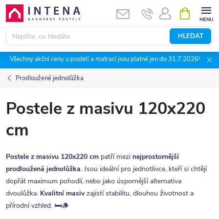
Přejít
NÁKUPNÍ
KOŠÍK
na
obsah
HLEDAT
Všechny akční ceny u postelí a matrací jsou platné jen do 31.7.2026!
Prodloužené jednolůžka
Postele z masivu 120x220
cm
Postele z masivu 120x220 cm
patří mezi
nejprostornější
prodloužená jednolůžka
. Jsou ideální pro jednotlivce, kteří si chtějí
dopřát maximum pohodlí, nebo jako úspornější alternativa
dvoulůžka.
Kvalitní masiv
zajistí stabilitu, dlouhou životnost a
přírodní vzhled. 🛏️🪵