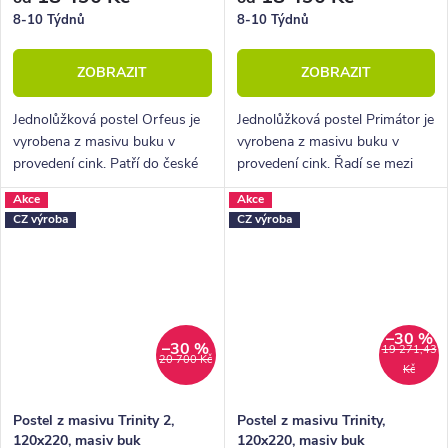
8-10 Týdnů
8-10 Týdnů
ZOBRAZIT
ZOBRAZIT
Jednolůžková postel Orfeus je
Jednolůžková postel Primátor je
vyrobena z masivu buku v
vyrobena z masivu buku v
provedení cink. Patří do české
provedení cink. Řadí se mezi
výroby nábytkové řady
kvalitní české výrobky
Akce
Akce
HappyBed. U postele Orfeus je
nábytkové řady HappyBed. U
CZ výroba
CZ výroba
hlavní výhodou variabilita
postele Primátor oceníte
provedení,...
zejména velkou...
–30 %
–30 %
19 271,43
20 700 Kč
Kč
Postel z masivu Trinity 2,
Postel z masivu Trinity,
120x220, masiv buk
120x220, masiv buk