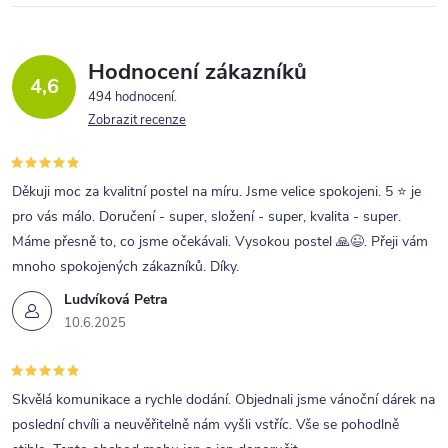
á
d
a
Hodnocení zákazníků
4,6
c
494 hodnocení
Zobrazit recenze
í
p
r
Děkuji moc za kvalitní postel na míru. Jsme velice spokojeni. 5 ⭐ je
pro vás málo. Doručení - super, složení - super, kvalita - super.
v
Máme přesně to, co jsme očekávali. Vysokou postel 🙏😉. Přeji vám
k
mnoho spokojených zákazníků. Díky.
y
Ludvíková Petra
v
10.6.2025
ý
p
Skvělá komunikace a rychle dodání. Objednali jsme vánoční dárek na
i
poslední chvíli a neuvěřitelně nám vyšli vstříc. Vše se pohodlně
s