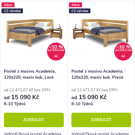
z
V
Akce
Akce
Nejdražší
CZ výroba
CZ výroba
e
ý
Nejprodávanější
n
p
Abecedně
í
i
p
–30 %
–30 %
s
21 557,14
21 557,14
Kč
Kč
r
p
o
r
Postel z masivu Academia,
Postel z masivu Academia,
120x220, masiv buk, Levá
120x220, masiv buk, Pravá
d
o
u
d
od 12 471,07 Kč bez DPH
od 12 471,07 Kč bez DPH
15 090 Kč
15 090 Kč
od
od
k
u
8-10 Týdnů
8-10 Týdnů
t
k
ZOBRAZIT
ZOBRAZIT
ů
t
Jednolůžková postel Academia
Jednolůžková postel Academia