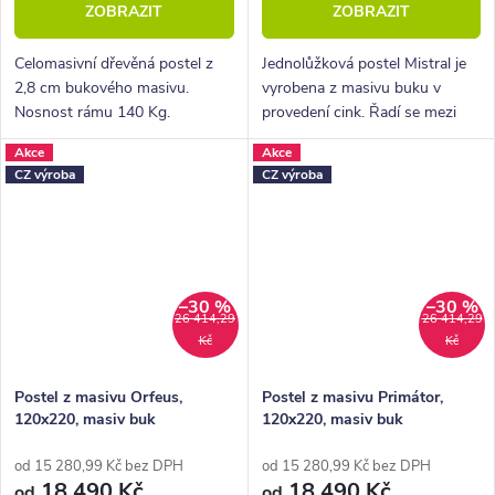
ZOBRAZIT
ZOBRAZIT
Celomasivní dřevěná postel z
Jednolůžková postel Mistral je
2,8 cm bukového masivu.
vyrobena z masivu buku v
Nosnost rámu 140 Kg.
provedení cink. Řadí se mezi
Povrchová úprava voskem
kvalitní české výrobky
Akce
Akce
nebo lakem.
nábytkové řady HappyBed. U
CZ výroba
CZ výroba
postele Mistral oceníte zejména
velkou...
–30 %
–30 %
26 414,29
26 414,29
Kč
Kč
Postel z masivu Orfeus,
Postel z masivu Primátor,
120x220, masiv buk
120x220, masiv buk
od 15 280,99 Kč bez DPH
od 15 280,99 Kč bez DPH
18 490 Kč
18 490 Kč
od
od