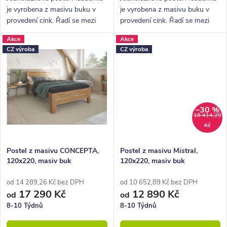
ů
je vyrobena z masivu buku v
je vyrobena z masivu buku v
provedení cink. Řadí se mezi
provedení cink. Řadí se mezi
kvalitní české výrobky
kvalitní české výrobky
Akce
Akce
nábytkové řady HappyBed. U
nábytkové řady HappyBed. U
CZ výroba
CZ výroba
postele Academia oceníte
postele Academia oceníte
zejména rohové...
zejména rohové...
–30 %
18 414,29
Kč
Postel z masivu CONCEPTA,
Postel z masivu Mistral,
120x220, masiv buk
120x220, masiv buk
od 14 289,26 Kč bez DPH
od 10 652,89 Kč bez DPH
17 290 Kč
12 890 Kč
od
od
8-10 Týdnů
8-10 Týdnů