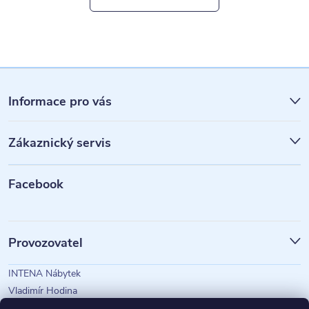
Z
á
Informace pro vás
p
Zákaznický servis
a
t
Facebook
í
Provozovatel
INTENA Nábytek
Vladimír Hodina
IČO: 73350583