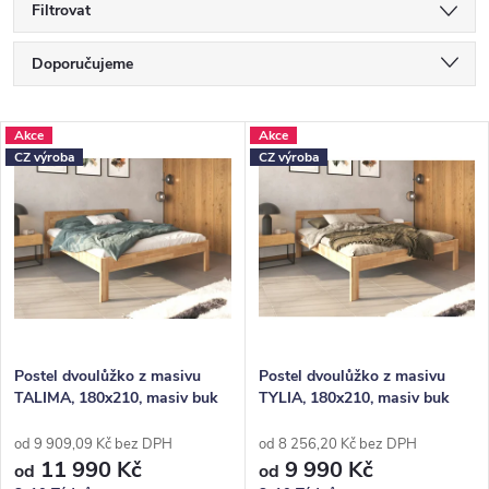
Filtrovat
Ř
Doporučujeme
a
Nejlevnější
z
V
Akce
Akce
Nejdražší
CZ výroba
CZ výroba
e
ý
Nejprodávanější
n
p
Abecedně
í
i
p
s
r
p
o
r
Postel dvoulůžko z masivu
Postel dvoulůžko z masivu
TALIMA, 180x210, masiv buk
TYLIA, 180x210, masiv buk
d
o
u
d
od 9 909,09 Kč bez DPH
od 8 256,20 Kč bez DPH
11 990 Kč
9 990 Kč
od
od