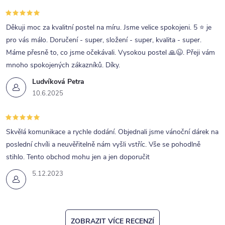
p
r
Děkuji moc za kvalitní postel na míru. Jsme velice spokojeni. 5 ⭐ je
pro vás málo. Doručení - super, složení - super, kvalita - super.
v
Máme přesně to, co jsme očekávali. Vysokou postel 🙏😉. Přeji vám
k
mnoho spokojených zákazníků. Díky.
y
Ludvíková Petra
v
10.6.2025
ý
p
Skvělá komunikace a rychle dodání. Objednali jsme vánoční dárek na
i
poslední chvíli a neuvěřitelně nám vyšli vstříc. Vše se pohodlně
s
stihlo. Tento obchod mohu jen a jen doporučit
u
5.12.2023
ZOBRAZIT VÍCE RECENZÍ