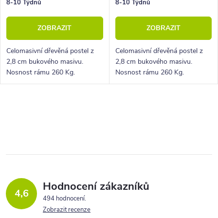
k
u
8-10 Týdnů
8-10 Týdnů
t
k
ZOBRAZIT
ZOBRAZIT
ů
t
ů
Celomasivní dřevěná postel z
Celomasivní dřevěná postel z
2,8 cm bukového masivu.
2,8 cm bukového masivu.
Nosnost rámu 260 Kg.
Nosnost rámu 260 Kg.
Povrchová úprava voskem
Povrchová úprava voskem
nebo lakem.
nebo lakem.
O
v
l
á
d
a
Hodnocení zákazníků
4,6
c
494 hodnocení
Zobrazit recenze
í