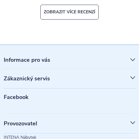
ZOBRAZIT VÍCE RECENZÍ
Z
á
Informace pro vás
p
Zákaznický servis
a
t
Facebook
í
Provozovatel
INTENA Nábytek