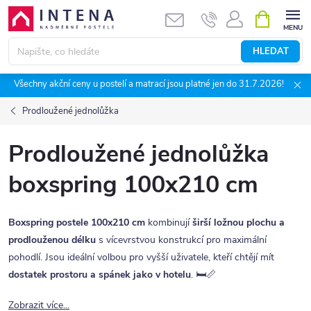
Přejít
NÁKUPNÍ
KOŠÍK
na
obsah
HLEDAT
Všechny akční ceny u postelí a matrací jsou platné jen do 31.7.2026!
Prodloužené jednolůžka
Prodloužené jednolůžka
boxspring 100x210 cm
Boxspring postele 100x210 cm
kombinují
širší ložnou plochu a
prodlouženou délku
s vícevrstvou konstrukcí pro maximální
pohodlí. Jsou ideální volbou pro vyšší uživatele, kteří chtějí mít
dostatek prostoru a spánek jako v hotelu
. 🛏️📏
Zobrazit více...