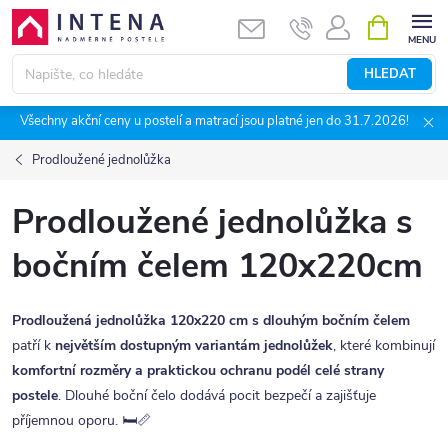
Přejít
NÁKUPNÍ
KOŠÍK
na
obsah
HLEDAT
Všechny akční ceny u postelí a matrací jsou platné jen do 31.7.2026!
Prodloužené jednolůžka
Prodloužené jednolůžka s
bočním čelem 120x220cm
Prodloužená jednolůžka 120x220 cm s dlouhým bočním čelem
patří k
největším dostupným variantám jednolůžek
, které kombinují
komfortní rozměry a praktickou ochranu podél celé strany
postele
. Dlouhé boční čelo dodává pocit bezpečí a zajišťuje
příjemnou oporu. 🛏️📏