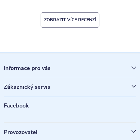
ZOBRAZIT VÍCE RECENZÍ
Z
á
Informace pro vás
p
Zákaznický servis
a
t
Facebook
í
Provozovatel