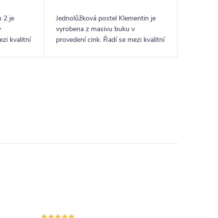
 2 je
Jednolůžková postel Klementin je
v
vyrobena z masivu buku v
zi kvalitní
provedení cink. Řadí se mezi kvalitní
 řady
české výrobky nábytkové řady
on 2
HappyBed. U postele Klementin
oceníte zejména velkou...