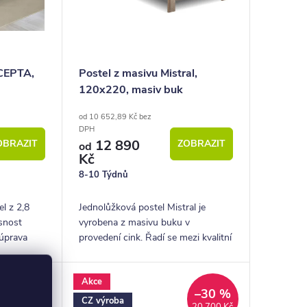
CEPTA,
Postel z masivu Mistral,
120x220, masiv buk
od 10 652,89 Kč bez
DPH
12 890
OBRAZIT
ZOBRAZIT
od
Kč
8-10 Týdnů
l z 2,8
Jednolůžková postel Mistral je
snost
vyrobena z masivu buku v
úprava
provedení cink. Řadí se mezi kvalitní
české výrobky nábytkové řady
HappyBed. U postele Mistral
Akce
oceníte zejména velkou...
–30 %
–30 %
26 414,29
CZ výroba