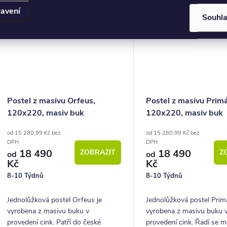
Kč
avení
Souhl
Postel z masivu Orfeus,
Postel z masivu Primá
120x220, masiv buk
120x220, masiv buk
od 15 280,99 Kč bez
od 15 280,99 Kč bez
DPH
DPH
18 490
18 490
ZOBRAZIT
Z
od
od
Kč
Kč
8-10 Týdnů
8-10 Týdnů
Jednolůžková postel Orfeus je
Jednolůžková postel Primá
vyrobena z masivu buku v
vyrobena z masivu buku 
provedení cink. Patří do české
provedení cink. Řadí se me