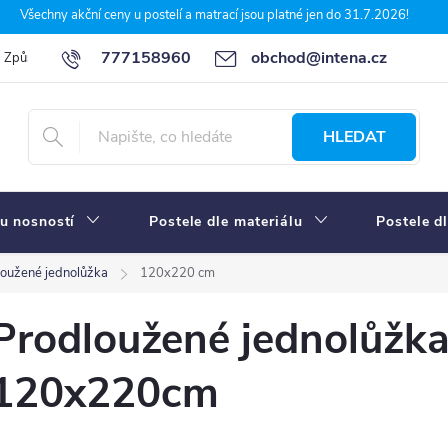
Všechny akční ceny u postelí a matrací jsou platné jen do 31.7.2026!
777158960
obchod@intena.cz
Způsoby a ceny dopravy
7 důvodů, proč nakupit u Intena nábytek
HLEDAT
u nosností
Postele dle materiálu
Postele d
loužené jednolůžka
120x220 cm
Prodloužené jednolůžka
120x220cm