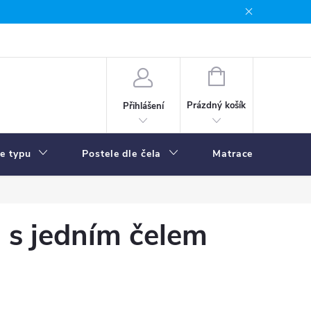
NÁKUPNÍ
KOŠÍK
Prázdný košík
Přihlášení
le typu
Postele dle čela
Matrace
R
 s jedním čelem