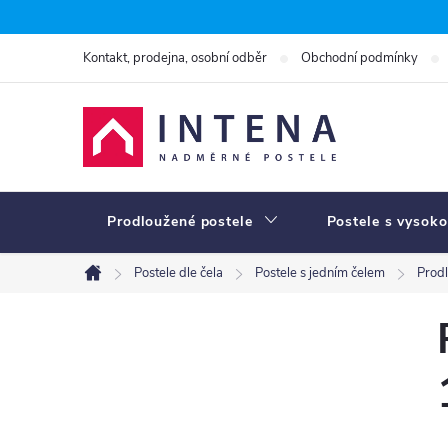
Přejít
na
Kontakt, prodejna, osobní odběr
Obchodní podmínky
obsah
Prodloužené postele
Postele s vysoko
Postele dle čela
Postele s jedním čelem
Prod
Domů
P
o
s
t