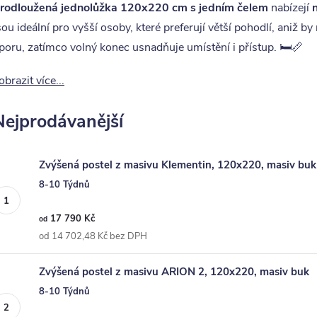
rodloužená jednolůžka 120x220 cm s jedním čelem
nabízejí
sou ideální pro vyšší osoby, které preferují větší pohodlí, aniž b
poru, zatímco volný konec usnadňuje umístění i přístup. 🛏️📏
obrazit více...
Nejprodávanější
Zvýšená postel z masivu Klementin, 120x220, masiv buk
8-10 Týdnů
17 790 Kč
od
od 14 702,48 Kč bez DPH
Zvýšená postel z masivu ARION 2, 120x220, masiv buk
8-10 Týdnů