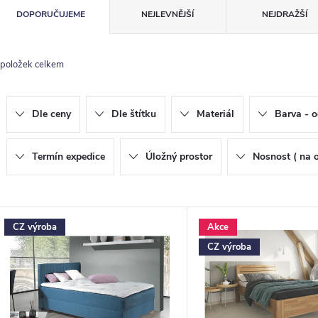
Ř
DOPORUČUJEME
NEJLEVNĚJŠÍ
NEJDRAŽŠÍ
a
z
položek celkem
e
n
Dle ceny
Dle štítku
Materiál
Barva - o
p
Termín expedice
Úložný prostor
Nosnost ( na 
o
V
CZ výroba
Akce
d
ý
CZ výroba
u
p
k