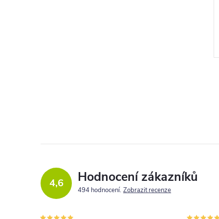
l
Hodnocení zákazníků
c
4,6
494 hodnocení
Zobrazit recenze
í