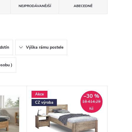
NEJPRODÁVANĚJŠÍ
ABECEDNĚ
dstín
Výška rámu postele
osobu )
Akce
–30 %
18 414,29
CZ výroba
Kč