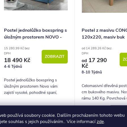
s
ů
p
o
Postel jednolůžko boxspring s
Postel z masivu CON
úložným prostorem NOVO -
120x220, masiv buk
d
Hlavové čelo 120x220 cm
15 280,99 Kč bez
od 14 289,26 Kč bez
u
DPH
DPH
ZOBRAZIT
18 490 Kč
17 290
Z
k
od
Kč
4-6 Týdnů
8-10 Týdnů
ů
Postel jednolůžko boxspring s
Celomasivní dřevěná poste
úložným prostorem Novo vám
cm bukového masivu. No
zajistí vysoké, pohodlné spaní,
rámu 140 Kg. Povrchová 
úložný prostor i krásný designový
voskem nebo lakem.
prvek do vaší ložnice.
web používá soubory cookie. Dalším procházením tohoto webu
Akce
Akce
–30 %
jete souhlas s jejich používáním.. Více informací
zde
.
26 414,29
CZ výroba
CZ výroba