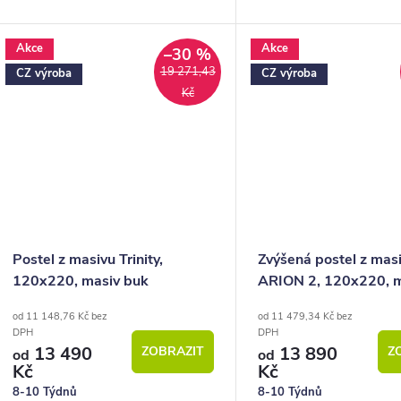
výroby nábytkové řady HappyBed.
české výrobky nábytkové
U postele Orfeus je hlavní výhodou
HappyBed. U postele Pri
Akce
Akce
variabilita provedení,...
oceníte zejména velkou...
–30 %
19 271,43
CZ výroba
CZ výroba
Kč
Postel z masivu Trinity,
Zvýšená postel z mas
120x220, masiv buk
ARION 2, 120x220, 
buk
od 11 148,76 Kč bez
od 11 479,34 Kč bez
DPH
DPH
13 490
13 890
ZOBRAZIT
Z
od
od
Kč
Kč
8-10 Týdnů
8-10 Týdnů