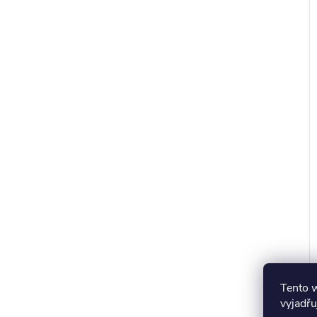
r
t
Tento 
vyjadřu