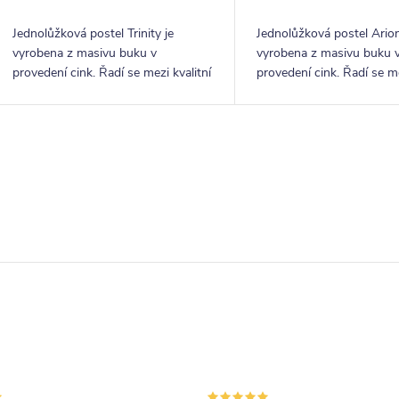
Jednolůžková postel Trinity je
Jednolůžková postel Arion
vyrobena z masivu buku v
vyrobena z masivu buku 
provedení cink. Řadí se mezi kvalitní
provedení cink. Řadí se me
české výrobky nábytkové řady
české výrobky nábytkové
HappyBed. U postele Trinity oceníte
HappyBed. U postele Ari
zejména velkou...
oceníte zejména velkou...
O
v
á
d
a
p