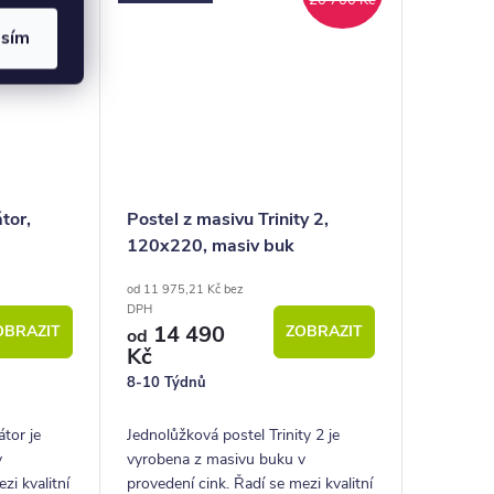
20 700 Kč
Kč
asím
tor,
Postel z masivu Trinity 2,
120x220, masiv buk
od 11 975,21 Kč bez
DPH
14 490
OBRAZIT
ZOBRAZIT
od
Kč
8-10 Týdnů
tor je
Jednolůžková postel Trinity 2 je
v
vyrobena z masivu buku v
zi kvalitní
provedení cink. Řadí se mezi kvalitní