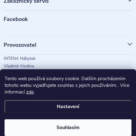
Zákaznický servis
a
t
Facebook
í
Provozovatel
INTENA Nábytek
Vladimír Hodina
IČO: 73350583
Tento web používá soubory cookie. Dalším procházením
tohoto webu vyjadřujete souhlas s jejich používáním.. Více
informací
zde
.
Magazín Intena
Nastavení
Copyright 2026
INTENA Nábytek
. Všechna práva vyhrazena.
Souhlasím
Vytvořil Shoptet