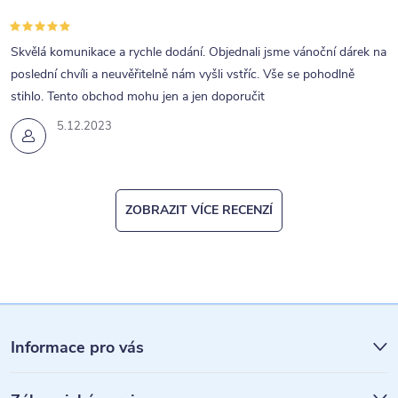
ý
p
Skvělá komunikace a rychle dodání. Objednali jsme vánoční dárek na
i
poslední chvíli a neuvěřitelně nám vyšli vstříc. Vše se pohodlně
s
stihlo. Tento obchod mohu jen a jen doporučit
u
5.12.2023
ZOBRAZIT VÍCE RECENZÍ
Z
á
Informace pro vás
p