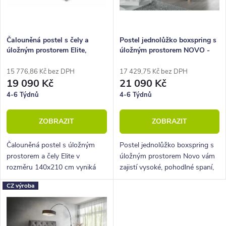
p
s
r
p
o
r
Čalouněná postel s čely a
Postel jednolůžko boxspring s
úložným prostorem Elite,
úložným prostorem NOVO -
d
o
140x210 cm
Hlavové čelo 140x210 cm
u
d
15 776,86 Kč bez DPH
17 429,75 Kč bez DPH
19 090 Kč
21 090 Kč
k
u
4-6 Týdnů
4-6 Týdnů
t
k
ZOBRAZIT
ZOBRAZIT
ů
t
ů
Čalouněná postel s úložným
Postel jednolůžko boxspring s
prostorem a čely Elite v
úložným prostorem Novo vám
rozměru 140x210 cm vyniká
zajistí vysoké, pohodlné spaní,
především velkou ložnou
úložný prostor i krásný
CZ výroba
plochou. Předností je také
designový prvek do vaší
pestrý výběr potahových látek.
ložnice.