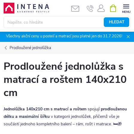
Přejít
NÁKUPNÍ
KOŠÍK
na
obsah
HLEDAT
Všechny akční ceny u postelí a matrací jsou platné jen do 31.7.2026!
Prodloužené jednolůžka
Prodloužené jednolůžka s
matrací a roštem 140x210
cm
Jednolůžka 140x210 cm s matrací a roštem
spojují
prodlouženou
délku a maximální šířku
v kategorii jednolůžek, přičemž vše je
součástí jednoho kompletního balení – rám, rošt i matrace. 🛏️🎁