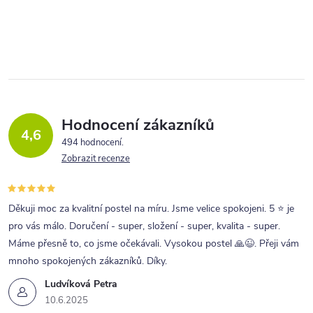
českého výrobce NewDesign.
O
v
l
á
d
a
Hodnocení zákazníků
4,6
c
494 hodnocení
Zobrazit recenze
í
p
r
Děkuji moc za kvalitní postel na míru. Jsme velice spokojeni. 5 ⭐ je
pro vás málo. Doručení - super, složení - super, kvalita - super.
v
Máme přesně to, co jsme očekávali. Vysokou postel 🙏😉. Přeji vám
k
mnoho spokojených zákazníků. Díky.
y
Ludvíková Petra
v
10.6.2025