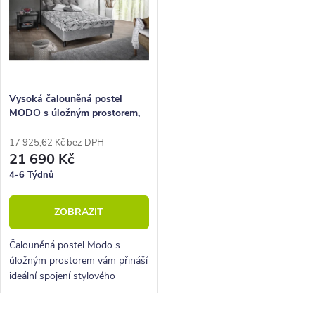
Vysoká čalouněná postel
MODO s úložným prostorem,
140x210cm
17 925,62 Kč bez DPH
21 690 Kč
4-6 Týdnů
ZOBRAZIT
Čalouněná postel Modo s
úložným prostorem vám přináší
ideální spojení stylového
designu a komfortního spánku.
Tento model je součástí kolekce