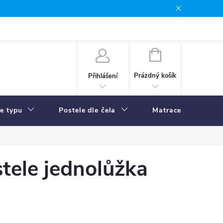
NÁKUPNÍ
KOŠÍK
Prázdný košík
Přihlášení
le typu
Postele dle čela
Matrace
R
tele jednolůžka