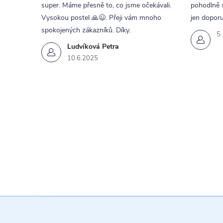
super. Máme přesně to, co jsme očekávali.
pohodlně s
Vysokou postel 🙏😉. Přeji vám mnoho
jen doporu
spokojených zákazníků. Díky.
5
Ludvíková Petra
10.6.2025
i
s
Z
á