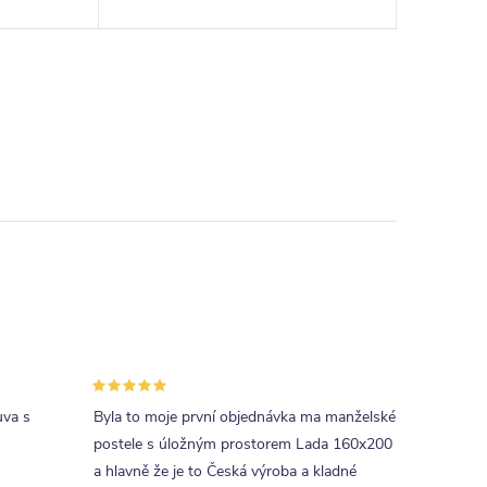
d. U
nábytkové řady HappyBed. U
e zejména
postele Academia oceníte zejména
rohové provedení čel...
uva s
Byla to moje první objednávka ma manželské
postele s úložným prostorem Lada 160x200
a hlavně že je to Česká výroba a kladné