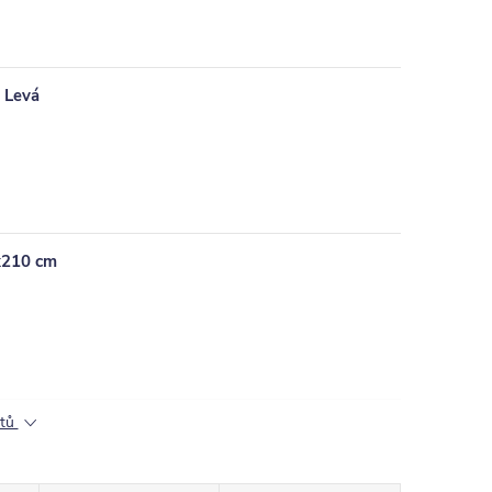
 Levá
0x210 cm
ktů