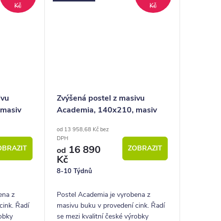
Kč
Kč
ivu
Zvýšená postel z masivu
 masiv
Academia, 140x210, masiv
buk, Pravá
od 13 958,68 Kč bez
DPH
16 890
OBRAZIT
ZOBRAZIT
od
Kč
8-10 Týdnů
ena z
Postel Academia je vyrobena z
cink. Řadí
masivu buku v provedení cink. Řadí
robky
se mezi kvalitní české výrobky