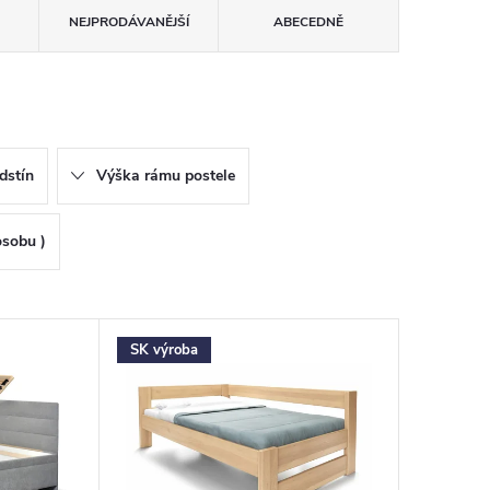
NEJPRODÁVANĚJŠÍ
ABECEDNĚ
dstín
Výška rámu postele
osobu )
SK výroba