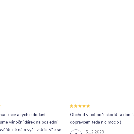
lakem. Pevná dřevěná lišta pro
nábytkové řady HappyBe
rošty.
postele Academia ocenít
rohové provedení čel...
O
v
á
d
a
p
unikace a rychle dodání.
Obchod v pohodě, akorát ta doml
v
jsme vánoční dárek na poslední
dopravcem teda nic moc :-(
k
uvěřitelně nám vyšli vstříc. Vše se
5.12.2023