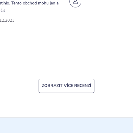
tihlo. Tento obchod mohu jen a
y
čit
v
.12.2023
ý
p
u
ZOBRAZIT VÍCE RECENZÍ