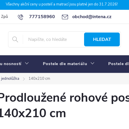
Všechny akční ceny u postelí a matrací jsou platné jen do 31.7.2026!
777158960
obchod@intena.cz
Způsoby a ceny dopravy
7 důvodů, proč nakupit u Intena nábytek
HLEDAT
u nosností
Postele dle materiálu
Postele d
 jednolůžka
140x210 cm
Prodloužené rohové pos
140x210 cm