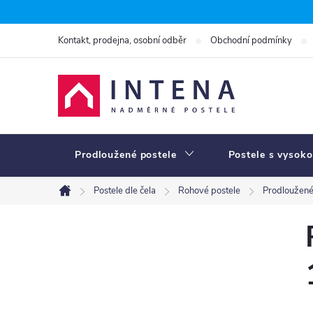
Přejít
na
Kontakt, prodejna, osobní odběr
Obchodní podmínky
obsah
Prodloužené postele
Postele s vysoko
Postele dle čela
Rohové postele
Prodloužené
Domů
P
o
s
t