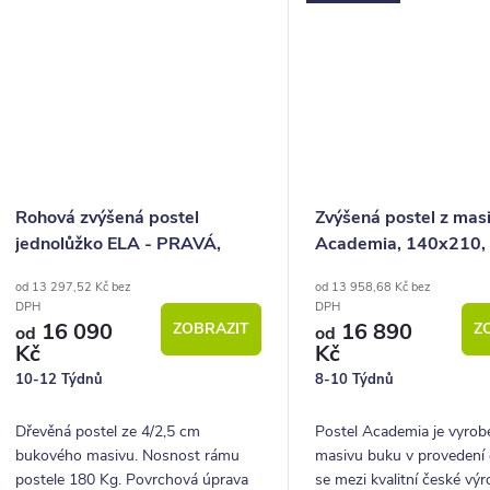
Rohová zvýšená postel
Zvýšená postel z mas
jednolůžko ELA - PRAVÁ,
Academia, 140x210,
140x210 cm, masiv buk
buk, Levá
od 13 297,52 Kč bez
od 13 958,68 Kč bez
DPH
DPH
16 090
16 890
ZOBRAZIT
Z
od
od
Kč
Kč
10-12 Týdnů
8-10 Týdnů
Dřevěná postel ze 4/2,5 cm
Postel Academia je vyrob
bukového masivu. Nosnost rámu
masivu buku v provedení 
postele 180 Kg. Povrchová úprava
se mezi kvalitní české vý