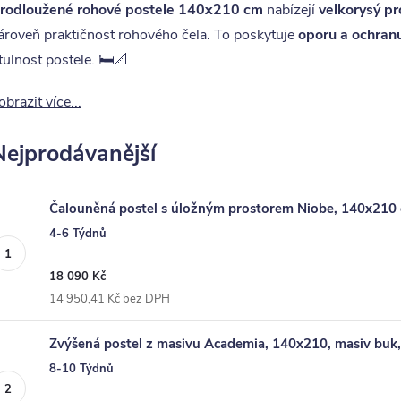
rodloužené rohové postele 140x210 cm
nabízejí
velkorysý pr
ároveň praktičnost rohového čela. To poskytuje
oporu a ochranu
tulnost postele. 🛏️📐
obrazit více...
Nejprodávanější
Čalouněná postel s úložným prostorem Niobe, 140x210
4-6 Týdnů
18 090 Kč
14 950,41 Kč bez DPH
Zvýšená postel z masivu Academia, 140x210, masiv buk,
8-10 Týdnů