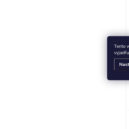
r
Tento 
vyjadřu
Nast
t