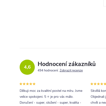
l
Hodnocení zákazníků
c
4,6
494 hodnocení
Zobrazit recenze
í
r
Děkuji moc za kvalitní postel na míru. Jsme
Skvělá kom
velice spokojeni. 5 ⭐ je pro vás málo.
Objednali 
Doručení - super, složení - super, kvalita -
chvíli a ne