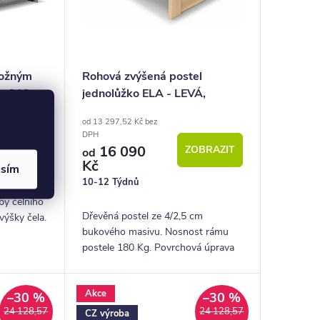
ložným
Rohová zvýšená postel
40x210
jednolůžko ELA - LEVÁ,
140x210 cm, masiv buk
od 13 297,52 Kč bez
DPH
OBRAZIT
16 090
ZOBRAZIT
od
Kč
asím
10-12 Týdnů
by čelního
Dřevěná postel ze 4/2,5 cm
výšky čela.
bukového masivu. Nosnost rámu
postele 180 Kg. Povrchová úprava
lakem. Pevná dřevěná lišta pro
rošty.
Akce
–30 %
–30 %
24 128,57
24 128,57
CZ výroba