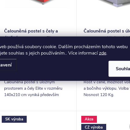
s
ů
p
o
Čalouněná postel s čely a
Čalouněná postel s ú
úložným prostorem Elite,
prostorem Niobe, 1
d
140x210 cm
cm
web používá soubory cookie. Dalším procházením tohoto webu
15 776,86 Kč bez
14 950,41 Kč bez
u
jete souhlas s jejich používáním.. Více informací
zde
.
DPH
DPH
ZOBRAZIT
Z
19 090 Kč
18 090 Kč
k
avení
Souhl
4-6 Týdnů
4-6 Týdnů
ů
Čalouněná postel s úložným
Rošt v ceně, možnost vol
prostorem a čely Elite v rozměru
a bočního výklopu. Volba 
140x210 cm vyniká především
Nosnost 120 Kg.
velkou ložnou plochou. Předností je
také pestrý výběr potahových látek.
SK výroba
Akce
CZ výroba