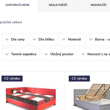
Ř
DOPORUČUJEME
NEJLEVNĚJŠÍ
NEJDRAŽŠÍ
a
z
položek celkem
e
n
Dle ceny
Dle štítku
Materiál
Barva - o
p
Termín expedice
Úložný prostor
Nosnost ( na 
o
V
CZ výroba
CZ výroba
d
ý
u
p
k