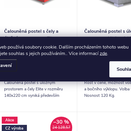
s
ů
p
o
Čalouněná postel s čely a
Čalouněná postel s ú
úložným prostorem Elite,
prostorem Niobe, 1
d
140x220 cm
cm
web používá soubory cookie. Dalším procházením tohoto webu
16 438,02 Kč bez
16 603,31 Kč bez
u
jete souhlas s jejich používáním.. Více informací
zde
.
DPH
DPH
ZOBRAZIT
Z
19 890 Kč
20 090 Kč
k
avení
Souhl
4-6 Týdnů
4-6 Týdnů
ů
Čalouněná postel s úložným
Rošt v ceně, možnost vol
prostorem a čely Elite v rozměru
a bočního výklopu. Volba 
140x220 cm vyniká především
Nosnost 120 Kg.
velkou ložnou plochou. Předností je
také pestrý výběr potahových látek.
Akce
–30 %
24 128,57
CZ výroba