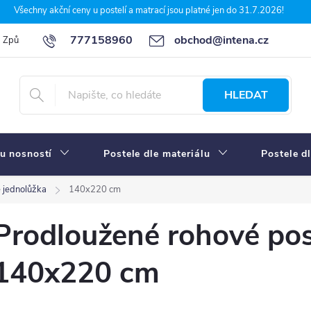
Všechny akční ceny u postelí a matrací jsou platné jen do 31.7.2026!
777158960
obchod@intena.cz
Způsoby a ceny dopravy
7 důvodů, proč nakupit u Intena nábytek
HLEDAT
u nosností
Postele dle materiálu
Postele d
 jednolůžka
140x220 cm
Prodloužené rohové pos
140x220 cm