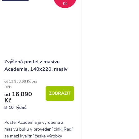
Kč
Zvýšená postel z masivu
Academia, 140x220, masiv
buk, Pravá
od 13 958,68 Kč bez
DPH
16 890
ZOBRAZIT
od
Kč
8-10 Týdnů
Postel Academia je vyrobena z
masivu buku v provedení cink. Řadí
se mezi kvalitní české výrobky