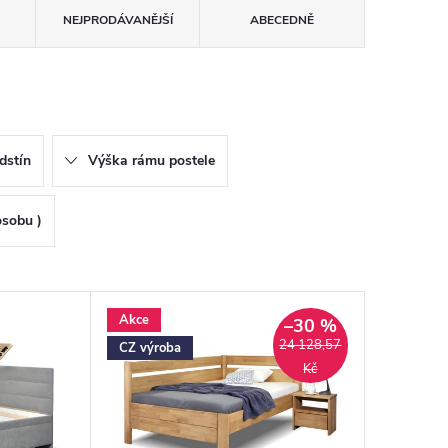
NEJPRODÁVANĚJŠÍ
ABECEDNĚ
dstín
Výška rámu postele
osobu )
Akce
–30 %
24 128,57
CZ výroba
Kč