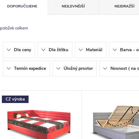
Ř
DOPORUČUJEME
NEJLEVNĚJŠÍ
NEJDRAŽŠÍ
a
z
položek celkem
e
n
Dle ceny
Dle štítku
Materiál
Barva - o
p
Termín expedice
Úložný prostor
Nosnost ( na 
o
V
CZ výroba
d
ý
u
p
k