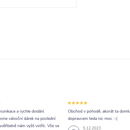
nábytkové řady HappyBed. U
postele Academia oceníte zejména
rohové provedení čel...
O
v
á
d
a
p
unikace a rychle dodání.
Obchod v pohodě, akorát ta doml
v
jsme vánoční dárek na poslední
dopravcem teda nic moc :-(
k
uvěřitelně nám vyšli vstříc. Vše se
5.12.2023