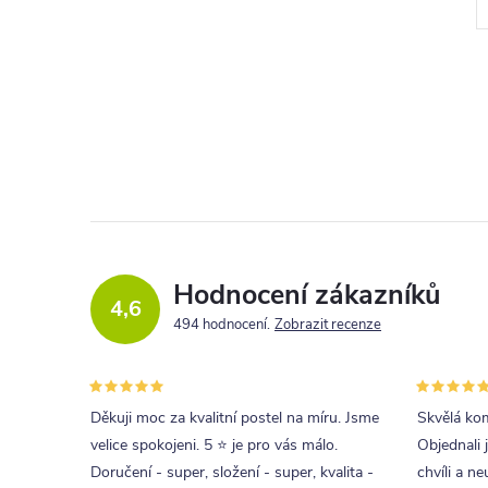
l
Hodnocení zákazníků
c
4,6
494 hodnocení
Zobrazit recenze
í
r
Děkuji moc za kvalitní postel na míru. Jsme
Skvělá kom
velice spokojeni. 5 ⭐ je pro vás málo.
Objednali 
Doručení - super, složení - super, kvalita -
chvíli a ne