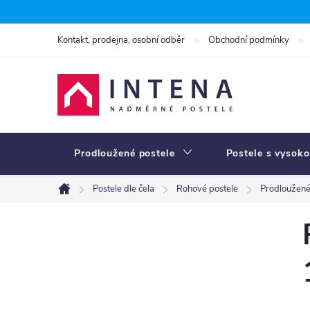
Přejít
na
Kontakt, prodejna, osobní odběr
Obchodní podmínky
obsah
Prodloužené postele
Postele s vysoko
Postele dle čela
Rohové postele
Prodloužené
Domů
P
o
s
t