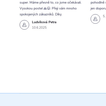
super. Máme přesně to, co jsme očekávali.
pohodlně s
Vysokou postel 🙏😉. Přeji vám mnoho
jen doporu
spokojených zákazníků. Díky.
5
Ludvíková Petra
10.6.2025
i
s
Z
á