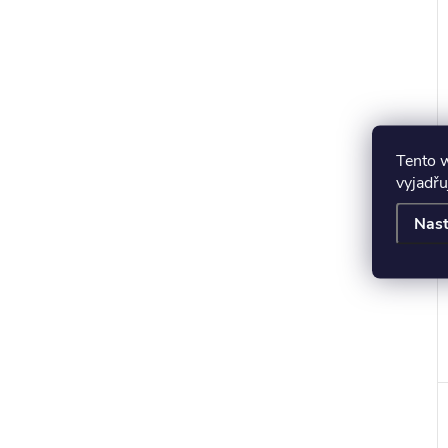
r
Tento 
vyjadřu
Nast
t