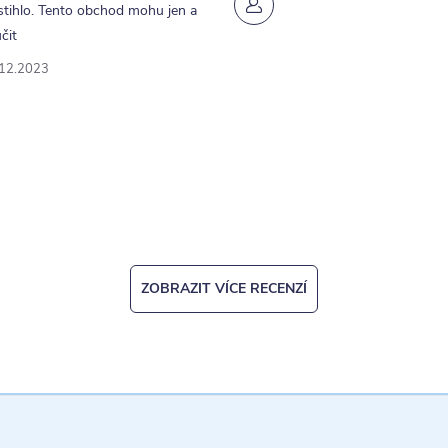
tihlo. Tento obchod mohu jen a
y
čit
v
.12.2023
ý
p
u
ZOBRAZIT VÍCE RECENZÍ