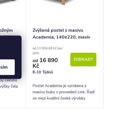
ložným
Zvýšená postel z masivu
40x220
Academia, 140x220, masiv
buk, Levá
od 13 958,68 Kč bez
DPH
OBRAZIT
16 890
ZOBRAZIT
od
Kč
asím
8-10 Týdnů
by čelního
Postel Academia je vyrobena z
výšky čela.
masivu buku v provedení cink. Řadí
se mezi kvalitní české výrobky
nábytkové řady HappyBed. U
postele Academia oceníte zejména
rohové provedení čel...