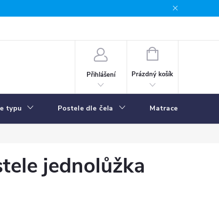
NÁKUPNÍ
KOŠÍK
Prázdný košík
Přihlášení
le typu
Postele dle čela
Matrace
R
tele jednolůžka