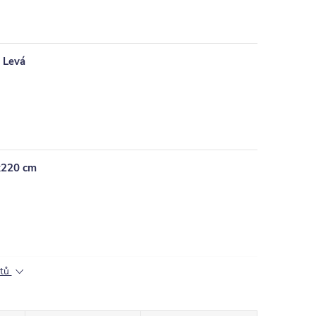
 Levá
0x220 cm
ktů