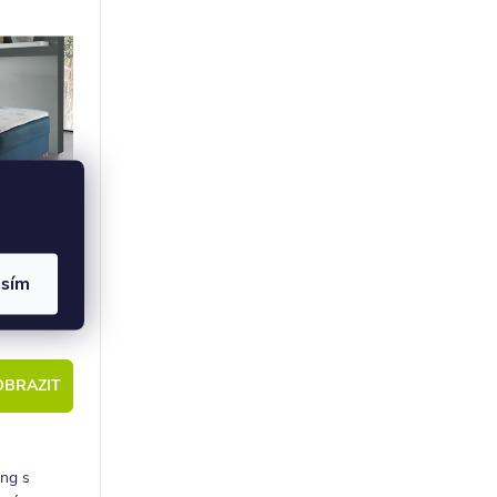
asím
xspring s
NOVO -
0 cm
OBRAZIT
ing s