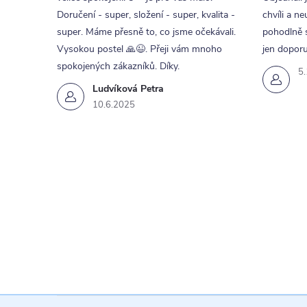
Doručení - super, složení - super, kvalita -
chvíli a ne
super. Máme přesně to, co jsme očekávali.
pohodlně s
Vysokou postel 🙏😉. Přeji vám mnoho
jen doporu
spokojených zákazníků. Díky.
5
Ludvíková Petra
10.6.2025
i
s