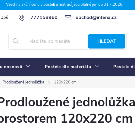
Všechny akční ceny u postelí a matrací jsou platné jen do 31.7.2026!
777158960
obchod@intena.cz
Způsoby a ceny dopravy
7 důvodů, proč nakupit u Intena nábytek
HLEDAT
u nosností
Postele dle materiálu
Postele d
Prodloužené jednolůžka
120x220 cm
Prodloužené jednolůžka
prostorem 120x220 cm