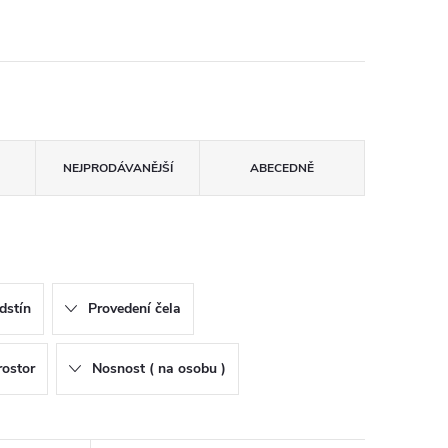
NEJPRODÁVANĚJŠÍ
ABECEDNĚ
dstín
Provedení čela
rostor
Nosnost ( na osobu )