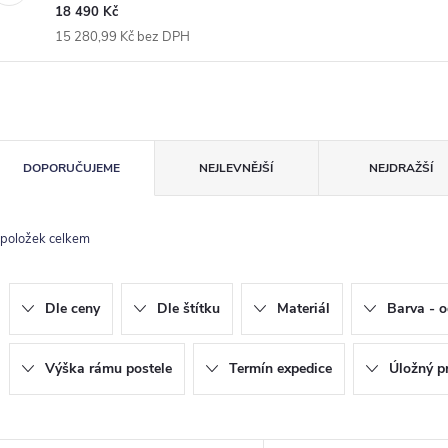
18 490 Kč
15 280,99 Kč bez DPH
Ř
DOPORUČUJEME
NEJLEVNĚJŠÍ
NEJDRAŽŠÍ
a
z
položek celkem
e
n
Dle ceny
Dle štítku
Materiál
Barva - o
p
Výška rámu postele
Termín expedice
Úložný p
o