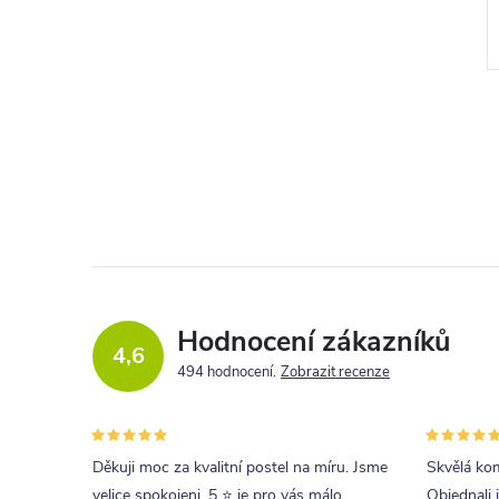
l
Hodnocení zákazníků
c
4,6
494 hodnocení
Zobrazit recenze
í
r
Děkuji moc za kvalitní postel na míru. Jsme
Skvělá kom
velice spokojeni. 5 ⭐ je pro vás málo.
Objednali 