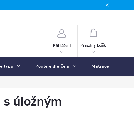
NÁKUPNÍ
KOŠÍK
Prázdný košík
Přihlášení
le typu
Postele dle čela
Matrace
R
 s úložným