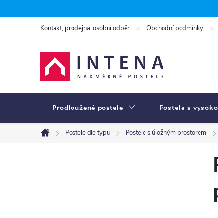
Přejít
na
Kontakt, prodejna, osobní odběr
Obchodní podmínky
obsah
Prodloužené postele
Postele s vysoko
Postele dle typu
Postele s úložným prostorem
Domů
P
o
s
t