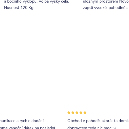
a bočního výklopu. Volba výšky čela.
úložným prostorem Nov
Nosnost 120 Kg.
zajistí vysoké, pohodlné s
úložný prostor i krásný d
prvek do vaší ložnice.
O
v
á
d
a
p
unikace a rychle dodání.
Obchod v pohodě, akorát ta doml
v
jsme vánoční dárek na poslední
dopravcem teda nic moc :-(