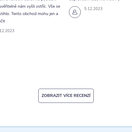
k
uvěřitelně nám vyšli vstříc. Vše se
5.12.2023
tihlo. Tento obchod mohu jen a
y
čit
v
.12.2023
ý
p
u
ZOBRAZIT VÍCE RECENZÍ