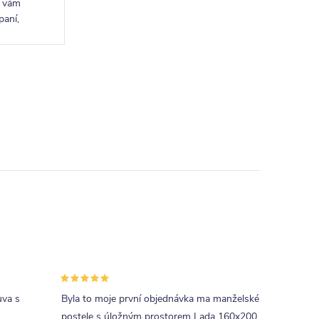
o vám
paní,
esignový
uva s
Byla to moje první objednávka ma manželské
postele s úložným prostorem Lada 160x200