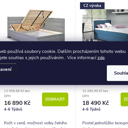
V
CZ výroba
d
ý
u
p
k
s
ů
web používá soubory cookie. Dalším procházením tohoto webu
p
jete souhlas s jejich používáním.. Více informací
zde
.
avení
o
Souhl
Čalouněná postel s úložným
Postel jednolůžko bo
prostorem Niobe, 120x220
úložným prostorem 
d
cm
Hlavové čelo 120x22
13 958,68 Kč bez
15 280,99 Kč bez
u
DPH
DPH
ZOBRAZIT
Z
16 890 Kč
18 490 Kč
k
4-6 Týdnů
4-6 Týdnů
ů
Rošt v ceně, možnost volby čelního
Postel jednolůžko boxspr