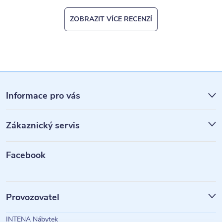
ZOBRAZIT VÍCE RECENZÍ
Z
á
Informace pro vás
p
Zákaznický servis
a
t
Facebook
í
Provozovatel
INTENA Nábytek