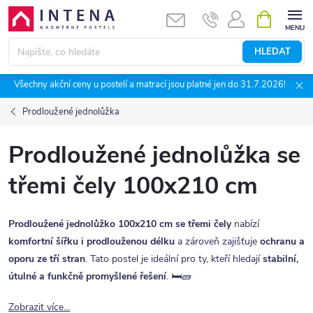
Přejít
NÁKUPNÍ
KOŠÍK
na
obsah
HLEDAT
Všechny akční ceny u postelí a matrací jsou platné jen do 31.7.2026!
Prodloužené jednolůžka
Prodloužené jednolůžka se
třemi čely 100x210 cm
Prodloužené jednolůžko 100x210 cm se třemi čely
nabízí
komfortní šířku i prodlouženou délku
a zároveň zajišťuje
ochranu a
oporu ze tří stran
. Tato postel je ideální pro ty, kteří hledají
stabilní,
útulné a funkčně promyšlené řešení
. 🛏️🧱
Zobrazit více...