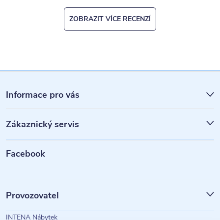
ZOBRAZIT VÍCE RECENZÍ
Z
á
Informace pro vás
p
Zákaznický servis
a
t
Facebook
í
Provozovatel
INTENA Nábytek