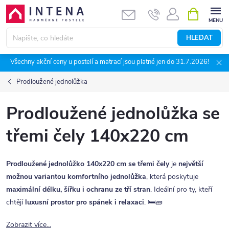
Přejít
NÁKUPNÍ
KOŠÍK
na
obsah
HLEDAT
Všechny akční ceny u postelí a matrací jsou platné jen do 31.7.2026!
Prodloužené jednolůžka
Prodloužené jednolůžka se
třemi čely 140x220 cm
Prodloužené jednolůžko 140x220 cm se třemi čely
je
největší
možnou variantou komfortního jednolůžka
, která poskytuje
maximální délku, šířku i ochranu ze tří stran
. Ideální pro ty, kteří
chtějí
luxusní prostor pro spánek i relaxaci
. 🛏️🧱
Zobrazit více...