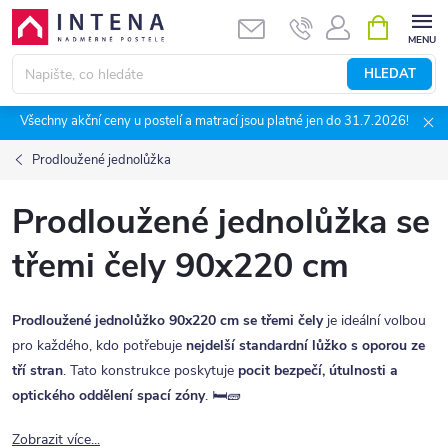
Přejít
NÁKUPNÍ
KOŠÍK
na
obsah
HLEDAT
Všechny akční ceny u postelí a matrací jsou platné jen do 31.7.2026!
Prodloužené jednolůžka
Prodloužené jednolůžka se
třemi čely 90x220 cm
Prodloužené jednolůžko 90x220 cm se třemi čely
je ideální volbou
pro každého, kdo potřebuje
nejdelší standardní lůžko s oporou ze
tří stran
. Tato konstrukce poskytuje
pocit bezpečí, útulnosti a
optického oddělení spací zóny
. 🛏️🧱
Zobrazit více...