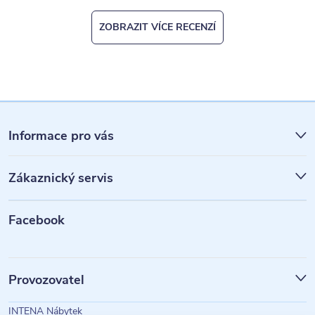
ZOBRAZIT VÍCE RECENZÍ
Z
á
Informace pro vás
p
Zákaznický servis
a
t
Facebook
í
Provozovatel
INTENA Nábytek