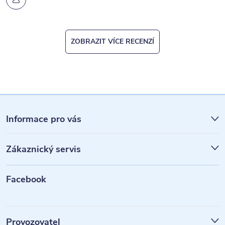
ZOBRAZIT VÍCE RECENZÍ
Z
á
Informace pro vás
p
Zákaznický servis
a
t
Facebook
í
Provozovatel