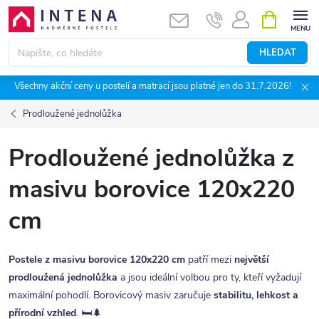
Přejít
NÁKUPNÍ
KOŠÍK
na
obsah
HLEDAT
Všechny akční ceny u postelí a matrací jsou platné jen do 31.7.2026!
Prodloužené jednolůžka
Prodloužené jednolůžka z
masivu borovice 120x220
cm
Postele z masivu borovice 120x220 cm
patří mezi
největší
prodloužená jednolůžka
a jsou ideální volbou pro ty, kteří vyžadují
maximální pohodlí. Borovicový masiv zaručuje
stabilitu, lehkost a
přírodní vzhled
. 🛏️🌲