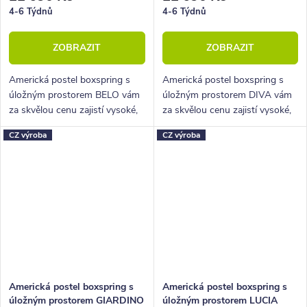
4-6 Týdnů
4-6 Týdnů
ZOBRAZIT
ZOBRAZIT
Americká postel boxspring s
Americká postel boxspring s
úložným prostorem BELO vám
úložným prostorem DIVA vám
za skvělou cenu zajistí vysoké,
za skvělou cenu zajistí vysoké,
pohodlné spaní a velký úložný
pohodlné spaní a velký úložný
CZ výroba
CZ výroba
prostor.
prostor.
Americká postel boxspring s
Americká postel boxspring s
úložným prostorem GIARDINO
úložným prostorem LUCIA