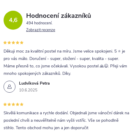
d
a
Hodnocení zákazníků
4,6
c
494 hodnocení
Zobrazit recenze
í
p
r
Děkuji moc za kvalitní postel na míru. Jsme velice spokojeni. 5 ⭐ je
pro vás málo. Doručení - super, složení - super, kvalita - super.
v
Máme přesně to, co jsme očekávali. Vysokou postel 🙏😉. Přeji vám
k
mnoho spokojených zákazníků. Díky.
y
Ludvíková Petra
v
10.6.2025
ý
p
Skvělá komunikace a rychle dodání. Objednali jsme vánoční dárek na
i
poslední chvíli a neuvěřitelně nám vyšli vstříc. Vše se pohodlně
s
stihlo. Tento obchod mohu jen a jen doporučit