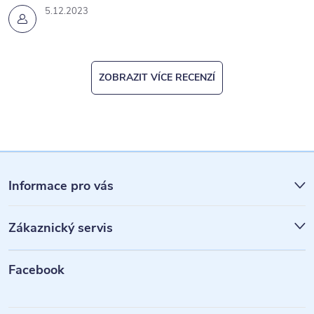
u
5.12.2023
ZOBRAZIT VÍCE RECENZÍ
Z
á
Informace pro vás
p
Zákaznický servis
a
t
Facebook
í