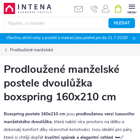
Přejít
NÁKUPNÍ
KOŠÍK
na
obsah
HLEDAT
Všechny akční ceny u postelí a matrací jsou platné jen do 31.7.2026!
Prodloužené manželské
Prodloužené manželské
postele dvoulůžka
boxspring 160x210 cm
Boxspring postele 160x210 cm
jsou
prodlouženou verzí luxusního
manželského dvoulůžka
, která nabízí více prostoru na délku a
dokonalý komfort díky vícevrstvé konstrukci. Jsou ideální pro páry,
které si chtějí dopřát
kvalitní spánek a elegantní vzhled
. 🛏️📏