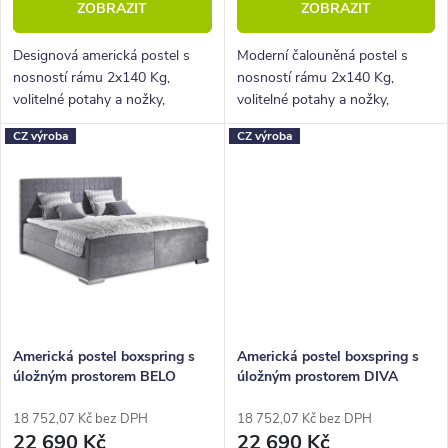
ZOBRAZIT
ZOBRAZIT
ů
t
ů
Designová americká postel s
Moderní čalouněná postel s
nosností rámu 2x140 Kg,
nosností rámu 2x140 Kg,
volitelné potahy a nožky,
volitelné potahy a nožky,
hluboký úložný prostor.
hluboký úložný prostor.
CZ výroba
CZ výroba
Americká postel boxspring s
Americká postel boxspring s
úložným prostorem BELO
úložným prostorem DIVA
160x210
160x210
18 752,07 Kč bez DPH
18 752,07 Kč bez DPH
22 690 Kč
22 690 Kč