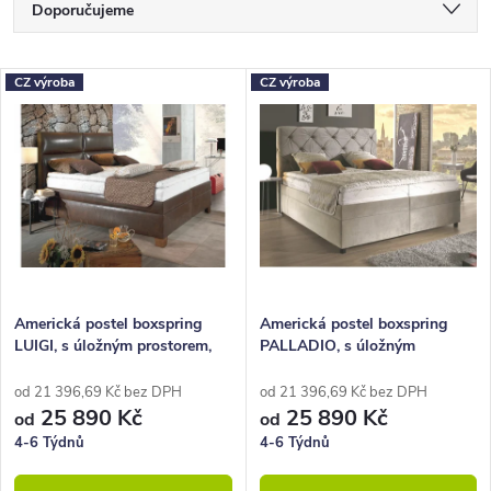
Ř
Doporučujeme
a
Nejlevnější
z
V
CZ výroba
CZ výroba
Nejdražší
e
ý
Nejprodávanější
n
p
Abecedně
í
i
p
s
r
p
o
r
Americká postel boxspring
Americká postel boxspring
LUIGI, s úložným prostorem,
PALLADIO, s úložným
d
o
160x210 cm
prostorem 160x210
u
d
od 21 396,69 Kč bez DPH
od 21 396,69 Kč bez DPH
25 890 Kč
25 890 Kč
od
od
k
u
4-6 Týdnů
4-6 Týdnů
t
k