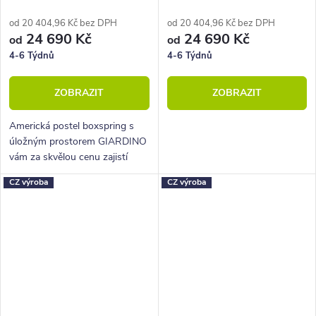
160x210
160x210
od 20 404,96 Kč bez DPH
od 20 404,96 Kč bez DPH
24 690 Kč
24 690 Kč
od
od
4-6 Týdnů
4-6 Týdnů
ZOBRAZIT
ZOBRAZIT
Americká postel boxspring s
úložným prostorem GIARDINO
vám za skvělou cenu zajistí
vysoké, pohodlné spaní a velký
CZ výroba
CZ výroba
úložný prostor.