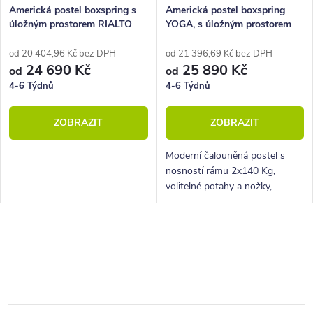
Americká postel boxspring s
Americká postel boxspring
úložným prostorem RIALTO
YOGA, s úložným prostorem
160x210
160x210
od 20 404,96 Kč bez DPH
od 21 396,69 Kč bez DPH
24 690 Kč
25 890 Kč
od
od
4-6 Týdnů
4-6 Týdnů
ZOBRAZIT
ZOBRAZIT
Moderní čalouněná postel s
nosností rámu 2x140 Kg,
volitelné potahy a nožky,
hluboký úložný prostor.
O
v
l
á