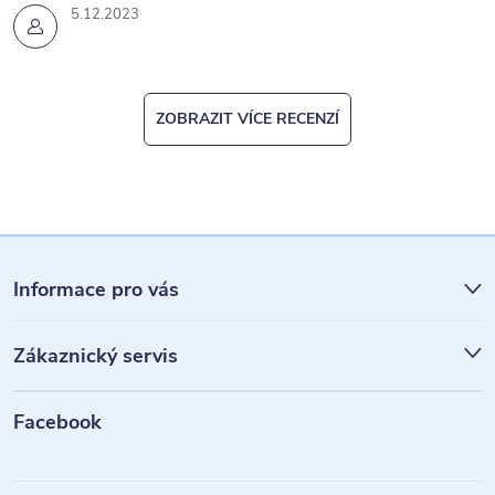
5.12.2023
ZOBRAZIT VÍCE RECENZÍ
Z
á
Informace pro vás
p
Zákaznický servis
a
t
Facebook
í