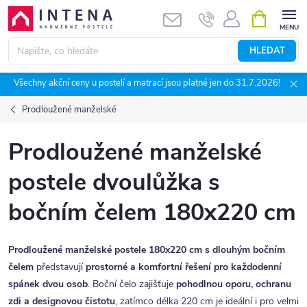
Přejít
NÁKUPNÍ
KOŠÍK
na
obsah
HLEDAT
Všechny akční ceny u postelí a matrací jsou platné jen do 31.7.2026!
Prodloužené manželské
Prodloužené manželské
postele dvoulůžka s
bočním čelem 180x220 cm
Prodloužené manželské postele 180x220 cm s dlouhým bočním
čelem
představují
prostorné a komfortní řešení pro každodenní
spánek dvou osob
. Boční čelo zajišťuje
pohodlnou oporu, ochranu
zdi a designovou čistotu
, zatímco délka 220 cm je ideální i pro velmi