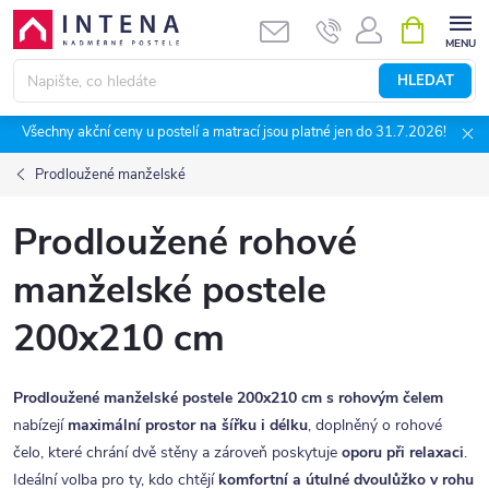
Přejít
NÁKUPNÍ
KOŠÍK
na
obsah
HLEDAT
Všechny akční ceny u postelí a matrací jsou platné jen do 31.7.2026!
Prodloužené manželské
Prodloužené rohové
manželské postele
200x210 cm
Prodloužené manželské postele 200x210 cm s rohovým čelem
nabízejí
maximální prostor na šířku i délku
, doplněný o rohové
čelo, které chrání dvě stěny a zároveň poskytuje
oporu při relaxaci
.
Ideální volba pro ty, kdo chtějí
komfortní a útulné dvoulůžko v rohu