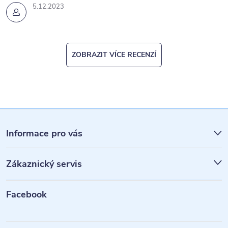
5.12.2023
ZOBRAZIT VÍCE RECENZÍ
Z
á
Informace pro vás
p
Zákaznický servis
a
t
Facebook
í