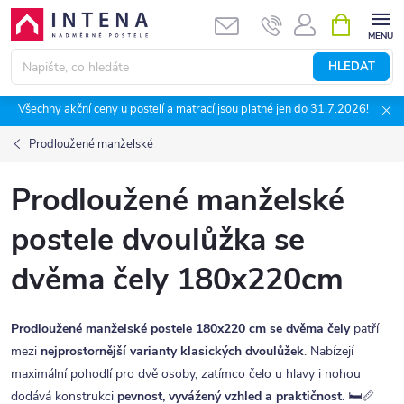
Přejít
NÁKUPNÍ
KOŠÍK
na
obsah
HLEDAT
Všechny akční ceny u postelí a matrací jsou platné jen do 31.7.2026!
Prodloužené manželské
Prodloužené manželské
postele dvoulůžka se
dvěma čely 180x220cm
Prodloužené manželské postele 180x220 cm se dvěma čely
patří
mezi
nejprostornější varianty klasických dvoulůžek
. Nabízejí
maximální pohodlí pro dvě osoby, zatímco čelo u hlavy i nohou
dodává konstrukci
pevnost, vyvážený vzhled a praktičnost
. 🛏️📏