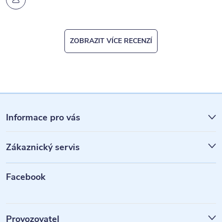
ZOBRAZIT VÍCE RECENZÍ
Z
á
Informace pro vás
p
Zákaznický servis
a
t
Facebook
í
Provozovatel