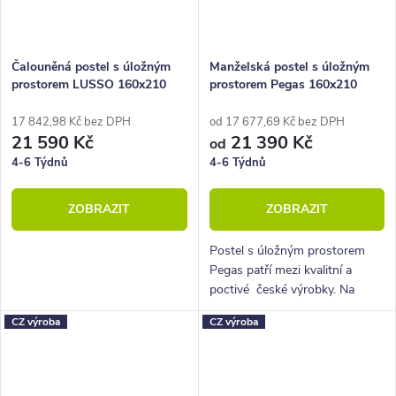
Čalouněná postel s úložným
Manželská postel s úložným
prostorem LUSSO 160x210
prostorem Pegas 160x210
17 842,98 Kč bez DPH
od 17 677,69 Kč bez DPH
21 590 Kč
21 390 Kč
od
4-6 Týdnů
4-6 Týdnů
ZOBRAZIT
ZOBRAZIT
Postel s úložným prostorem
Pegas patří mezi kvalitní a
poctivé české výrobky. Na
první pohled zaujme lehkým a
CZ výroba
CZ výroba
elegantním designem. V ceně
postele jsou kvalitní pístové...