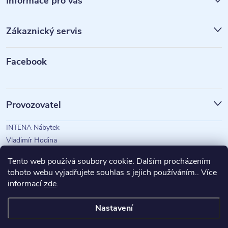
á
Informace pro vás
p
Zákaznický servis
a
t
Facebook
í
Provozovatel
INTENA Nábytek
Vladimír Hodina
IČO: 73350583
Tento web používá soubory cookie. Dalším procházením
tohoto webu vyjadřujete souhlas s jejich používáním.. Více
informací
zde
.
Magazín Intena
Nastavení