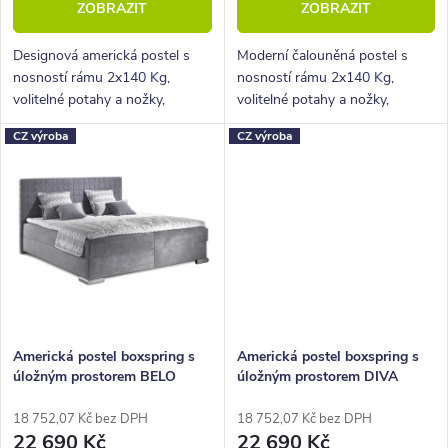
ZOBRAZIT
ZOBRAZIT
ů
t
ů
Designová americká postel s
Moderní čalouněná postel s
nosností rámu 2x140 Kg,
nosností rámu 2x140 Kg,
volitelné potahy a nožky,
volitelné potahy a nožky,
hluboký úložný prostor.
hluboký úložný prostor.
CZ výroba
CZ výroba
Americká postel boxspring s
Americká postel boxspring s
úložným prostorem BELO
úložným prostorem DIVA
160x210
160x210
18 752,07 Kč bez DPH
18 752,07 Kč bez DPH
22 690 Kč
22 690 Kč