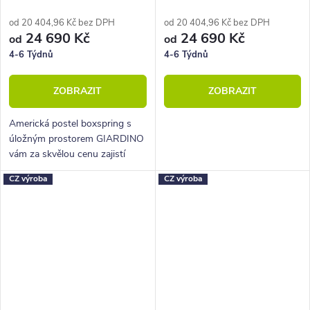
160x210
160x210
od 20 404,96 Kč bez DPH
od 20 404,96 Kč bez DPH
24 690 Kč
24 690 Kč
od
od
4-6 Týdnů
4-6 Týdnů
ZOBRAZIT
ZOBRAZIT
Americká postel boxspring s
úložným prostorem GIARDINO
vám za skvělou cenu zajistí
vysoké, pohodlné spaní a velký
CZ výroba
CZ výroba
úložný prostor.