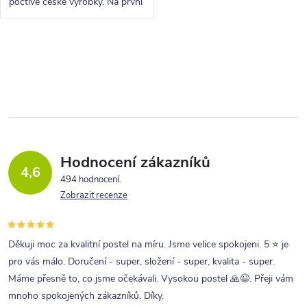
poctivé české výrobky. Na první
pohled zaujme lehkým a
elegantním designem. V ceně
jsou kvalitní pístové vyklápěcí
O
rošty.
v
l
á
d
a
Hodnocení zákazníků
4,6
c
494 hodnocení
Zobrazit recenze
í
p
r
Děkuji moc za kvalitní postel na míru. Jsme velice spokojeni. 5 ⭐ je
pro vás málo. Doručení - super, složení - super, kvalita - super.
v
Máme přesně to, co jsme očekávali. Vysokou postel 🙏😉. Přeji vám
k
mnoho spokojených zákazníků. Díky.