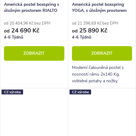
Americká postel boxspring s
Americká postel boxspring
úložným prostorem RIALTO
YOGA, s úložným prostorem
160x210
160x210
od 20 404,96 Kč bez DPH
od 21 396,69 Kč bez DPH
24 690 Kč
25 890 Kč
od
od
4-6 Týdnů
4-6 Týdnů
ZOBRAZIT
ZOBRAZIT
Moderní čalouněná postel s
nosností rámu 2x140 Kg,
volitelné potahy a nožky,
hluboký úložný prostor.
CZ výroba
CZ výroba