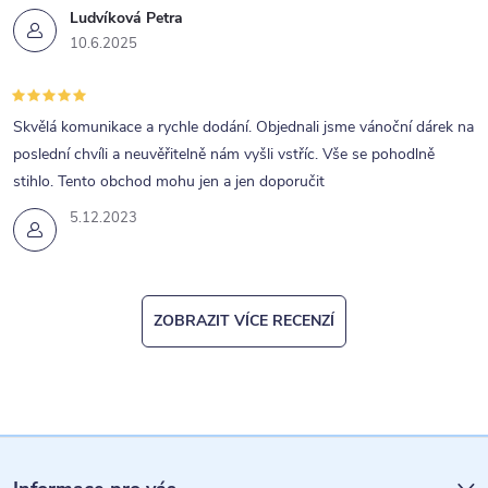
y
Ludvíková Petra
v
10.6.2025
ý
p
Skvělá komunikace a rychle dodání. Objednali jsme vánoční dárek na
i
poslední chvíli a neuvěřitelně nám vyšli vstříc. Vše se pohodlně
s
stihlo. Tento obchod mohu jen a jen doporučit
u
5.12.2023
ZOBRAZIT VÍCE RECENZÍ
Z