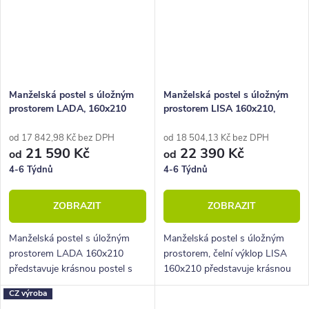
Manželská postel s úložným
Manželská postel s úložným
prostorem LADA, 160x210
prostorem LISA 160x210,
lamino
od 17 842,98 Kč bez DPH
od 18 504,13 Kč bez DPH
21 590 Kč
22 390 Kč
od
od
4-6 Týdnů
4-6 Týdnů
ZOBRAZIT
ZOBRAZIT
Manželská postel s úložným
Manželská postel s úložným
prostorem LADA 160x210
prostorem, čelní výklop LISA
představuje krásnou postel s
160x210 představuje krásnou
možnosti různého barevného
postel s polohováním lůžka.
CZ výroba
provedení.