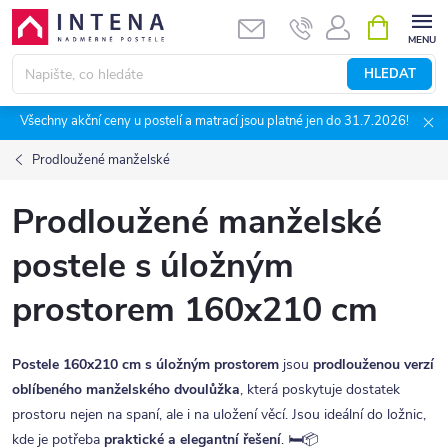
Přejít
NÁKUPNÍ
KOŠÍK
na
obsah
HLEDAT
Všechny akční ceny u postelí a matrací jsou platné jen do 31.7.2026!
Prodloužené manželské
Prodloužené manželské
postele s úložným
prostorem 160x210 cm
Postele 160x210 cm s úložným prostorem
jsou
prodlouženou verzí
oblíbeného manželského dvoulůžka
, která poskytuje dostatek
prostoru nejen na spaní, ale i na uložení věcí. Jsou ideální do ložnic,
kde je potřeba
praktické a elegantní řešení
. 🛏️📦