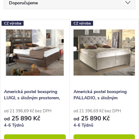
Ř
Doporučujeme
a
Nejlevnější
z
V
CZ výroba
CZ výroba
Nejdražší
e
ý
Nejprodávanější
n
p
Abecedně
í
i
p
s
r
p
o
r
Americká postel boxspring
Americká postel boxspring
LUIGI, s úložným prostorem,
PALLADIO, s úložným
d
o
160x210 cm
prostorem 160x210
u
d
od 21 396,69 Kč bez DPH
od 21 396,69 Kč bez DPH
25 890 Kč
25 890 Kč
od
od
k
u
4-6 Týdnů
4-6 Týdnů
t
k