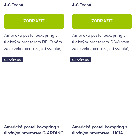
4-6 Týdnů
4-6 Týdnů
ZOBRAZIT
ZOBRAZIT
Americká postel boxspring s
Americká postel boxspring s
úložným prostorem BELO vám
úložným prostorem DIVA vám
za skvělou cenu zajistí vysoké,
za skvělou cenu zajistí vysoké,
pohodlné spaní a velký úložný
pohodlné spaní a velký úložný
CZ výroba
CZ výroba
prostor.
prostor.
Americká postel boxspring s
Americká postel boxspring s
úložným prostorem GIARDINO
úložným prostorem LUCIA