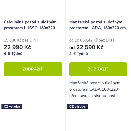
Čalouněná postel s úložným
Manželská postel s úložným
prostorem LUSSO 180x220
prostorem LADA, 180x220 cm,
lamino
19 000 Kč bez DPH
od 18 669,42 Kč bez DPH
22 990 Kč
22 590 Kč
od
4-6 Týdnů
4-6 Týdnů
ZOBRAZIT
ZOBRAZIT
Manželská postel s úložným
prostorem LADA 180x220
představuje krásnou postel s
možnosti různého barevného
CZ výroba
CZ výroba
provedení.