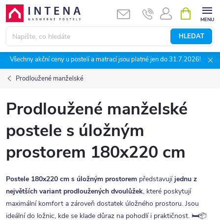
Přejít
NÁKUPNÍ
KOŠÍK
na
obsah
HLEDAT
Všechny akční ceny u postelí a matrací jsou platné jen do 31.7.2026!
Prodloužené manželské
Prodloužené manželské
postele s úložným
prostorem 180x220 cm
Postele 180x220 cm s úložným prostorem
představují
jednu z
největších variant prodloužených dvoulůžek
, které poskytují
maximální komfort a zároveň dostatek úložného prostoru. Jsou
ideální do ložnic, kde se klade důraz na pohodlí i praktičnost. 🛏️📦