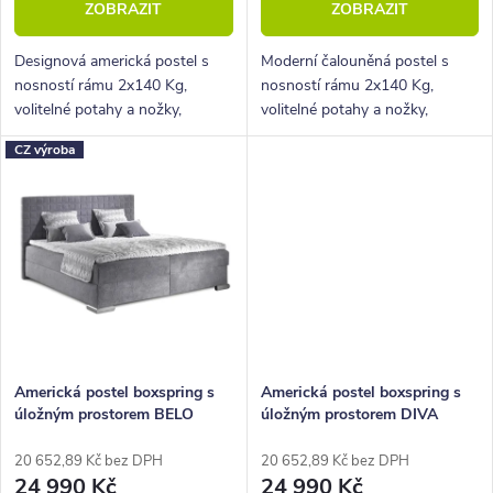
ZOBRAZIT
ZOBRAZIT
ů
t
ů
Designová americká postel s
Moderní čalouněná postel s
nosností rámu 2x140 Kg,
nosností rámu 2x140 Kg,
volitelné potahy a nožky,
volitelné potahy a nožky,
hluboký úložný prostor.
hluboký úložný prostor.
CZ výroba
Americká postel boxspring s
Americká postel boxspring s
úložným prostorem BELO
úložným prostorem DIVA
180x220
180x220
20 652,89 Kč bez DPH
20 652,89 Kč bez DPH
24 990 Kč
24 990 Kč