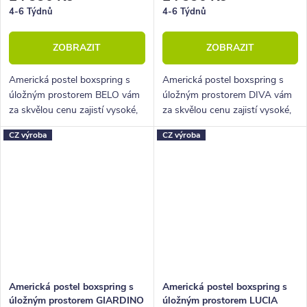
4-6 Týdnů
4-6 Týdnů
ZOBRAZIT
ZOBRAZIT
Americká postel boxspring s
Americká postel boxspring s
úložným prostorem BELO vám
úložným prostorem DIVA vám
za skvělou cenu zajistí vysoké,
za skvělou cenu zajistí vysoké,
pohodlné spaní a velký úložný
pohodlné spaní a velký úložný
CZ výroba
CZ výroba
prostor.
prostor.
Americká postel boxspring s
Americká postel boxspring s
úložným prostorem GIARDINO
úložným prostorem LUCIA