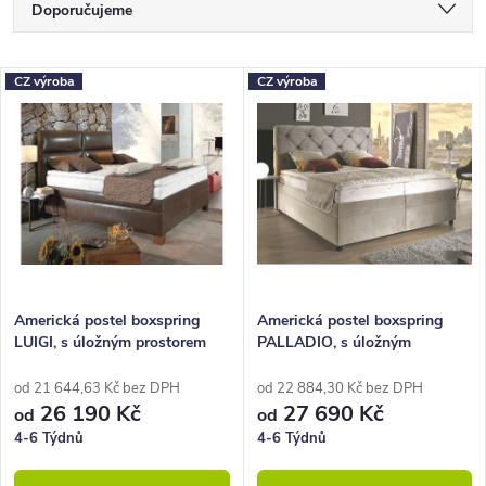
Ř
Doporučujeme
a
Nejlevnější
z
V
CZ výroba
CZ výroba
Nejdražší
e
ý
Nejprodávanější
n
p
Abecedně
í
i
p
s
r
p
o
r
Americká postel boxspring
Americká postel boxspring
LUIGI, s úložným prostorem
PALLADIO, s úložným
d
o
180x220
prostorem 180x220
u
d
od 21 644,63 Kč bez DPH
od 22 884,30 Kč bez DPH
26 190 Kč
27 690 Kč
od
od
k
u
4-6 Týdnů
4-6 Týdnů
t
k