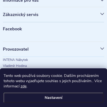
á
Informace pro vás
p
Zákaznický servis
a
t
Facebook
í
Provozovatel
INTENA Nábytek
Vladimír Hodina
IČO: 73350583
Tento web používá soubory cookie. Dalším procházením
tohoto webu vyjadřujete souhlas s jejich používáním.. Více
informací
zde
.
Magazín Intena
Nastavení