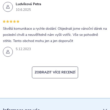
y
Ludvíková Petra
v
10.6.2025
ý
p
Skvělá komunikace a rychle dodání. Objednali jsme vánoční dárek na
i
poslední chvíli a neuvěřitelně nám vyšli vstříc. Vše se pohodlně
s
stihlo. Tento obchod mohu jen a jen doporučit
u
5.12.2023
ZOBRAZIT VÍCE RECENZÍ
Z