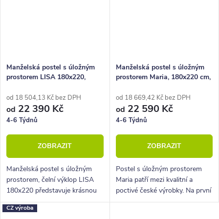
Manželská postel s úložným
Manželská postel s úložným
prostorem LISA 180x220,
prostorem Maria, 180x220 cm,
lamino
lamino
od 18 504,13 Kč bez DPH
od 18 669,42 Kč bez DPH
22 390 Kč
22 590 Kč
od
od
4-6 Týdnů
4-6 Týdnů
ZOBRAZIT
ZOBRAZIT
Manželská postel s úložným
Postel s úložným prostorem
prostorem, čelní výklop LISA
Maria patří mezi kvalitní a
180x220 představuje krásnou
poctivé české výrobky. Na první
postel s polohováním lůžka.
pohled zaujme lehkým a
CZ výroba
elegantním designem. Postel je