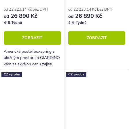
180x220
180x220
od 22 223,14 Kč bez DPH
od 22 223,14 Kč bez DPH
26 890 Kč
26 890 Kč
od
od
4-6 Týdnů
4-6 Týdnů
ZOBRAZIT
ZOBRAZIT
Americká postel boxspring s
úložným prostorem GIARDINO
vám za skvělou cenu zajistí
vysoké, pohodlné spaní a velký
CZ výroba
CZ výroba
úložný prostor.