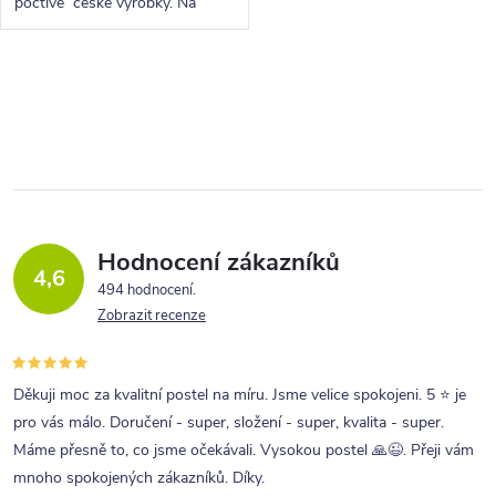
poctivé české výrobky. Na
první pohled zaujme lehkým a
elegantním designem. V ceně
postele jsou kvalitní pístové...
O
v
l
á
d
a
Hodnocení zákazníků
4,6
c
494 hodnocení
Zobrazit recenze
í
p
r
Děkuji moc za kvalitní postel na míru. Jsme velice spokojeni. 5 ⭐ je
pro vás málo. Doručení - super, složení - super, kvalita - super.
v
Máme přesně to, co jsme očekávali. Vysokou postel 🙏😉. Přeji vám
k
mnoho spokojených zákazníků. Díky.