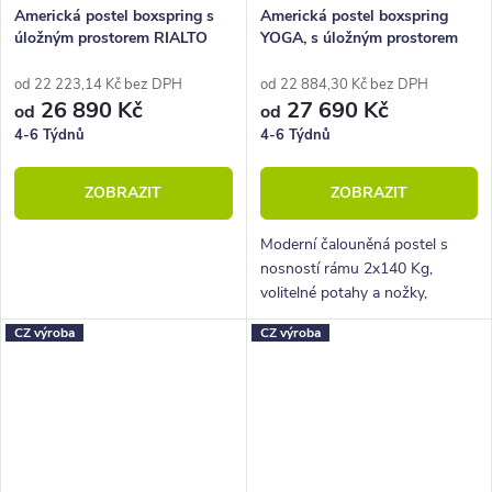
Americká postel boxspring s
Americká postel boxspring
úložným prostorem RIALTO
YOGA, s úložným prostorem
180x220
180x220
od 22 223,14 Kč bez DPH
od 22 884,30 Kč bez DPH
26 890 Kč
27 690 Kč
od
od
4-6 Týdnů
4-6 Týdnů
ZOBRAZIT
ZOBRAZIT
Moderní čalouněná postel s
nosností rámu 2x140 Kg,
volitelné potahy a nožky,
hluboký úložný prostor.
CZ výroba
CZ výroba