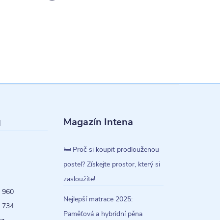
Magazín Intena
l
🛏️ Proč si koupit prodlouženou
postel? Získejte prostor, který si
zasloužíte!
 960
Nejlepší matrace 2025:
 734
Paměťová a hybridní pěna