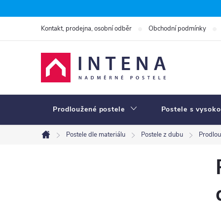
Přejít
na
Kontakt, prodejna, osobní odběr
Obchodní podmínky
obsah
Prodloužené postele
Postele s vysoko
Postele dle materiálu
Postele z dubu
Prodlo
Domů
P
o
s
t