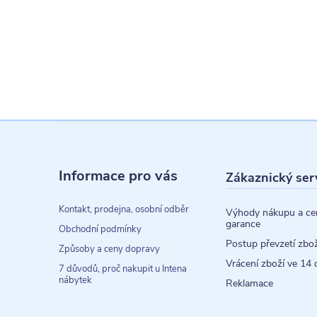
Z
á
Informace pro vás
Zákaznický ser
p
a
Kontakt, prodejna, osobní odběr
Výhody nákupu a ce
garance
t
Obchodní podmínky
Postup převzetí zbož
Způsoby a ceny dopravy
í
Vrácení zboží ve 14 
7 důvodů, proč nakupit u Intena
nábytek
Reklamace