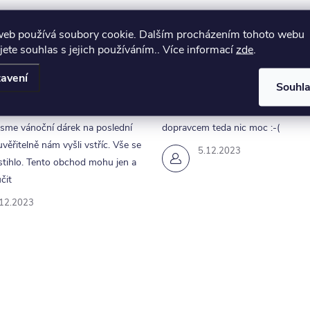
web používá soubory cookie. Dalším procházením tohoto webu
jete souhlas s jejich používáním.. Více informací
zde
.
avení
Souhl
unikace a rychle dodání.
Obchod v pohodě, akorát ta doml
jsme vánoční dárek na poslední
dopravcem teda nic moc :-(
uvěřitelně nám vyšli vstříc. Vše se
5.12.2023
tihlo. Tento obchod mohu jen a
čit
.12.2023