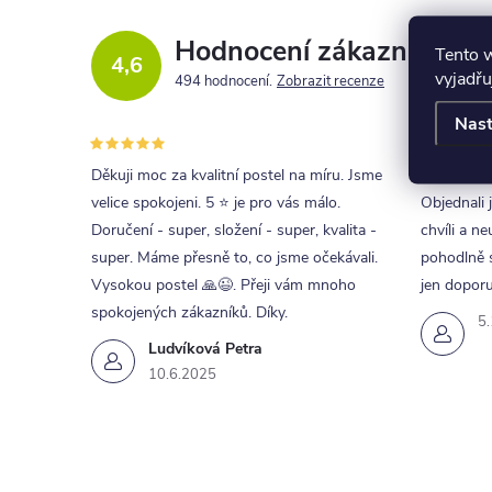
Hodnocení zákazníků
Tento 
4,6
vyjadřu
494 hodnocení
Zobrazit recenze
Nast
Děkuji moc za kvalitní postel na míru. Jsme
Skvělá kom
velice spokojeni. 5 ⭐ je pro vás málo.
Objednali 
Doručení - super, složení - super, kvalita -
chvíli a ne
super. Máme přesně to, co jsme očekávali.
pohodlně s
Vysokou postel 🙏😉. Přeji vám mnoho
jen doporu
spokojených zákazníků. Díky.
5
Ludvíková Petra
10.6.2025