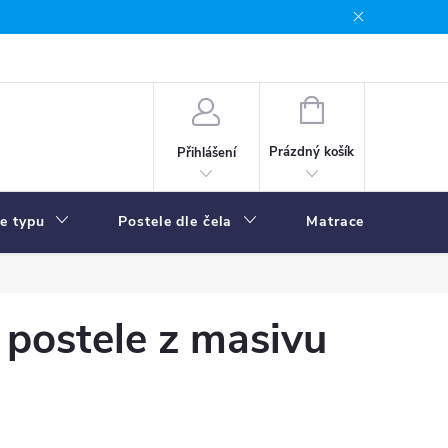
NÁKUPNÍ
KOŠÍK
Prázdný košík
Přihlášení
le typu
Postele dle čela
Matrace
R
postele z masivu