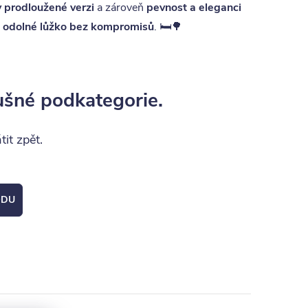
v prodloužené verzi
a zároveň
pevnost a eleganci
a odolné lůžko bez kompromisů
. 🛏️🌳
ušné podkategorie.
it zpět.
ODU