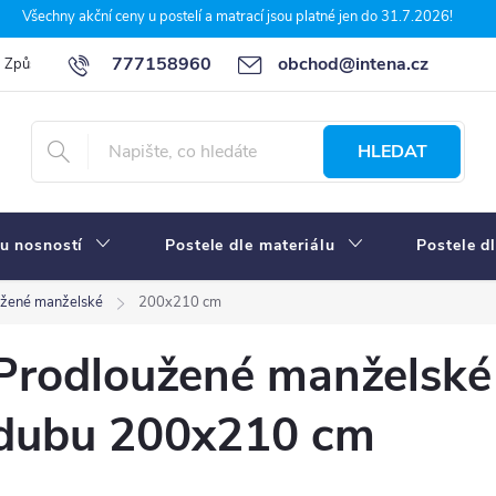
Všechny akční ceny u postelí a matrací jsou platné jen do 31.7.2026!
777158960
obchod@intena.cz
Způsoby a ceny dopravy
7 důvodů, proč nakupit u Intena nábytek
HLEDAT
u nosností
Postele dle materiálu
Postele d
užené manželské
200x210 cm
Prodloužené manželské 
dubu 200x210 cm