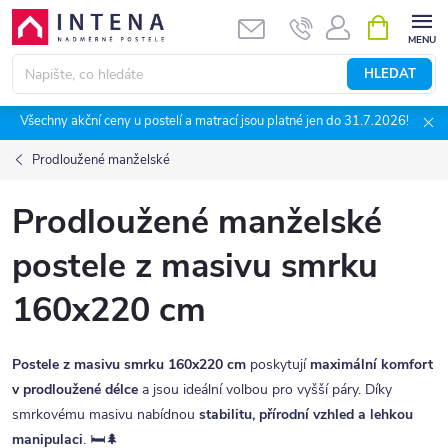
Přejít
NÁKUPNÍ
KOŠÍK
na
obsah
HLEDAT
Všechny akční ceny u postelí a matrací jsou platné jen do 31.7.2026!
Prodloužené manželské
Prodloužené manželské
postele z masivu smrku
160x220 cm
Postele z masivu smrku 160x220 cm
poskytují
maximální komfort
v prodloužené délce
a jsou ideální volbou pro vyšší páry. Díky
smrkovému masivu nabídnou
stabilitu, přírodní vzhled a lehkou
manipulaci
. 🛏️🌲