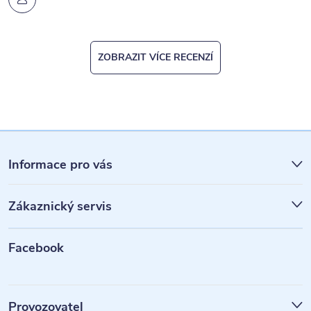
ZOBRAZIT VÍCE RECENZÍ
Z
á
Informace pro vás
p
Zákaznický servis
a
t
Facebook
í
Provozovatel