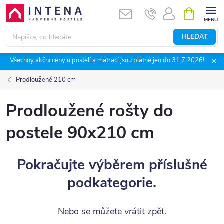
Přejít
NÁKUPNÍ
KOŠÍK
na
obsah
HLEDAT
Všechny akční ceny u postelí a matrací jsou platné jen do 31.7.2026!
Prodloužené 210 cm
Prodloužené rošty do
postele 90x210 cm
Pokračujte výběrem příslušné
podkategorie.
Nebo se můžete vrátit zpět.