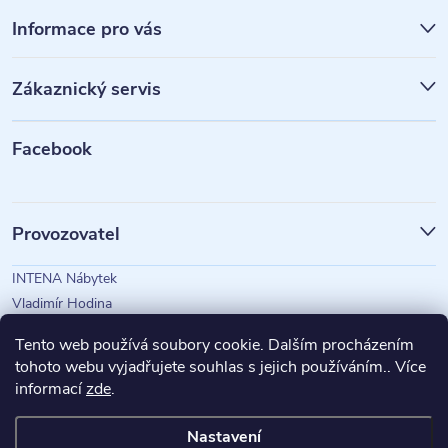
á
Informace pro vás
p
Zákaznický servis
a
t
Facebook
í
Provozovatel
INTENA Nábytek
Vladimír Hodina
IČO: 73350583
Tento web používá soubory cookie. Dalším procházením
tohoto webu vyjadřujete souhlas s jejich používáním.. Více
informací
zde
.
Magazín Intena
Nastavení