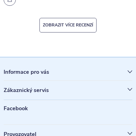
ZOBRAZIT VÍCE RECENZÍ
Z
á
Informace pro vás
p
Zákaznický servis
a
t
Facebook
í
Provozovatel