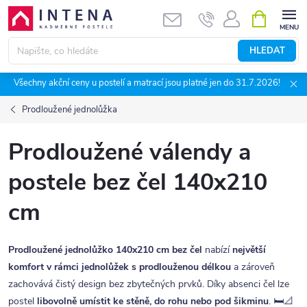
Přejít
NÁKUPNÍ
KOŠÍK
na
obsah
HLEDAT
Všechny akční ceny u postelí a matrací jsou platné jen do 31.7.2026!
Prodloužené jednolůžka
Prodloužené válendy a
postele bez čel 140x210
cm
Prodloužené jednolůžko 140x210 cm bez čel
nabízí
největší
komfort v rámci jednolůžek s prodlouženou délkou
a zároveň
zachovává čistý design bez zbytečných prvků. Díky absenci čel lze
postel
libovolně umístit ke stěně, do rohu nebo pod šikminu
. 🛏️📐