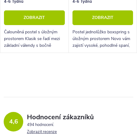
k
u
4-6 Týdnů
4-6 Týdnů
t
k
ZOBRAZIT
ZOBRAZIT
ů
t
ů
Čalouněná postel s úložným
Postel jednolůžko boxspring s
prostorem Klasik se řadí mezi
úložným prostorem Novo vám
základní válendy s bočně
zajistí vysoké, pohodlné spaní,
výklopným lamelovým roštem.
úložný prostor i krásný
Nabídne výběr ze dvou variant
designový prvek do vaší
matrací a velký úložný prostor.
ložnice.
O
v
l
á
d
a
Hodnocení zákazníků
4,6
c
494 hodnocení
Zobrazit recenze
í