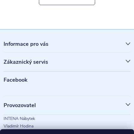
Z
á
Informace pro vás
p
Zákaznický servis
a
t
Facebook
í
Provozovatel
INTENA Nábytek
Vladimír Hodina
IČO: 73350583