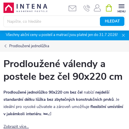
Přejít
NÁKUPNÍ
KOŠÍK
na
obsah
HLEDAT
Všechny akční ceny u postelí a matrací jsou platné jen do 31.7.2026!
Prodloužené jednolůžka
Prodloužené válendy a
postele bez čel 90x220 cm
Prodloužené jednolůžko 90x220 cm bez čel
nabízí
nejdelší
standardní délku lůžka bez zbytečných konstrukčních prvků
. Je
ideální pro vysoké uživatele a zároveň umožňuje
flexibilní umístění
v jakémkoli interiéru
. 🛏️📐
Zobrazit více...