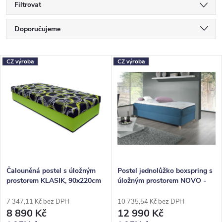
Filtrovat
Ř
Doporučujeme
a
Nejlevnější
z
V
CZ výroba
CZ výroba
Nejdražší
e
ý
Nejprodávanější
n
p
Abecedně
í
i
p
s
r
p
o
r
Čalouněná postel s úložným
Postel jednolůžko boxspring s
prostorem KLASIK, 90x220cm
úložným prostorem NOVO -
d
o
Bez čel, 90x220cm
u
d
7 347,11 Kč bez DPH
10 735,54 Kč bez DPH
8 890 Kč
12 990 Kč