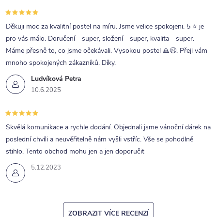
p
r
Děkuji moc za kvalitní postel na míru. Jsme velice spokojeni. 5 ⭐ je
pro vás málo. Doručení - super, složení - super, kvalita - super.
v
Máme přesně to, co jsme očekávali. Vysokou postel 🙏😉. Přeji vám
k
mnoho spokojených zákazníků. Díky.
y
Ludvíková Petra
v
10.6.2025
ý
p
Skvělá komunikace a rychle dodání. Objednali jsme vánoční dárek na
i
poslední chvíli a neuvěřitelně nám vyšli vstříc. Vše se pohodlně
s
stihlo. Tento obchod mohu jen a jen doporučit
u
5.12.2023
ZOBRAZIT VÍCE RECENZÍ