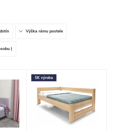
dstín
Výška rámu postele
osobu )
SK výroba