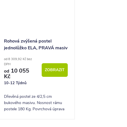
Rohová zvýšená postel
jednolůžko ELA, PRAVÁ masiv
buk
od 8 309,92 Kč bez
DPH
10 055
ZOBRAZIT
od
Kč
10-12 Týdnů
Dřevěná postel ze 4/2,5 cm
bukového masivu. Nosnost rámu
postele 180 Kg. Povrchová úprava
lakem. Pevná dřevěná lišta pro
rošty.