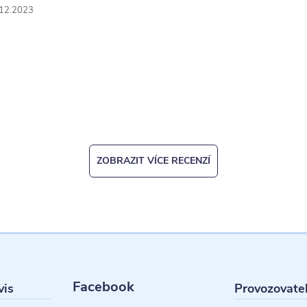
.12.2023
ý
p
u
ZOBRAZIT VÍCE RECENZÍ
Facebook
vis
Provozovate