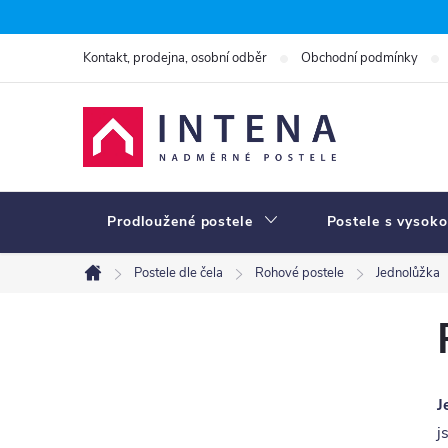
Přejít
na
Kontakt, prodejna, osobní odběr
Obchodní podmínky
obsah
Prodloužené postele
Postele s vysoko
Postele dle čela
Rohové postele
Jednolůžka
Domů
P
o
s
J
t
j