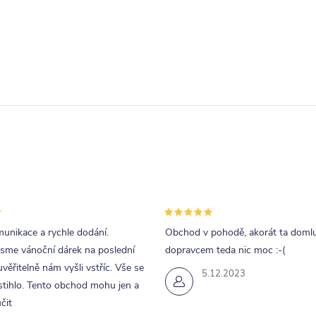
O
v
á
d
a
p
unikace a rychle dodání.
Obchod v pohodě, akorát ta doml
v
jsme vánoční dárek na poslední
dopravcem teda nic moc :-(
k
uvěřitelně nám vyšli vstříc. Vše se
5.12.2023
tihlo. Tento obchod mohu jen a
y
čit
v