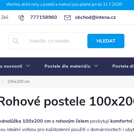
Všechny akční ceny u postelí a matrací jsou platné jen do 31.7.2026!
777158960
obchod@intena.cz
Způsoby a ceny dopravy
7 důvodů, proč nakupit u Intena nábytek
HLEDAT
u nosností
Postele dle materiálu
Postele d
100x200 cm
Rohové postele 100x2
ednolůžka 100x200 cm s rohovým čelem
poskytují
komfortní 
sou ideální volbou pro každodenní použití v domácnostech i uby