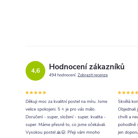
l
Hodnocení zákazníků
c
4,6
494 hodnocení
Zobrazit recenze
í
r
Děkuji moc za kvalitní postel na míru. Jsme
Skvělá kom
velice spokojeni. 5 ⭐ je pro vás málo.
Objednali 
Doručení - super, složení - super, kvalita -
chvíli a ne
super. Máme přesně to, co jsme očekávali.
pohodlně s
Vysokou postel 🙏😉. Přeji vám mnoho
jen doporu