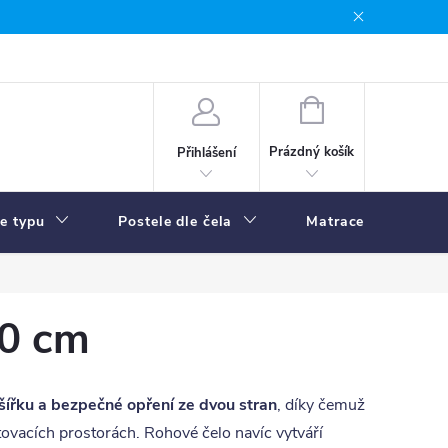
NÁKUPNÍ
KOŠÍK
Prázdný košík
Přihlášení
le typu
Postele dle čela
Matrace
R
00 cm
šířku a bezpečné opření ze dvou stran
, díky čemuž
tovacích prostorách. Rohové čelo navíc vytváří