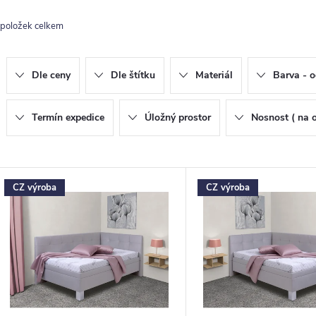
z
položek celkem
e
n
Dle ceny
Dle štítku
Materiál
Barva - o
p
Termín expedice
Úložný prostor
Nosnost ( na 
o
V
CZ výroba
CZ výroba
d
ý
u
p
k
s
ů
p