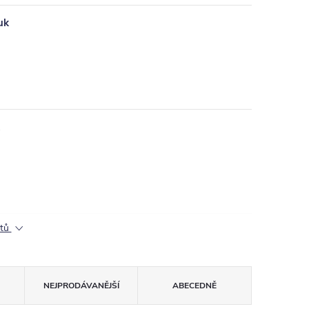
uk
ktů
NEJPRODÁVANĚJŠÍ
ABECEDNĚ