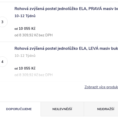
Rohová zvýšená postel jednolůžko ELA, PRAVÁ masiv b
10-12 Týdnů
10 055 Kč
od
od 8 309,92 Kč bez DPH
Rohová zvýšená postel jednolůžko ELA, LEVÁ masiv buk
10-12 Týdnů
10 055 Kč
od
od 8 309,92 Kč bez DPH
Zobrazit více produ
Ř
DOPORUČUJEME
NEJLEVNĚJŠÍ
NEJDRAŽŠÍ
a