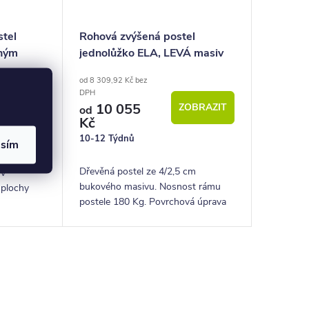
stel
Rohová zvýšená postel
žným
jednolůžko ELA, LEVÁ masiv
 Pravá
buk
od 8 309,92 Kč bez
DPH
OBRAZIT
10 055
ZOBRAZIT
od
Kč
10-12 Týdnů
asím
žným
Dřevěná postel ze 4/2,5 cm
 v
bukového masivu. Nosnost rámu
 plochy
postele 180 Kg. Povrchová úprava
lakem. Pevná dřevěná lišta pro
rošty.