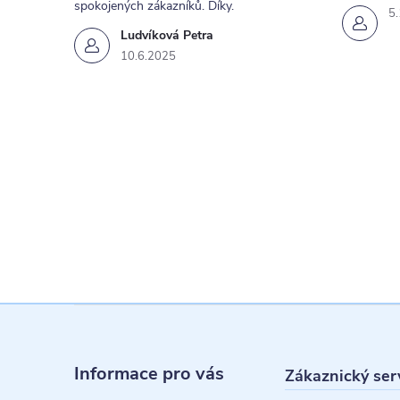
spokojených zákazníků. Díky.
5
Ludvíková Petra
10.6.2025
i
s
Z
á
Informace pro vás
Zákaznický ser
p