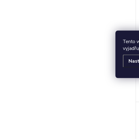
r
Tento 
vyjadřu
t
Nast