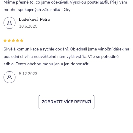
Máme přesně to, co jsme očekávali. Vysokou postel 🙏😉. Přeji vám
k
mnoho spokojených zákazníků. Díky.
y
Ludvíková Petra
v
10.6.2025
ý
p
Skvělá komunikace a rychle dodání. Objednali jsme vánoční dárek na
i
poslední chvíli a neuvěřitelně nám vyšli vstříc. Vše se pohodlně
s
stihlo. Tento obchod mohu jen a jen doporučit
u
5.12.2023
ZOBRAZIT VÍCE RECENZÍ