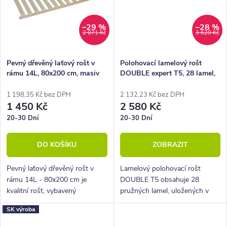
–29 %
–28 %
2 071 Kč
3 620 Kč
Pevný dřevěný laťový rošt v
Polohovací lamelový rošt
rámu 14L, 80x200 cm, masiv
DOUBLE expert T5, 28 lamel,
smrk
90x200, 80x200
1 198,35 Kč bez DPH
2 132,23 Kč bez DPH
1 450 Kč
2 580 Kč
20-30 Dní
20-30 Dní
DO KOŠÍKU
ZOBRAZIT
Pevný laťový dřevěný rošt v
Lamelový polohovací rošt
rámu 14L - 80x200 cm je
DOUBLE T5 obsahuje 28
kvalitní rošt, vybavený
pružných lamel, uložených v
14 laťkami s vysokou nosností.
pevném rámu pomocí
SK výroba
Ideální pro zákazníky preferující
speciálních pryžových pouzder.
tvrdší spaní.