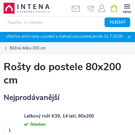
Přejít
NÁKUPNÍ
KOŠÍK
na
obsah
HLEDAT
Všechny akční ceny u postelí a matrací jsou platné jen do 31.7.2026!
Běžná délka 200 cm
Rošty do postele 80x200
cm
Nejprodávanější
Laťkový rošt K39, 14 latí, 80x200
Skladem