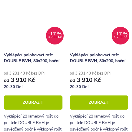
–17 %
–17 %
4 711 Kč
4 711 Kč
Vyklápěcí polohovací rošt
Vyklápěcí polohovací rošt
DOUBLE BVH, 80x200, boční
DOUBLE BVH, 80x200, boční
výklop levý
výklop pravý
od 3 231,40 Kč bez DPH
od 3 231,40 Kč bez DPH
3 910 Kč
3 910 Kč
od
od
20-30 Dní
20-30 Dní
ZOBRAZIT
ZOBRAZIT
Vyklápěcí 28 lamelový rošt do
Vyklápěcí 28 lamelový rošt do
postele DOUBLE BVH je
postele DOUBLE BVH je
osvědčený bočně výklopný rošt
osvědčený bočně výklopný rošt