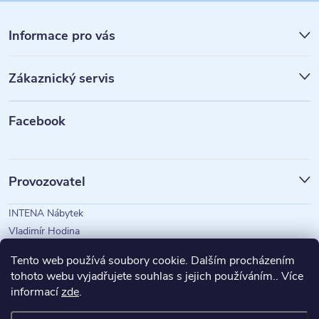
Z
á
Informace pro vás
p
Zákaznický servis
a
t
Facebook
í
Provozovatel
INTENA Nábytek
Vladimír Hodina
IČO: 73350583
Tento web používá soubory cookie. Dalším procházením
tohoto webu vyjadřujete souhlas s jejich používáním.. Více
informací
zde
.
Magazín Intena