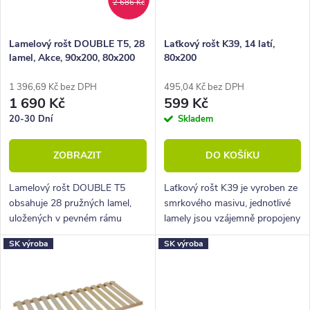
2 686 Kč
r
p
o
r
Lamelový rošt DOUBLE T5, 28
Laťkový rošt K39, 14 latí,
lamel, Akce, 90x200, 80x200
80x200
d
o
u
d
1 396,69 Kč bez DPH
495,04 Kč bez DPH
1 690 Kč
599 Kč
k
u
20-30 Dní
Skladem
t
k
ZOBRAZIT
DO KOŠÍKU
ů
t
ů
Lamelový rošt DOUBLE T5
Laťkový rošt K39 je vyroben ze
obsahuje 28 pružných lamel,
smrkového masivu, jednotlivé
uložených v pevném rámu
lamely jsou vzájemně propojeny
pomocí speciálních pryžových
textilním popruhem.
SK výroba
SK výroba
pouzder.