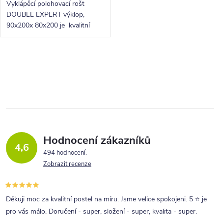
Vyklápěcí polohovací rošt
DOUBLE EXPERT výklop,
90x200x 80x200 je kvalitní
rošt s předním odklápěním
pomocí plynového pístu.
O
v
l
á
d
a
Hodnocení zákazníků
4,6
c
494 hodnocení
Zobrazit recenze
í
p
r
Děkuji moc za kvalitní postel na míru. Jsme velice spokojeni. 5 ⭐ je
pro vás málo. Doručení - super, složení - super, kvalita - super.
v