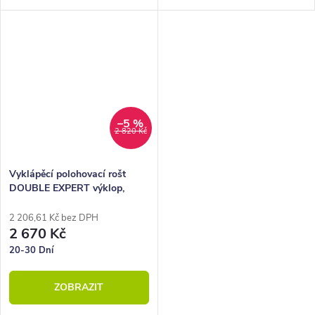
s možností polohování hlavy.
s možností polohování hlavy.
–5 %
2 820 Kč
Vyklápěcí polohovací rošt
DOUBLE EXPERT výklop,
90x200x 80x200, 28 lamel
2 206,61 Kč bez DPH
2 670 Kč
20-30 Dní
ZOBRAZIT