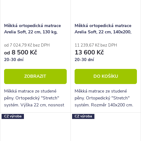
Měkká ortopedická matrace
Měkká ortopedická matrace
Arelia Soft, 22 cm, 130 kg,
Arelia Soft, 22 cm, 140x200,
studená pěna
130 kg, studená pěna
od 7 024,79 Kč bez DPH
11 239,67 Kč bez DPH
8 500 Kč
13 600 Kč
od
20-30 dní
20-30 dní
ZOBRAZIT
DO KOŠÍKU
Měkká matrace ze studené
Měkká matrace ze studené
pěny. Ortopedický "Stretch"
pěny. Ortopedický "Stretch"
systém. Výška 22 cm, nosnost
systém. Rozměr 140x200 cm.
130 Kg, 5 zón
Výška 22 cm, nosnost 130 Kg,
CZ výroba
CZ výroba
5 zón