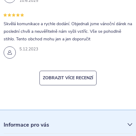
10.6.2025
Skvělá komunikace a rychle dodání. Objednali jsme vánoční dárek na
poslední chvíli a neuvěřitelně nám vyšli vstříc. Vše se pohodlně
stihlo. Tento obchod mohu jen a jen doporučit
5.12.2023
ZOBRAZIT VÍCE RECENZÍ
Z
á
Informace pro vás