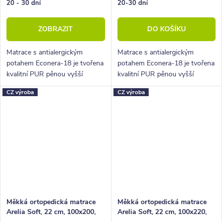
20 - 30 dní
20-30 dní
ZOBRAZIT
DO KOŠÍKU
Matrace s antialergickým
Matrace s antialergickým
potahem Econera-18 je tvořena
potahem Econera-18 je tvořena
kvalitní PUR pěnou vyšší
kvalitní PUR pěnou vyšší
tuhosti. Jednoduchá matrace za
tuhosti. Jednoduchá matrace za
CZ výroba
CZ výroba
super cenu.
super cenu.
Měkká ortopedická matrace
Měkká ortopedická matrace
Arelia Soft, 22 cm, 100x200,
Arelia Soft, 22 cm, 100x220,
130 kg, studená pěna
130 kg, studená pěna