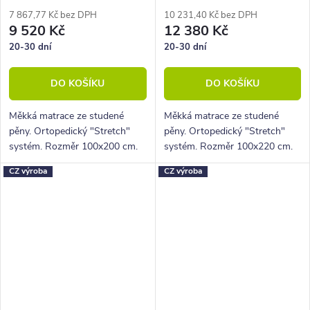
7 867,77 Kč bez DPH
10 231,40 Kč bez DPH
9 520 Kč
12 380 Kč
20-30 dní
20-30 dní
DO KOŠÍKU
DO KOŠÍKU
Měkká matrace ze studené
Měkká matrace ze studené
pěny. Ortopedický "Stretch"
pěny. Ortopedický "Stretch"
systém. Rozměr 100x200 cm.
systém. Rozměr 100x220 cm.
Výška 22 cm, nosnost 130 Kg,
Výška 22 cm, nosnost 130 Kg,
CZ výroba
CZ výroba
5 zón
5 zón