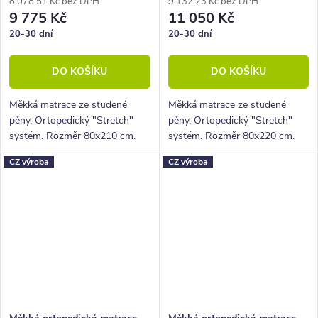
8 078,51 Kč bez DPH
9 132,23 Kč bez DPH
9 775 Kč
11 050 Kč
20-30 dní
20-30 dní
DO KOŠÍKU
DO KOŠÍKU
Měkká matrace ze studené
Měkká matrace ze studené
pěny. Ortopedický "Stretch"
pěny. Ortopedický "Stretch"
systém. Rozměr 80x210 cm.
systém. Rozměr 80x220 cm.
Výška 22 cm, nosnost 130 Kg,
Výška 22 cm, nosnost 130 Kg,
CZ výroba
CZ výroba
5 zón
5 zón