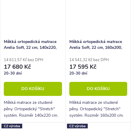
Měkká ortopedická matrace
Měkká ortopedická matrace
Arelia Soft, 22 cm, 140x220,
Arelia Soft, 22 cm, 160x200,
130 kg, studená pěna
130 kg, studená pěna
14 611,57 Kč bez DPH
14 541,32 Kč bez DPH
17 680 Kč
17 595 Kč
20-30 dní
20-30 dní
DO KOŠÍKU
DO KOŠÍKU
Měkká matrace ze studené
Měkká matrace ze studené
pěny. Ortopedický "Stretch"
pěny. Ortopedický "Stretch"
systém. Rozměr 140x220 cm.
systém. Rozměr 160x200 cm.
Výška 22 cm, nosnost 130 Kg,
Výška 22 cm, nosnost 130 Kg,
CZ výroba
CZ výroba
5 zón
5 zón