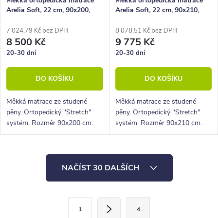
Měkká ortopedická matrace
Měkká ortopedická matrace
Arelia Soft, 22 cm, 90x200,
Arelia Soft, 22 cm, 90x210,
130 kg, studená pěna
130 kg, studená pěna
7 024,79 Kč bez DPH
8 078,51 Kč bez DPH
8 500 Kč
9 775 Kč
20-30 dní
20-30 dní
DO KOŠÍKU
DO KOŠÍKU
Měkká matrace ze studené
Měkká matrace ze studené
pěny. Ortopedický "Stretch"
pěny. Ortopedický "Stretch"
systém. Rozměr 90x200 cm.
systém. Rozměr 90x210 cm.
Výška 22 cm, nosnost 130 Kg,
Výška 22 cm, nosnost 130 Kg,
5 zón
5 zón
O
NAČÍST 30 DALŠÍCH
v
l
S
á
1
4
t