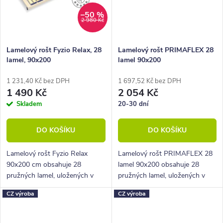
–50 %
2 980 Kč
Lamelový rošt Fyzio Relax, 28
Lamelový rošt PRIMAFLEX 28
lamel, 90x200
lamel 90x200
1 231,40 Kč bez DPH
1 697,52 Kč bez DPH
1 490 Kč
2 054 Kč
Skladem
20-30 dní
DO KOŠÍKU
DO KOŠÍKU
Lamelový rošt Fyzio Relax
Lamelový rošt PRIMAFLEX 28
90x200 cm obsahuje 28
lamel 90x200 obsahuje 28
pružných lamel, uložených v
pružných lamel, uložených v
pevném rámu pomocí
rámu pomocí speciálních
CZ výroba
CZ výroba
speciálních tvarovaných
pryžových pouzder.
pryžových pouzder.