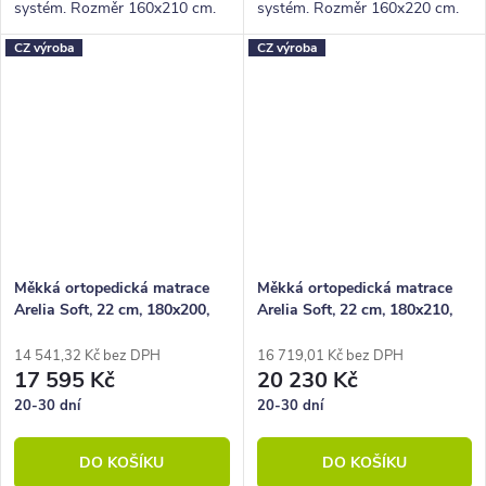
systém. Rozměr 160x210 cm.
systém. Rozměr 160x220 cm.
Výška 22 cm, nosnost 130 Kg,
Výška 22 cm, nosnost 130 Kg,
CZ výroba
CZ výroba
5 zón
5 zón
Měkká ortopedická matrace
Měkká ortopedická matrace
Arelia Soft, 22 cm, 180x200,
Arelia Soft, 22 cm, 180x210,
130 kg, studená pěna
130 kg, studená pěna
14 541,32 Kč bez DPH
16 719,01 Kč bez DPH
17 595 Kč
20 230 Kč
20-30 dní
20-30 dní
DO KOŠÍKU
DO KOŠÍKU