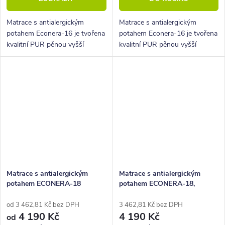
Matrace s antialergickým
Matrace s antialergickým
potahem Econera-16 je tvořena
potahem Econera-16 je tvořena
kvalitní PUR pěnou vyšší
kvalitní PUR pěnou vyšší
tuhosti. Jednoduchá matrace za
tuhosti. Jednoduchá matrace za
super cenu.
super cenu.
Matrace s antialergickým
Matrace s antialergickým
potahem ECONERA-18
potahem ECONERA-18,
80x200 cm
od 3 462,81 Kč bez DPH
3 462,81 Kč bez DPH
4 190 Kč
4 190 Kč
od