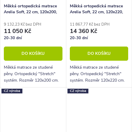
Měkká ortopedická matrace
Měkká ortopedická matrace
Arelia Soft, 22 cm, 120x200,
Arelia Soft, 22 cm, 120x220,
130 kg, studená pěna
130 kg, studená pěna
9 132,23 Kč bez DPH
11 867,77 Kč bez DPH
11 050 Kč
14 360 Kč
20-30 dní
20-30 dní
DO KOŠÍKU
DO KOŠÍKU
Měkká matrace ze studené
Měkká matrace ze studené
pěny. Ortopedický "Stretch"
pěny. Ortopedický "Stretch"
systém. Rozměr 120x200 cm.
systém. Rozměr 120x220 cm.
Výška 22 cm, nosnost 130 Kg,
Výška 22 cm, nosnost 130 Kg,
CZ výroba
CZ výroba
5 zón
5 zón