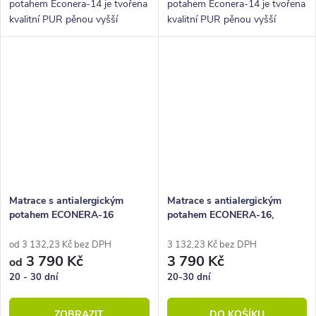
potahem Econera-14 je tvořena
potahem Econera-14 je tvořena
kvalitní PUR pěnou vyšší
kvalitní PUR pěnou vyšší
tuhosti. Jednoduchá matrace za
tuhosti. Jednoduchá matrace za
super cenu.
super cenu.
Matrace s antialergickým
Matrace s antialergickým
potahem ECONERA-16
potahem ECONERA-16,
80x200 cm
od 3 132,23 Kč bez DPH
3 132,23 Kč bez DPH
3 790 Kč
3 790 Kč
od
20 - 30 dní
20-30 dní
ZOBRAZIT
DO KOŠÍKU