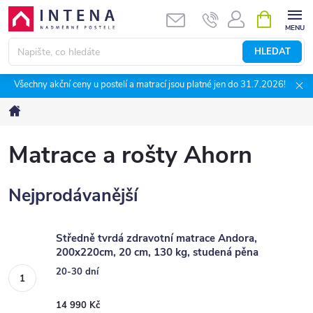
Přejít
NÁKUPNÍ
KOŠÍK
na
obsah
HLEDAT
Všechny akční ceny u postelí a matrací jsou platné jen do 31.7.2026!
Domů
Matrace a rošty Ahorn
Nejprodávanější
Středně tvrdá zdravotní matrace Andora,
200x220cm, 20 cm, 130 kg, studená pěna
20-30 dní
14 990 Kč