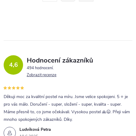
d
r
a
á
c
n
í
k
p
o
r
v
v
á
Hodnocení zákazníků
4,6
n
k
494 hodnocení
í
Zobrazit recenze
y
v
ý
Děkuji moc za kvalitní postel na míru. Jsme velice spokojeni. 5 ⭐ je
p
pro vás málo. Doručení - super, složení - super, kvalita - super.
Máme přesně to, co jsme očekávali. Vysokou postel 🙏😉. Přeji vám
i
mnoho spokojených zákazníků. Díky.
s
Ludvíková Petra
u