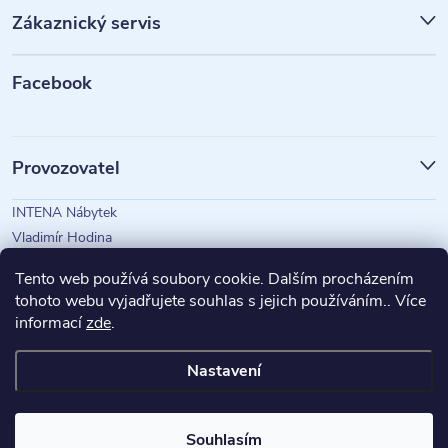
p
Zákaznický servis
a
t
Facebook
í
Provozovatel
INTENA Nábytek
Vladimír Hodina
IČO: 73350583
Tento web používá soubory cookie. Dalším procházením
tohoto webu vyjadřujete souhlas s jejich používáním.. Více
informací
zde
.
Magazín Intena
Nastavení
Copyright 2026
INTENA Nábytek
. Všechna práva vyhrazena.
Souhlasím