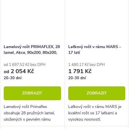
Lamelový rošt PRIMAFLEX, 28
Laťkový rošt v rámu MARS -
lamel, Akce, 90x200, 80x200,
17 latí
100x200, 140x200
od 1 697,52 Kč bez DPH
1 480,17 Kč bez DPH
2 054 Kč
1 791 Kč
od
20-30 dní
20-30 dní
ZOBRAZIT
ZOBRAZIT
Lamelový rošt Primaflex
Laťkový rošt v rámu MARS je
obsahuje 28 pružných lamel,
kvalitní rošt se 17 laťkami a
uložených v pevném rámu
vysokou nosností.
pomocí speciálních pryžových