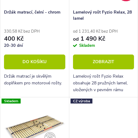
r
p
o
r
Držák matrací, čelní - chrom
Lamelový rošt Fyzio Relax, 28
lamel
d
o
u
d
330,58 Kč bez DPH
od 1 231,40 Kč bez DPH
400 Kč
1 490 Kč
od
k
u
20-30 dní
Skladem
t
k
DO KOŠÍKU
ZOBRAZIT
ů
t
ů
Držák matrací je skvělým
Lamelový rošt Fyzio Relax
doplňkem pro motorové rošty.
obsahuje 28 pružných lamel,
uložených v pevném rámu
pomocí speciálních tvarovaných
Skladem
CZ výroba
pryžových pouzder.