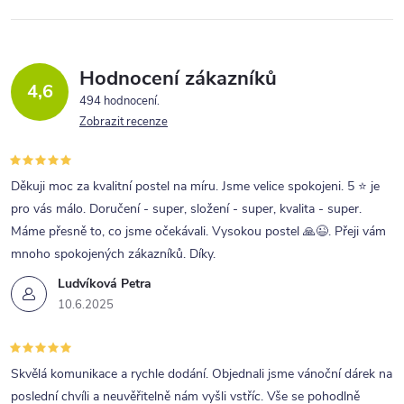
á
d
a
Hodnocení zákazníků
4,6
c
494 hodnocení
Zobrazit recenze
í
p
r
Děkuji moc za kvalitní postel na míru. Jsme velice spokojeni. 5 ⭐ je
pro vás málo. Doručení - super, složení - super, kvalita - super.
v
Máme přesně to, co jsme očekávali. Vysokou postel 🙏😉. Přeji vám
k
mnoho spokojených zákazníků. Díky.
y
Ludvíková Petra
v
10.6.2025
ý
p
Skvělá komunikace a rychle dodání. Objednali jsme vánoční dárek na
i
poslední chvíli a neuvěřitelně nám vyšli vstříc. Vše se pohodlně