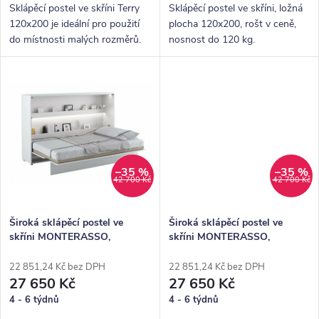
ů
Sklápěcí postel ve skříni Terry
Sklápěcí postel ve skříni, ložná
120x200 je ideální pro použití
plocha 120x200, rošt v ceně,
do místnosti malých rozměrů.
nosnost do 120 kg.
–35 %
–35 %
42 700 Kč
42 700 Kč
Široká sklápěcí postel ve
Široká sklápěcí postel ve
skříni MONTERASSO,
skříni MONTERASSO,
120x200, bílý mat
120x200, dub artisan
22 851,24 Kč bez DPH
22 851,24 Kč bez DPH
27 650 Kč
27 650 Kč
4 - 6 týdnů
4 - 6 týdnů