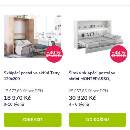
Nejlevnější
z
V
Nejdražší
e
ý
Nejprodávanější
n
p
Abecedně
í
i
p
s
–30 %
–38 %
27 100 Kč
49 600 Kč
r
p
o
r
Sklápěcí postel ve skříni Terry
Široká sklápěcí postel ve
120x200
skříni MONTERASSO,
d
o
120x200, bílá lesk
u
d
15 677,69 Kč bez DPH
25 057,85 Kč bez DPH
18 970 Kč
30 320 Kč
k
u
8-10 týdnů
4 - 6 týdnů
t
k
ZOBRAZIT
DO KOŠÍKU
ů
t