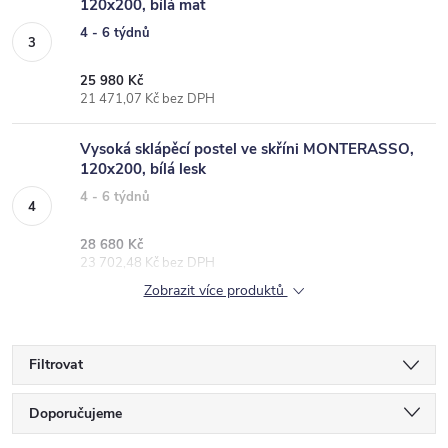
120x200, bílá mat
4 - 6 týdnů
25 980 Kč
21 471,07 Kč bez DPH
Vysoká sklápěcí postel ve skříni MONTERASSO,
120x200, bílá lesk
4 - 6 týdnů
28 680 Kč
23 702,48 Kč bez DPH
Zobrazit více produktů
Filtrovat
Ř
Doporučujeme
a