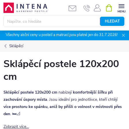
Přejít
NÁKUPNÍ
KOŠÍK
na
obsah
HLEDAT
Všechny akční ceny u postelí a matrací jsou platné jen do 31.7.2026!
Sklápěcí
Sklápěcí postele 120x200
cm
Sklápěcí postele 120x200 cm
nabízejí
komfortnější šířku při
zachování úspory místa
. Jsou ideální pro jednotlivce, kteří chtějí
více prostoru ke spánku, aniž by přišli o volnost v místnosti přes
den
. 🛏️📐
Zobrazit více...