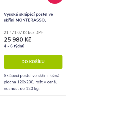
Vysoká sklápěcí postel ve
skříni MONTERASSO,
120x200, šedá
21 471,07 Kč bez DPH
25 980 Kč
4 - 6 týdnů
DO KOŠÍKU
Sklápěcí postel ve skříni, ložná
plocha 120x200, rošt v ceně,
nosnost do 120 kg.
O
v
l