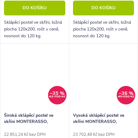
DO KOŠÍKU
DO KOŠÍKU
Sklápěcí postel ve skříni, ložná
Sklápěcí postel ve skříni, ložná
plocha 120x200, rošt v ceně,
plocha 120x200, rošt v ceně,
nosnost do 120 kg.
nosnost do 120 kg.
–35 %
–36 %
42 700 Kč
45 050 Kč
Široká sklápěcí postel ve
Vysoká sklápěcí postel ve
skříni MONTERASSO,
skříni MONTERASSO,
120x200, šedá
120x200, bílá lesk
22 851,24 Kč bez DPH
23 702,48 Kč bez DPH