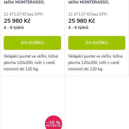
skříni MONTERASSO,
skříni MONTERASSO,
120x200, bílá mat
120x200, dub artisan
21 471,07 Kč bez DPH
21 471,07 Kč bez DPH
25 980 Kč
25 980 Kč
4 - 6 týdnů
4 - 6 týdnů
DO KOŠÍKU
DO KOŠÍKU
Sklápěcí postel ve skříni, ložná
Sklápěcí postel ve skříni, ložná
plocha 120x200, rošt v ceně,
plocha 120x200, rošt v ceně,
nosnost do 120 kg.
nosnost do 120 kg.
–35 %
40 183 Kč