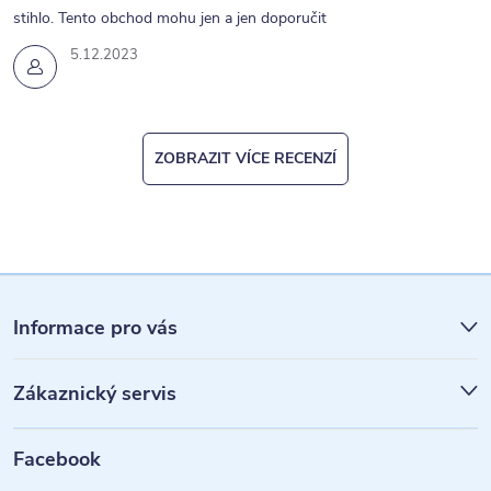
s
stihlo. Tento obchod mohu jen a jen doporučit
u
5.12.2023
ZOBRAZIT VÍCE RECENZÍ
Z
á
Informace pro vás
p
Zákaznický servis
a
t
Facebook