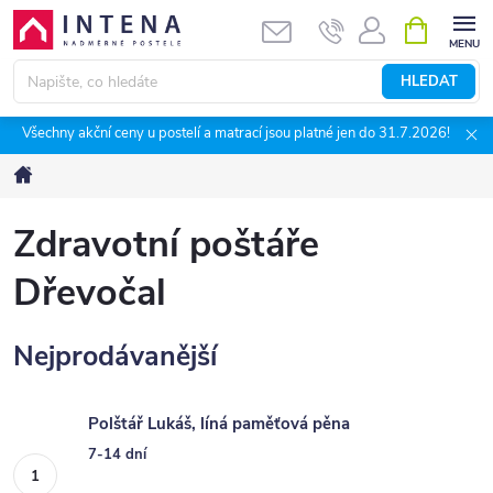
Přejít
NÁKUPNÍ
KOŠÍK
na
obsah
HLEDAT
Všechny akční ceny u postelí a matrací jsou platné jen do 31.7.2026!
Domů
Zdravotní poštáře
Dřevočal
Nejprodávanější
Polštář Lukáš, líná paměťová pěna
7-14 dní