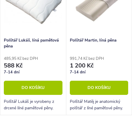
Abecedně
í
i
p
s
r
p
o
r
Polštář Lukáš, líná paměťová
Polštář Martin, líná pěna
pěna
d
o
u
d
485,95 Kč bez DPH
991,74 Kč bez DPH
588 Kč
1 200 Kč
k
u
7-14 dní
7-14 dní
t
k
DO KOŠÍKU
DO KOŠÍKU
ů
t
ů
Polštář Lukáš je vyrobeny z
Polštář Matěj je anatomický
drcené líné paměťové pěny.
polštář z líné paměťové pěny.
O