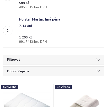
588 Kč
485,95 Kč bez DPH
Polštář Martin, líná pěna
7-14 dní
1 200 Kč
991,74 Kč bez DPH
Filtrovat
Ř
Doporučujeme
a
Nejlevnější
z
V
CZ výroba
CZ výroba
Nejdražší
e
ý
Nejprodávanější
n
p