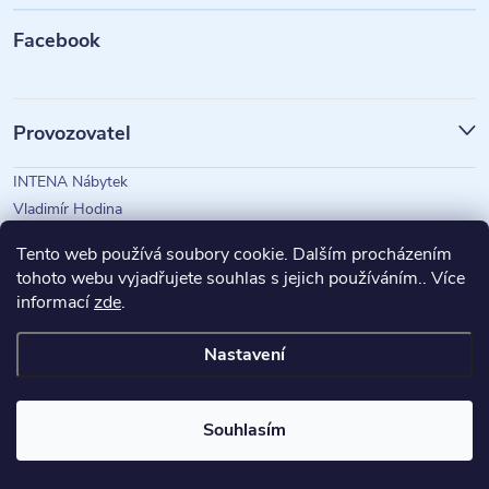
t
Facebook
í
Provozovatel
INTENA Nábytek
Vladimír Hodina
IČO: 73350583
Tento web používá soubory cookie. Dalším procházením
tohoto webu vyjadřujete souhlas s jejich používáním.. Více
informací
zde
.
Magazín Intena
Nastavení
Copyright 2026
INTENA Nábytek
. Všechna práva vyhrazena.
Souhlasím
Vytvořil Shoptet