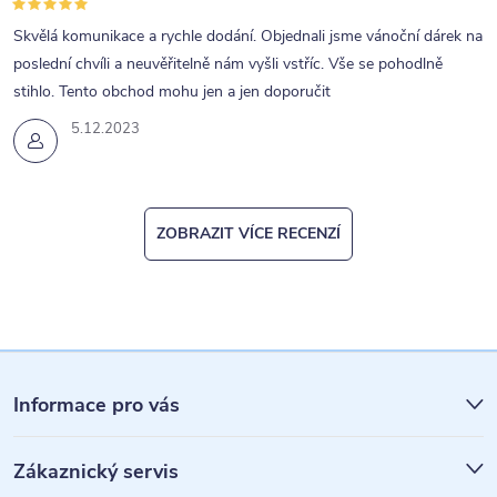
p
Skvělá komunikace a rychle dodání. Objednali jsme vánoční dárek na
i
poslední chvíli a neuvěřitelně nám vyšli vstříc. Vše se pohodlně
s
stihlo. Tento obchod mohu jen a jen doporučit
u
5.12.2023
ZOBRAZIT VÍCE RECENZÍ
Z
á
Informace pro vás
p
Zákaznický servis
a