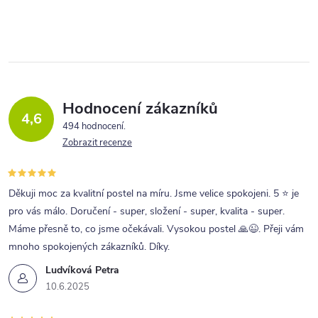
v
l
á
d
a
Hodnocení zákazníků
4,6
c
494 hodnocení
Zobrazit recenze
í
p
r
Děkuji moc za kvalitní postel na míru. Jsme velice spokojeni. 5 ⭐ je
pro vás málo. Doručení - super, složení - super, kvalita - super.
v
Máme přesně to, co jsme očekávali. Vysokou postel 🙏😉. Přeji vám
k
mnoho spokojených zákazníků. Díky.
y
Ludvíková Petra
v
10.6.2025
ý