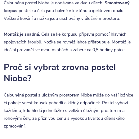
Čalouněná postel Niobe je dodávána ve dvou dílech.
Smontovaný
korpus
postele a čela jsou balené v kartónu a igelitovém obalu.
Veškeré kování a nožka jsou uschovány v úložném prostoru.
Montáž je snadná
. Čela se ke korpusu připevní pomocí hlavních
spojovacích šroubů. Nožka se rovněž lehce přišroubuje. Montáž je
ideální provádět ve dvou osobách a zabere ca 0,5 hodiny práce.
Proč si vybrat zrovna postel
Niobe?
Čalouněná postel s úložným prostorem Niobe
může do vaší ložnice
či pokoje vnést kousek pohodlí a klidný odpočinek. Postel vyhoví
každému, kdo hledá jednolůžko s velkým úložným prostorem a
rohovými čely, za příznivou cenu s vysokou kvalitou dílenského
zpracování.