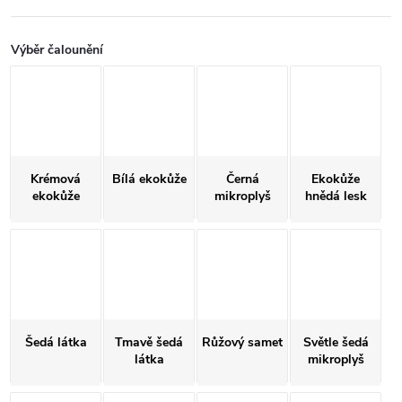
Výběr čalounění
Krémová
Bílá ekokůže
Černá
Ekokůže
ekokůže
mikroplyš
hnědá lesk
Šedá látka
Tmavě šedá
Růžový samet
Světle šedá
látka
mikroplyš