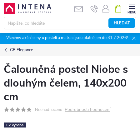
Přejít
NÁKUPNÍ
KOŠÍK
na
obsah
HLEDAT
Všechny akční ceny u postelí a matrací jsou platné jen do 31.7.2026!
GB Elegance
Čalouněná postel Niobe s
dlouhým čelem, 140x200
cm
Podrobnosti hodnocení
Neohodnoceno
CZ výroba