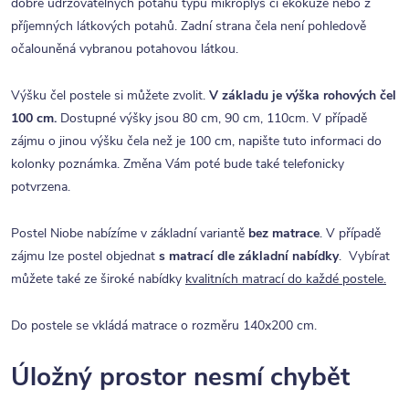
dobře udržovatelných potahů typu mikroplyš či ekokůže nebo z
příjemných látkových potahů. Zadní strana čela není pohledově
očalouněná vybranou potahovou látkou.
Výšku čel postele si můžete zvolit.
V základu je výška rohových čel
100 cm.
Dostupné výšky jsou 80 cm, 90 cm, 110cm. V případě
zájmu o jinou výšku čela než je 100 cm, napište tuto informaci do
kolonky poznámka. Změna Vám poté bude také telefonicky
potvrzena.
Postel Niobe nabízíme v základní variantě
bez matrace
. V případě
zájmu lze postel objednat
s matrací dle základní nabídky
. Vybírat
můžete také ze široké nabídky
kvalitních matrací do každé postele.
Do postele se vkládá matrace o rozměru 140x200 cm.
Úložný prostor nesmí chybět