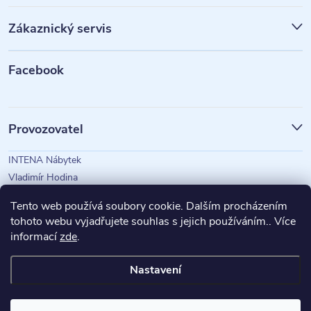
p
Zákaznický servis
a
t
Facebook
í
Provozovatel
INTENA Nábytek
Vladimír Hodina
IČO: 73350583
Tento web používá soubory cookie. Dalším procházením
tohoto webu vyjadřujete souhlas s jejich používáním.. Více
informací
zde
.
Magazín Intena
Nastavení
Copyright 2026
INTENA Nábytek
. Všechna práva vyhrazena.