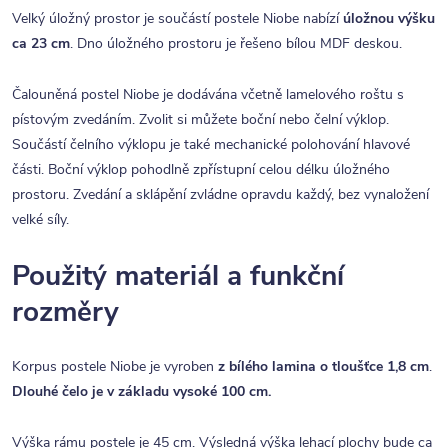
Velký úložný prostor je součástí postele Niobe nabízí
úložnou výšku
ca 23 cm
. Dno úložného prostoru je řešeno bílou MDF deskou.
Čalouněná postel Niobe je dodávána včetně lamelového roštu s
pístovým zvedáním. Zvolit si můžete boční nebo čelní výklop.
Součástí čelního výklopu je také mechanické polohování hlavové
části. Boční výklop pohodlně zpřístupní celou délku úložného
prostoru. Zvedání a sklápění zvládne opravdu každý, bez vynaložení
velké síly.
Použitý materiál a funkční
rozměry
Korpus postele Niobe je vyroben
z bílého lamina o tloušťce 1,8 cm
.
Dlouhé čelo je v základu vysoké 100 cm.
Výška rámu postele je 45 cm. Výsledná výška lehací plochy bude ca