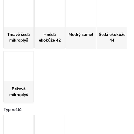
Tmavě šedá
Hnědá
Modrý samet
Šedá ekokůže
mikroplyš
ekokůže 42
44
Béžová
mikroplyš
Typ roštů