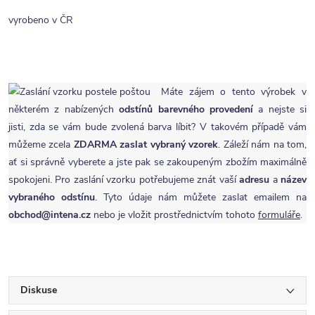
vyrobeno v ČR
Máte zájem o tento výrobek v
některém z nabízených
odstínů barevného provedení
a nejste si
jisti, zda se vám bude zvolená barva líbit? V takovém případě vám
můžeme zcela
ZDARMA
zaslat vybraný vzorek
. Záleží nám na tom,
ať si správně vyberete a jste pak se zakoupeným zbožím maximálně
spokojeni. Pro zaslání vzorku potřebujeme znát vaší
adresu
a
název
vybraného odstínu
. Tyto údaje nám můžete zaslat emailem na
obchod@intena.cz
nebo je vložit prostřednictvím tohoto
formuláře
.
Diskuse