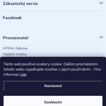
Zákaznický servis
a
t
Facebook
í
Provozovatel
INTENA Nábytek
Vladimír Hodina
IČO: 73350583
Tento web používá soubory cookie. Dalším procházením
tohoto webu vyjadřujete souhlas s jejich používáním.. Více
informací
zde
.
Magazín Intena
Nastavení
Copyright 2026
INTENA Nábytek
. Všechna práva vyhrazena.
Souhlasím
Vytvořil Shoptet