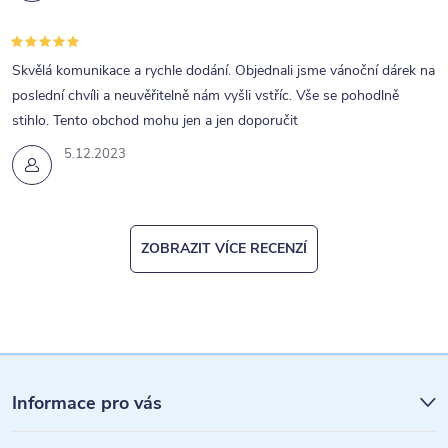
Skvělá komunikace a rychle dodání. Objednali jsme vánoční dárek na
poslední chvíli a neuvěřitelně nám vyšli vstříc. Vše se pohodlně
stihlo. Tento obchod mohu jen a jen doporučit
5.12.2023
ZOBRAZIT VÍCE RECENZÍ
Z
á
Informace pro vás
p