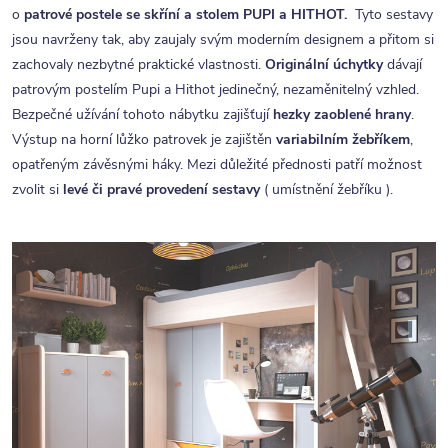
o
patrové postele se skříní a stolem PUPI a HITHOT.
Tyto sestavy
jsou navrženy tak, aby zaujaly svým moderním designem a přitom si
zachovaly nezbytné praktické vlastnosti.
Originální
úchytky
dávají
patrovým postelím Pupi a Hithot jedinečný, nezaměnitelný vzhled.
Bezpečné užívání tohoto nábytku zajišťují
hezky
zaoblené hrany
.
Výstup na horní lůžko patrovek je zajištěn
variabilním žebříkem
,
opatřeným závěsnými háky. Mezi důležité přednosti patří možnost
zvolit si
levé či pravé provedení sestavy
( umístnění žebříku ).