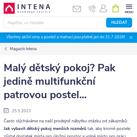
Přejít
NÁKUPNÍ
KOŠÍK
na
obsah
HLEDAT
Všechny akční ceny u postelí a matrací jsou platné jen do 31.7.2026!
Magazín Intena
Malý dětský pokoj? Pak
jedině multifunkční
patrovou postel...
25.5.2023
Často slýcháváme na naší prodejně nábytku otázku od zákazníků:
Jak vybavit dětský pokoj menších rozměrů
tak, aby kromě postele
zůstal dostatek místa pro úložný prostor a volné místo pro práci.