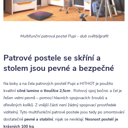
Multifunční patrová postel Pupi - dub světlý/grafit
Patrové postele se skříní a
stolem jsou pevné a bezpečné
Na boky a na čela patrových postelí Pupi a HITHOT je použito
kvalitní
silné lamino o tloušťce 2,5cm
. Rohový spoj bočnic a čel je
řešen velmi pevně – pomocí hlavních spojovacích šroubů a
dřevěných kolíků. Z vnější části není žádný spojovací prostředek
viditelný. Tyto multifunkční patrové postele jsou tedy po smontování
dostatečně
pevné a stabilní
, nijak se neviklají.
Nosnost postelí je
krásných 100 kg
.