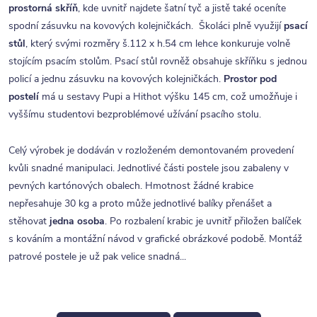
prostorná skříň
, kde uvnitř najdete šatní tyč a jistě také oceníte
spodní zásuvku na kovových kolejničkách. Školáci plně využijí
psací
st
ů
l
, který svými rozměry š.112 x h.54 cm lehce konkuruje volně
stojícím psacím stolům. Psací stůl rovněž obsahuje skříňku s jednou
policí a jednu zásuvku na kovových kolejničkách.
Prostor pod
postelí
má u sestavy Pupi a Hithot výšku 145 cm, což umožňuje i
vyššímu studentovi bezproblémové užívání psacího stolu.
Celý výrobek je dodáván v rozloženém demontovaném provedení
kvůli snadné manipulaci. Jednotlivé části postele jsou zabaleny v
pevných kartónových obalech. Hmotnost žádné krabice
nepřesahuje 30 kg a proto může jednotlivé balíky přenášet a
stěhovat
jedna osoba
. Po rozbalení krabic je uvnitř přiložen balíček
s kováním a montážní návod v grafické obrázkové podobě. Montáž
patrové postele je už pak velice snadná...