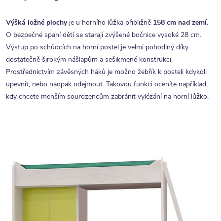
Výšká ložné plochy
je u horního lůžka přibližně
158 cm nad zemí
.
O bezpečné spaní dětí se starají zvýšené bočnice vysoké 28 cm.
Výstup po schůdcích na horní postel je velmi pohodlný díky
dostatečně širokým nášlapům a sešikmené konstrukci.
Prostřednictvím závěsných háků je možno žebřík k posteli kdykoli
upevnit, nebo naopak odejmout. Takovou funkci oceníte například,
kdy chcete menším sourozencům zabránit vylézání na horní lůžko.