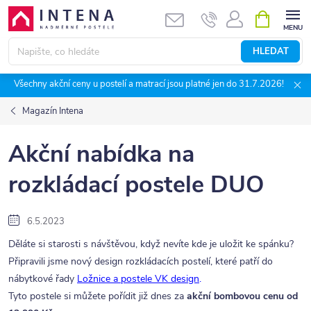
Přejít
NÁKUPNÍ
KOŠÍK
na
obsah
HLEDAT
Všechny akční ceny u postelí a matrací jsou platné jen do 31.7.2026!
Magazín Intena
Akční nabídka na
rozkládací postele DUO
6.5.2023
Děláte si starosti s návštěvou, když nevíte kde je uložit ke spánku?
Připravili jsme nový design rozkládacích postelí, které patří do
nábytkové řady
Ložnice a postele VK design
.
Tyto postele si můžete pořídit již dnes za
akční bombovou cenu od