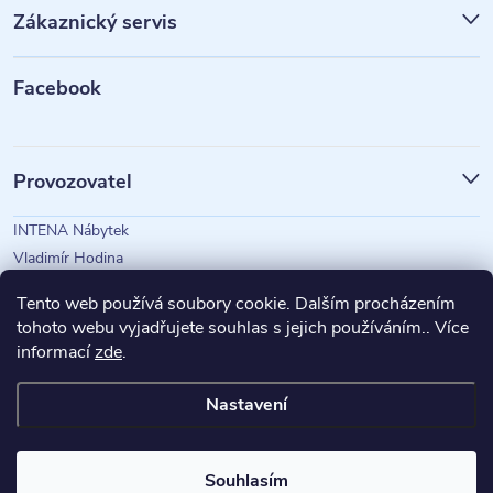
p
Zákaznický servis
a
t
Facebook
í
Provozovatel
INTENA Nábytek
Vladimír Hodina
IČO: 73350583
Tento web používá soubory cookie. Dalším procházením
tohoto webu vyjadřujete souhlas s jejich používáním.. Více
informací
zde
.
Magazín Intena
Nastavení
Copyright 2026
INTENA Nábytek
. Všechna práva vyhrazena.
Souhlasím