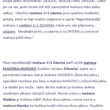
koupit jednu dvoumatraci 140x200, 160x200 nebo 180x200. Záleží
jen na vás, jestli chcete mít dvě samostatné matrace nebo jednu
velkou. Všechny
matrace 1+1 zdarma
jsou opatřeny kvalitními
potahy, které se dají snadno odepnout a vyprat. Nejprodávanější
matrace z
oddělení 1+1 ZDARMA
máme pro vás připraveny
skladem
. Neváhejte proto, a vyberte si na INTENA.cz své nové
matrace ještě dnes !
Mezi nejoblíbenější
matrace 1+1 Zdarma
patří určitě
matrace
MADEIRA+MAROKO
českého výrobce
Dřevočal
. Jedná se o
partnerské matrace, kde je matrace MADEIRA (žlutá líná pěna )
speciálně navržena pro ženy a matrace MAROKO ( růžová líná pěna
) je ideální pro muže. Jádro těchto matrací je tvořeno dvěma
studenými pěnami různých tuhostí. Nosná vrstva u
matrace
Madeira
je tvořena měkčí žlutou línou pěnou, nosná vrstva u
matrace Maroko
he tvořena tvrdší růžovou línou pěnou. Použitím