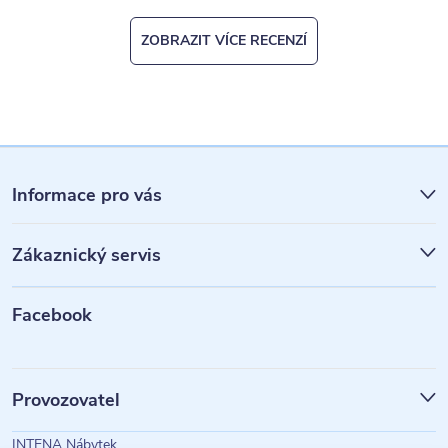
ZOBRAZIT VÍCE RECENZÍ
Z
á
Informace pro vás
p
Zákaznický servis
a
t
Facebook
í
Provozovatel
INTENA Nábytek