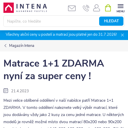
Přejít
NÁKUPNÍ
KOŠÍK
na
obsah
HLEDAT
Všechny akční ceny u postelí a matrací jsou platné jen do 31.7.2026!
Magazín Intena
Matrace 1+1 ZDARMA
nyní za super ceny !
21.4.2023
Mezi velice oblíbené oddělení v naší nabídce patří Matrace 1+1
ZDARMA. V tomto oddělení naleznete velký výběr matrací, které
jsou dodávány vždy jako 2 kusy za cenu jedné matrace. U některých
modelů je rovněž možné místo dvou matrací 80x200 nebo 90x200