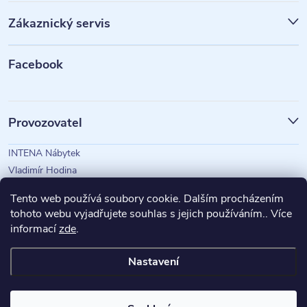
p
Zákaznický servis
a
t
Facebook
í
Provozovatel
INTENA Nábytek
Vladimír Hodina
IČO: 73350583
Tento web používá soubory cookie. Dalším procházením
tohoto webu vyjadřujete souhlas s jejich používáním.. Více
informací
zde
.
Magazín Intena
Nastavení
Copyright 2026
INTENA Nábytek
. Všechna práva vyhrazena.