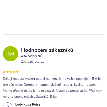
Tento model je součástí kolekce
českého výrobce NewDesign.
O
v
l
á
d
a
Hodnocení zákazníků
4,6
c
494 hodnocení
Zobrazit recenze
í
p
r
Děkuji moc za kvalitní postel na míru. Jsme velice spokojeni. 5 ⭐ je
pro vás málo. Doručení - super, složení - super, kvalita - super.
v
Máme přesně to, co jsme očekávali. Vysokou postel 🙏😉. Přeji vám
k
mnoho spokojených zákazníků. Díky.
y
Ludvíková Petra