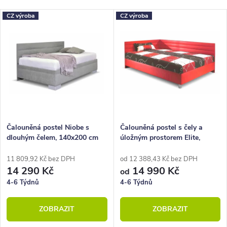
Nejlevnější
z
V
CZ výroba
CZ výroba
Nejdražší
e
ý
Nejprodávanější
n
p
Abecedně
í
i
p
s
r
p
o
r
Čalouněná postel Niobe s
Čalouněná postel s čely a
dlouhým čelem, 140x200 cm
úložným prostorem Elite,
d
o
140x200 cm
u
d
11 809,92 Kč bez DPH
od 12 388,43 Kč bez DPH
14 290 Kč
14 990 Kč
od
k
u
4-6 Týdnů
4-6 Týdnů
t
k
ZOBRAZIT
ZOBRAZIT
ů
t