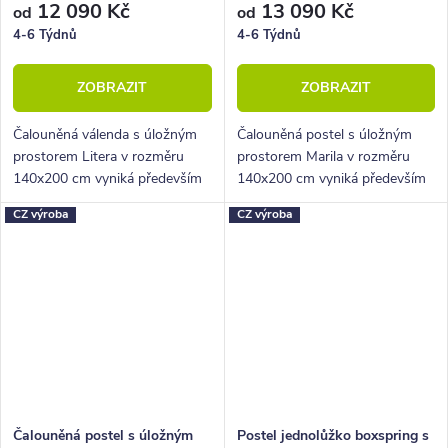
12 090 Kč
13 090 Kč
od
od
4-6 Týdnů
4-6 Týdnů
ZOBRAZIT
ZOBRAZIT
Čalouněná válenda s úložným
Čalouněná postel s úložným
prostorem Litera v rozměru
prostorem Marila v rozměru
140x200 cm vyniká především
140x200 cm vyniká především
objemným úložným prostorem,
krásným hlavovým čelem,
CZ výroba
CZ výroba
velkým výběrem potahových
objemným úložným prostorem i
látek i příznivou cenou.
příznivou cenou.
Čalouněná postel s úložným
Postel jednolůžko boxspring s