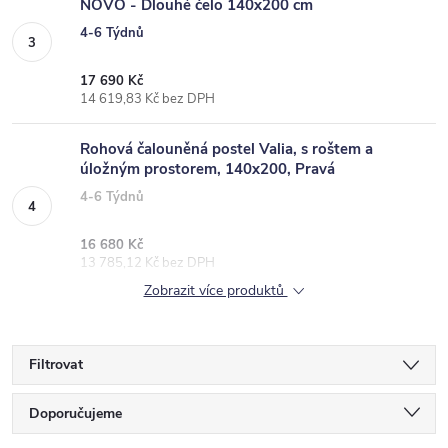
NOVO - Dlouhé čelo 140x200 cm
4-6 Týdnů
17 690 Kč
14 619,83 Kč bez DPH
Rohová čalouněná postel Valia, s roštem a
úložným prostorem, 140x200, Pravá
4-6 Týdnů
16 680 Kč
13 785,12 Kč bez DPH
Zobrazit více produktů
Filtrovat
Ř
Doporučujeme
a