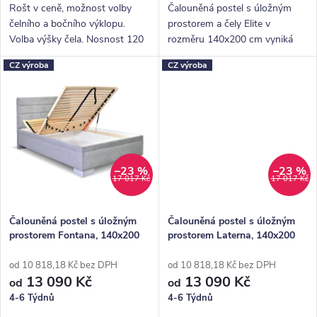
ů
Rošt v ceně, možnost volby
Čalouněná postel s úložným
čelního a bočního výklopu.
prostorem a čely Elite v
Volba výšky čela. Nosnost 120
rozměru 140x200 cm vyniká
Kg.
především velkou ložnou
CZ výroba
CZ výroba
plochou. Předností je také
pestrý výběr potahových látek.
–23 %
–23 %
17 017 Kč
17 017 Kč
Čalouněná postel s úložným
Čalouněná postel s úložným
prostorem Fontana, 140x200
prostorem Laterna, 140x200
cm
cm
od 10 818,18 Kč bez DPH
od 10 818,18 Kč bez DPH
13 090 Kč
13 090 Kč
od
od
4-6 Týdnů
4-6 Týdnů