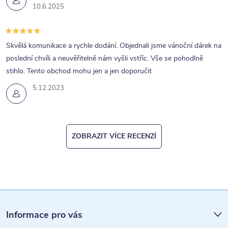
v
10.6.2025
ý
p
Skvělá komunikace a rychle dodání. Objednali jsme vánoční dárek na
i
poslední chvíli a neuvěřitelně nám vyšli vstříc. Vše se pohodlně
s
stihlo. Tento obchod mohu jen a jen doporučit
u
5.12.2023
ZOBRAZIT VÍCE RECENZÍ
Z
á
Informace pro vás