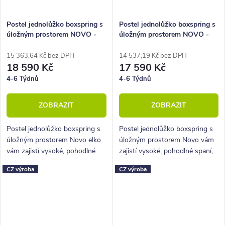
Postel jednolůžko boxspring s
Postel jednolůžko boxspring s
úložným prostorem NOVO -
úložným prostorem NOVO -
Elko 140x200 cm
Hlavové čelo 140x200 cm
15 363,64 Kč bez DPH
14 537,19 Kč bez DPH
18 590 Kč
17 590 Kč
4-6 Týdnů
4-6 Týdnů
ZOBRAZIT
ZOBRAZIT
Postel jednolůžko boxspring s
Postel jednolůžko boxspring s
úložným prostorem Novo elko
úložným prostorem Novo vám
vám zajistí vysoké, pohodlné
zajistí vysoké, pohodlné spaní,
spaní, úložný prostor i krásný
úložný prostor i krásný
CZ výroba
CZ výroba
designový prvek do vaší
designový prvek do vaší
ložnice.
ložnice.