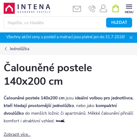
Přejít
NÁKUPNÍ
KOŠÍK
na
obsah
HLEDAT
Všechny akční ceny u postelí a matrací jsou platné jen do 31.7.2026!
Jednolůžka
Čalouněné postele
140x200 cm
Čalouněné postele 140x200 cm
jsou
ideální volbou pro jednotlivce,
kteří hledají prostornější jednolůžko
, nebo jako
kompaktní
dvoulůžko
do menších ložnic či apartmánů. Měkké čalounění přináší
komfort i atraktivní vzhled. 🛏️🛋️
Zobrazit více...