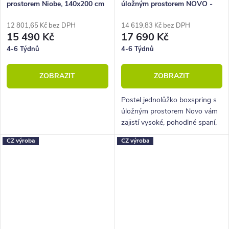
prostorem Niobe, 140x200 cm
úložným prostorem NOVO -
Dlouhé čelo 140x200 cm
12 801,65 Kč bez DPH
14 619,83 Kč bez DPH
15 490 Kč
17 690 Kč
4-6 Týdnů
4-6 Týdnů
ZOBRAZIT
ZOBRAZIT
Postel jednolůžko boxspring s
úložným prostorem Novo vám
zajistí vysoké, pohodlné spaní,
úložný prostor i krásný
CZ výroba
CZ výroba
designový prvek do vaší
ložnice.