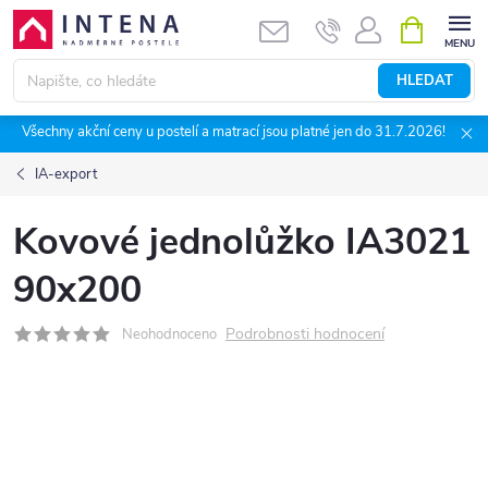
Přejít
NÁKUPNÍ
KOŠÍK
na
obsah
HLEDAT
Všechny akční ceny u postelí a matrací jsou platné jen do 31.7.2026!
IA-export
Kovové jednolůžko IA3021
90x200
Podrobnosti hodnocení
Neohodnoceno