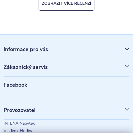
ZOBRAZIT VÍCE RECENZÍ
Z
á
Informace pro vás
p
Zákaznický servis
a
t
Facebook
í
Provozovatel
INTENA Nábytek
Vladimír Hodina