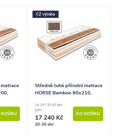
CZ výroba
í matrace
Středně tuhá přírodní matrace
00,
HORSE Bamboo 80x210,
150Kg
koňské žíně, 26cm, 150Kg
14 247,93 Kč bez
DPH
 KOŠÍKU
DO KOŠÍKU
17 240 Kč
20-30 dní