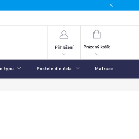
NÁKUPNÍ
KOŠÍK
Prázdný košík
Přihlášení
le typu
Postele dle čela
Matrace
R