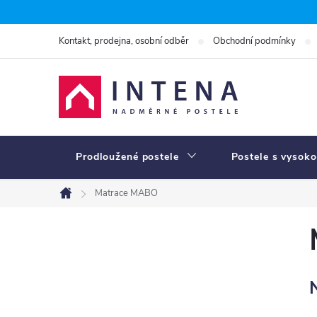
Přejít
na
Kontakt, prodejna, osobní odběr
Obchodní podmínky
obsah
Prodloužené postele
Postele s vysoko
Matrace MABO
Domů
P
o
s
t