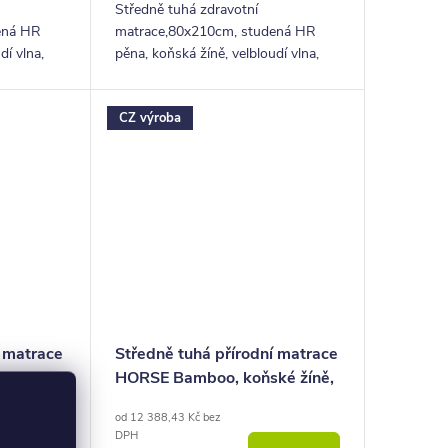
Středně tuhá zdravotní
ená HR
matrace,80x210cm, studená HR
dí vlna,
pěna, koňská žíně, velbloudí vlna,
ška 26 cm,
latex + potah bamboo, výška 26 cm,
let
nosnost 150 kg, záruka 5 let
CZ výroba
í matrace
Středně tuhá přírodní matrace
10,
HORSE Bamboo, koňské žíně,
150Kg
26cm, 150Kg
od 12 388,43 Kč bez
DPH
 KOŠÍKU