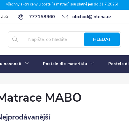
Všechny akční ceny u postelí a matrací jsou platné jen do 31.7.2026!
777158960
obchod@intena.cz
Způsoby a ceny dopravy
7 důvodů, proč nakupit u Intena nábytek
HLEDAT
u nosností
Postele dle materiálu
Postele d
Matrace MABO
Nejprodávanější