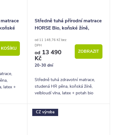
í matrace
Středně tuhá přírodní matrace
koňské
HORSE Bio, koňské žíně,
22cm, 150Kg
od 11 148,76 Kč bez
DPH
 KOŠÍKU
13 490
ZOBRAZIT
od
Kč
20-30 dní
atrace,
Středně tuhá zdravotní matrace,
ěna,
studená HR pěna, koňská žíně,
, latex +
velbloudí vlna, latex + potah bio
2 cm,
bavlna, výška 22 cm, nosnost 150
let
kg, záruka 5 let
CZ výroba