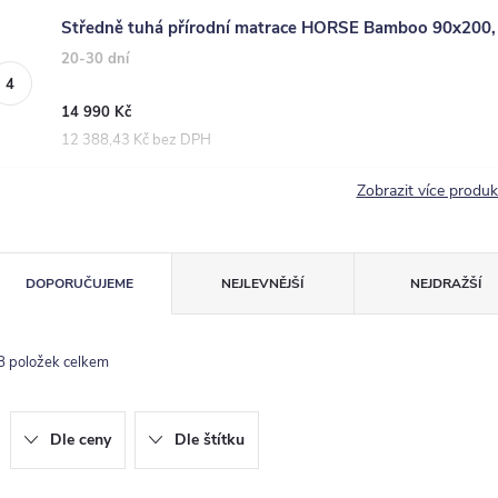
Středně tuhá přírodní matrace HORSE Bamboo 90x200, 
20-30 dní
14 990 Kč
12 388,43 Kč bez DPH
Zobrazit více produ
Ř
DOPORUČUJEME
NEJLEVNĚJŠÍ
NEJDRAŽŠÍ
a
z
8
položek celkem
e
n
Dle ceny
Dle štítku