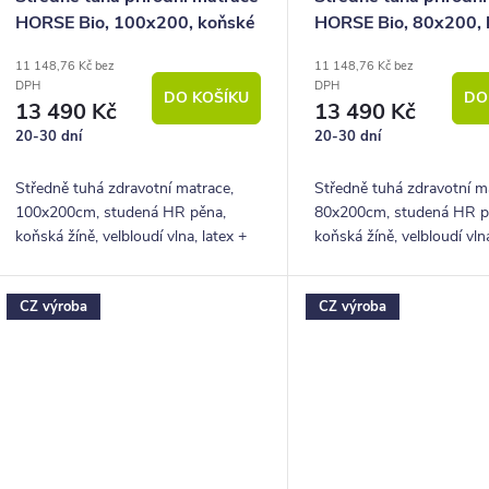
HORSE Bio, 100x200, koňské
HORSE Bio, 80x200, 
žíně, 22cm, 150Kg
žíně, 22cm, 150Kg
11 148,76 Kč bez
11 148,76 Kč bez
DPH
DPH
DO KOŠÍKU
DO
13 490 Kč
13 490 Kč
20-30 dní
20-30 dní
Středně tuhá zdravotní matrace,
Středně tuhá zdravotní m
100x200cm, studená HR pěna,
80x200cm, studená HR p
koňská žíně, velbloudí vlna, latex +
koňská žíně, velbloudí vlna
potah bio bavlna, výška 22 cm,
potah bio bavlna, výška 2
nosnost 150 kg, záruka 5 let
nosnost 150 kg, záruka 5 
CZ výroba
CZ výroba