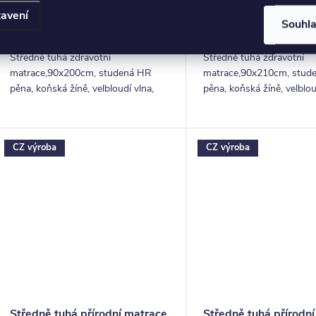
14 990 Kč
17 240 Kč
avení
Souhl
20-30 dní
20-30 dní
Středně tuhá zdravotní
Středně tuhá zdravotní
matrace,90x200cm, studená HR
matrace,90x210cm, stud
pěna, koňská žíně, velbloudí vlna,
pěna, koňská žíně, velblou
latex + potah bamboo, výška 26 cm,
latex + potah bamboo, vý
nosnost 150 kg, záruka 5 let
nosnost 150 kg, záruka 5 
CZ výroba
CZ výroba
Středně tuhá přírodní matrace
Středně tuhá přírodn