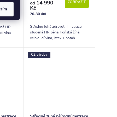
14 990
ZOBRAZIT
od
Kč
asím
20-30 dní
Středně tuhá zdravotní matrace,
ená HR
studená HR pěna, koňská žíně,
dí vlna,
velbloudí vlna, latex + potah
ška 26 cm,
bamboo, výška 26 cm, nosnost 150
let
kg, záruka 5 let
CZ výroba
í matrace
Středně tuhá přírodní matrace