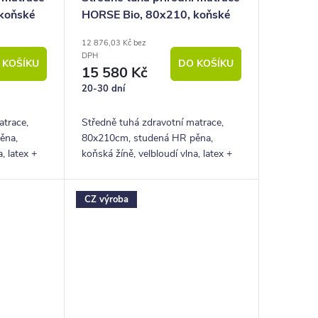
koňské
HORSE Bio, 80x210, koňské
žíně, 22cm, 150Kg
12 876,03 Kč bez
DPH
 KOŠÍKU
DO KOŠÍKU
15 580 Kč
20-30 dní
atrace,
Středně tuhá zdravotní matrace,
ěna,
80x210cm, studená HR pěna,
, latex +
koňská žíně, velbloudí vlna, latex +
2 cm,
potah bio bavlna, výška 22 cm,
let
nosnost 150 kg, záruka 5 let
CZ výroba