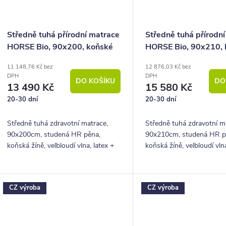
Středně tuhá přírodní matrace
Středně tuhá přírodn
HORSE Bio, 90x200, koňské
HORSE Bio, 90x210, 
žíně, 22cm, 150Kg
žíně, 22cm, 150Kg
11 148,76 Kč bez
12 876,03 Kč bez
DPH
DPH
DO KOŠÍKU
DO
13 490 Kč
15 580 Kč
20-30 dní
20-30 dní
Středně tuhá zdravotní matrace,
Středně tuhá zdravotní m
90x200cm, studená HR pěna,
90x210cm, studená HR p
koňská žíně, velbloudí vlna, latex +
koňská žíně, velbloudí vlna
potah bio bavlna, výška 22 cm,
potah bio bavlna, výška 2
nosnost 150 kg, záruka 5 let
nosnost 150 kg, záruka 5 
CZ výroba
CZ výroba