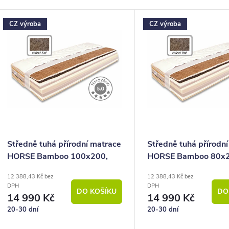
p
V
CZ výroba
CZ výroba
ý
o
p
d
u
s
k
p
ů
o
Středně tuhá přírodní matrace
Středně tuhá přírodn
HORSE Bamboo 100x200,
HORSE Bamboo 80x2
d
koňské žíně, 26cm, 150Kg
koňské žíně, 26cm, 
12 388,43 Kč bez
12 388,43 Kč bez
u
DPH
DPH
DO KOŠÍKU
DO
14 990 Kč
14 990 Kč
k
20-30 dní
20-30 dní