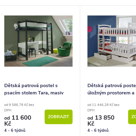
p
V
ý
o
p
d
u
s
k
p
ů
o
Dětská patrová postel s
Dětská patrová poste
psacím stolem Tara, masiv
úložným prostorem a
d
borovice
zábranou DOMI, masi
od 9 586,78 Kč bez
od 11 446,28 Kč bez
u
borovice
DPH
DPH
11 600
13 850
ZOBRAZIT
Z
k
od
od
Kč
Kč
4 - 6 týdnů
4 - 6 týdnů