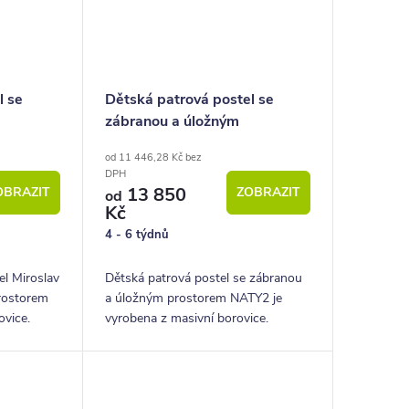
l se
Dětská patrová postel se
zábranou a úložným
masiv
prostorem NATY2, masiv
od 11 446,28 Kč bez
borovice
DPH
13 850
OBRAZIT
ZOBRAZIT
od
Kč
4 - 6 týdnů
l Miroslav
Dětská patrová postel se zábranou
rostorem
a úložným prostorem NATY2 je
ovice.
vyrobena z masivní borovice.
í a