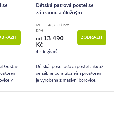
l se
Dětská patrová postel se
zábranou a úložným
siv
prostorem Jakub II., masiv
od 11 148,76 Kč bez
borovice
DPH
13 490
OBRAZIT
ZOBRAZIT
od
Kč
4 - 6 týdnů
el Gustav
Dětská poschoďová postel Jakub2
rostorem
se zábranou a úložným prostorem
ovice v
je vyrobena z masivní borovice.
na včetně