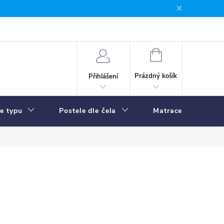
NÁKUPNÍ
KOŠÍK
Prázdný košík
Přihlášení
le typu
Postele dle čela
Matrace
R