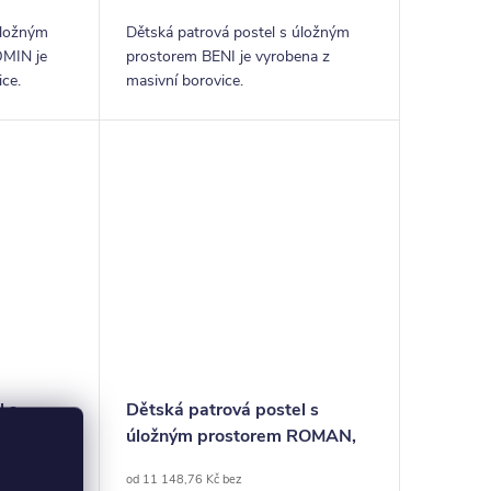
úložným
Dětská patrová postel s úložným
OMIN je
prostorem BENI je vyrobena z
ice.
masivní borovice.
l s
Dětská patrová postel s
akub,
úložným prostorem ROMAN,
masiv borovice
od 11 148,76 Kč bez