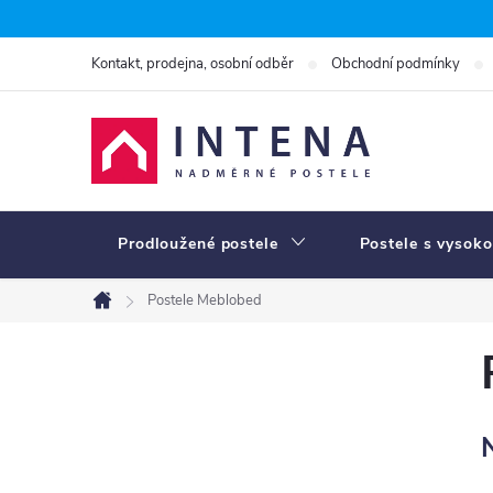
Přejít
na
Kontakt, prodejna, osobní odběr
Obchodní podmínky
obsah
Prodloužené postele
Postele s vysoko
Postele Meblobed
Domů
P
o
s
t