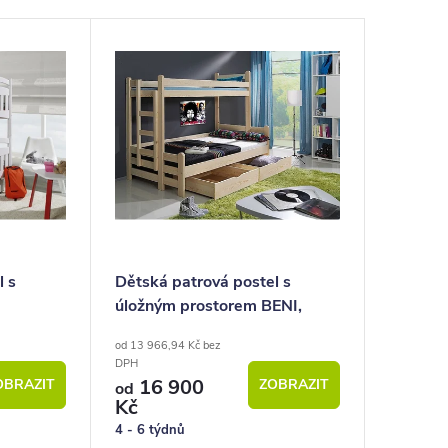
l s
Dětská patrová postel s
úložným prostorem BENI,
v
masiv borovice
od 13 966,94 Kč bez
DPH
16 900
OBRAZIT
ZOBRAZIT
od
Kč
4 - 6 týdnů