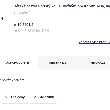
Dětská postel s přistýlkou a úložným prostorem Tesa, m
4 - 6 týdnů
10 220 Kč
od
od 8 446,28 Kč bez DPH
Zobrazit více produ
Ř
DOPORUČUJEME
NEJLEVNĚJŠÍ
NEJDRAŽŠÍ
a
z
7
položek celkem
e
n
Dle ceny
Dle štítku