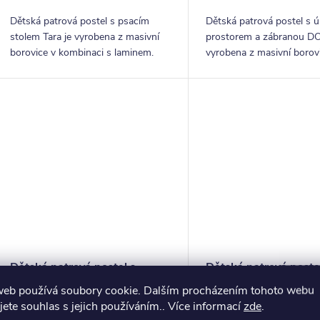
ů
Dětská patrová postel s psacím
Dětská patrová postel s 
stolem Tara je vyrobena z masivní
prostorem a zábranou D
borovice v kombinaci s laminem.
vyrobena z masivní borov
Cena včetně roštu a matrace.
Dětská patrová postel s
Dětská patrová poste
úložným prostorem Henry,
úložným prostorem J
web používá soubory cookie. Dalším procházením tohoto webu
lamino
masiv borovice
jete souhlas s jejich používáním.. Více informací
zde
.
14 553,72 Kč bez
od 10 842,98 Kč bez