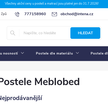
Všechny akční ceny u postelí a matrací jsou platné jen do 31.7.2026!
777158960
obchod@intena.cz
Způsoby a ceny dopravy
7 důvodů, proč nakupit u Intena nábytek
HLEDAT
u nosností
Postele dle materiálu
Postele d
Postele Meblobed
Nejprodávanější