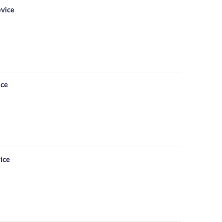
ovice
ice
ice