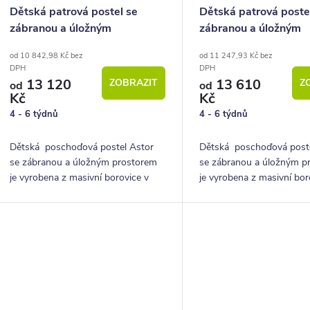
Dětská patrová postel se
Dětská patrová poste
zábranou a úložným
zábranou a úložným
prostorem Astor, masiv
prostorem Gustav, ma
od 10 842,98 Kč bez
od 11 247,93 Kč bez
borovice
borovice
DPH
DPH
13 120
13 610
ZOBRAZIT
Z
od
od
Kč
Kč
4 - 6 týdnů
4 - 6 týdnů
Dětská poschoďová postel Astor
Dětská poschoďová post
se zábranou a úložným prostorem
se zábranou a úložným p
je vyrobena z masivní borovice v
je vyrobena z masivní bor
kombinaci s laminem. Cena včetně
kombinaci s laminem. Ce
roštů, matrací a šuplíku.
roštů, matrací a šuplíků.