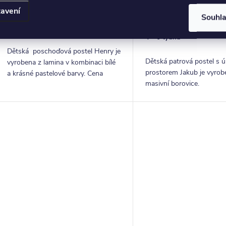
DPH
DPH
ZOBRAZIT
avení
17 610 Kč
13 120
Z
od
Souhl
Kč
4 - 6 týdnů
4 - 6 týdnů
Dětská poschoďová postel Henry je
Dětská patrová postel s 
vyrobena z lamina v kombinaci bílé
prostorem Jakub je vyrob
a krásné pastelové barvy. Cena
masivní borovice.
postele je včetně schodů a spousty
úložného prostoru.