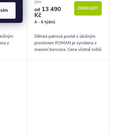
DPH
13 490
OBRAZIT
ZOBRAZIT
od
asím
Kč
4 - 6 týdnů
úložným
Dětská patrová postel s úložným
ena z
prostorem ROMAN je vyrobena z
masivní borovice. Cena včetně roštů
a šuplíků.