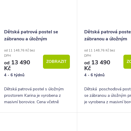
Dětská patrová postel se
Dětská patrová poste
zábranou a úložným
zábranou a úložným
prostorem Karina, masiv
prostorem Miroslav, 
od 11 148,76 Kč bez
od 11 148,76 Kč bez
borovice
borovice
DPH
DPH
13 490
13 490
ZOBRAZIT
Z
od
od
Kč
Kč
4 - 6 týdnů
4 - 6 týdnů
Dětská patrová postel s úložným
Dětská poschoďová poste
prostorem Karina je vyrobena z
se zábranou a úložným p
masivní borovice. Cena včetně
je vyrobena z masivní bor
roštů, matrací a šuplíků.
Cena včetně roštů, matrac
šuplíků.