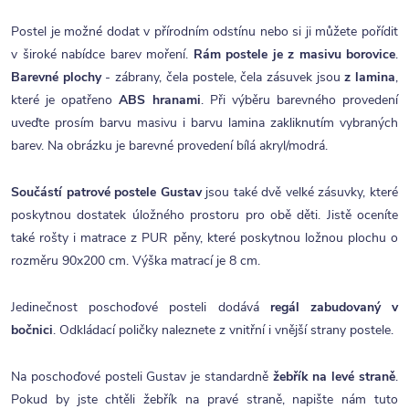
Postel je možné dodat v přírodním odstínu nebo si ji můžete pořídit
v široké nabídce barev moření.
Rám postele je z masivu borovice
.
Barevné plochy
- zábrany, čela postele, čela zásuvek jsou
z lamina
,
které je opatřeno
ABS hranami
. Při výběru barevného provedení
uveďte prosím barvu masivu i barvu lamina zakliknutím vybraných
barev. Na obrázku je barevné provedení bílá akryl/modrá.
Součástí patrové postele Gustav
jsou také dvě velké zásuvky, které
poskytnou dostatek úložného prostoru pro obě děti. Jistě oceníte
také rošty i matrace z PUR pěny, které poskytnou ložnou plochu o
rozměru 90x200 cm. Výška matrací je 8 cm.
Jedinečnost poschoďové posteli dodává
regál zabudovaný v
bočnici
. Odkládací poličky naleznete z vnitřní i vnější strany postele.
Na poschoďové posteli Gustav je standardně
žebřík na levé straně
.
Pokud by jste chtěli žebřík na pravé straně, napište nám tuto