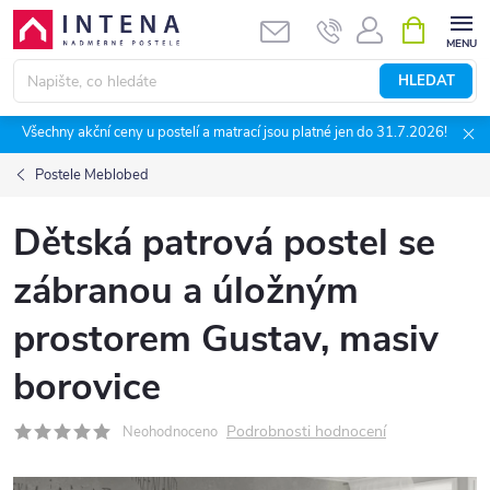
Přejít
NÁKUPNÍ
KOŠÍK
na
obsah
HLEDAT
Všechny akční ceny u postelí a matrací jsou platné jen do 31.7.2026!
Postele Meblobed
Dětská patrová postel se
zábranou a úložným
prostorem Gustav, masiv
borovice
Podrobnosti hodnocení
Neohodnoceno