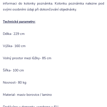
informaci do kolonky poznámka. Kolonku poznámka nalezne pod
svými osobními údaji při dokončování objednávky.
Technické parametry:
Délka- 229 cm
Výška- 160 cm
Volný prostor mezi lůžky- 85 cm
Šířka- 100 cm
Nosnost- 80 kg
Material- masiv borovice / lamino
Dodáváno v demontu, vyrobeno v EU.