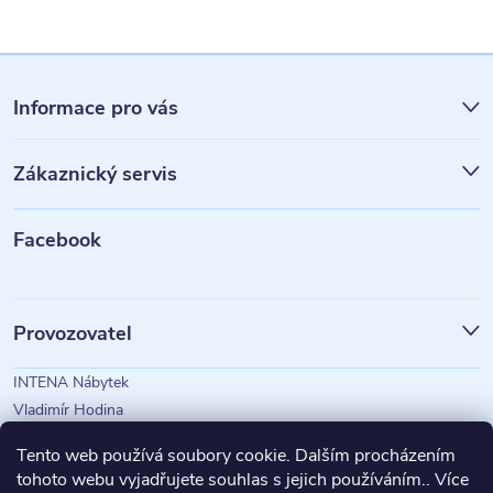
Z
á
Informace pro vás
p
Zákaznický servis
a
t
Facebook
í
Provozovatel
INTENA Nábytek
Vladimír Hodina
IČO: 73350583
Tento web používá soubory cookie. Dalším procházením
tohoto webu vyjadřujete souhlas s jejich používáním.. Více