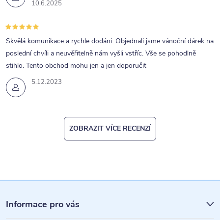
10.6.2025
Skvělá komunikace a rychle dodání. Objednali jsme vánoční dárek na
poslední chvíli a neuvěřitelně nám vyšli vstříc. Vše se pohodlně
stihlo. Tento obchod mohu jen a jen doporučit
5.12.2023
ZOBRAZIT VÍCE RECENZÍ
Z
á
Informace pro vás