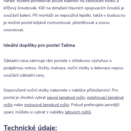
nářadí. Budete potřebovat pouze kladívko na zatloukání kolíků a
křížový šroubovák. Klíč na dotažení hlavních spojovacích šroubů je
součástí balení. Při montáži se nepoužívá lepidlo, takže v budoucnu
je možné postel kdykoli rozmontovat, přestěhovat a znovu
smontovat.
Ideální doplňky pro postel Talima
Základní cena zahrnuje rám postele s středovou výztuhou a
podpěrnou nohou. Rošty, matrace, noční stolky a dekorace nejsou
součástí základní ceny.
Doporučené noční stolky naleznete v nabídce příslušenství. Pro
postel je vhodné vybrat
pevné lamelové rošty
,
polohovací lamelové
rošty
nebo
motorové lamelové rošty
. Pokud preferujete pevnější
spaní, můžete si vybrat z nabídky
laťových roštů
.
Technické údaje: