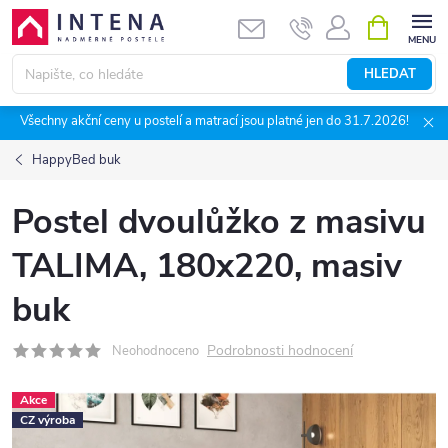
Přejít
NÁKUPNÍ
KOŠÍK
na
obsah
HLEDAT
Všechny akční ceny u postelí a matrací jsou platné jen do 31.7.2026!
HappyBed buk
Postel dvoulůžko z masivu
TALIMA, 180x220, masiv
buk
Podrobnosti hodnocení
Neohodnoceno
Akce
CZ výroba