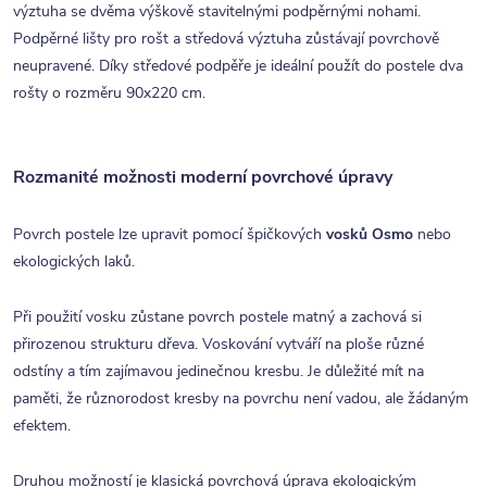
výztuha se dvěma výškově stavitelnými podpěrnými nohami.
Podpěrné lišty pro rošt a středová výztuha zůstávají povrchově
neupravené. Díky středové podpěře je ideální použít do postele dva
rošty o rozměru 90x220 cm.
Rozmanité možnosti moderní povrchové úpravy
Povrch postele lze upravit pomocí špičkových
vosků Osmo
nebo
ekologických laků.
Při použití vosku zůstane povrch postele matný a zachová si
přirozenou strukturu dřeva. Voskování vytváří na ploše různé
odstíny a tím zajímavou jedinečnou kresbu. Je důležité mít na
paměti, že různorodost kresby na povrchu není vadou, ale žádaným
efektem.
Druhou možností je klasická povrchová úprava ekologickým