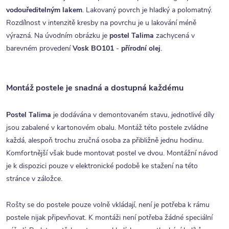
vodouředitelným lakem
. Lakovaný povrch je hladký a polomatný.
Rozdílnost v intenzitě kresby na povrchu je u lakování méně
výrazná. Na úvodním obrázku je
postel Talima
zachycená v
barevném provedení
Vosk
BO101
-
přírodní
olej
.
Montáž postele je snadná a dostupná každému
Postel
Talima
je dodávána v demontovaném stavu, jednotlivé díly
jsou zabalené v kartonovém obalu. Montáž této postele zvládne
každá, alespoň trochu zručná osoba za přibližně jednu hodinu.
Komfortnější však bude montovat postel ve dvou. Montážní návod
je k dispozici pouze v elektronické podobě ke stažení na této
stránce v záložce.
Rošty se do postele pouze volně vkládají, není je potřeba k rámu
postele nijak připevňovat. K montáži není potřeba žádné speciální