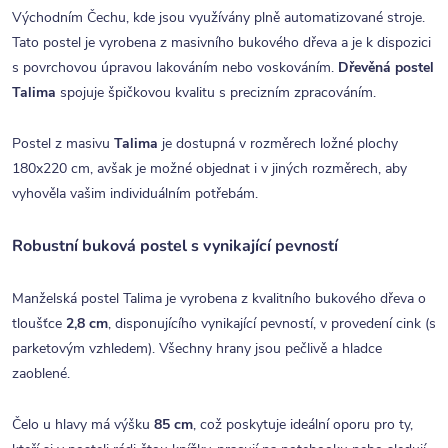
Východním Čechu, kde jsou využívány plně automatizované stroje.
Tato postel je vyrobena z masivního bukového dřeva a je k dispozici
s povrchovou úpravou lakováním nebo voskováním.
Dřevěná postel
Talima
spojuje špičkovou kvalitu s precizním zpracováním.
Postel z masivu
Talima
je dostupná v rozměrech ložné plochy
180x220 cm, avšak je možné objednat i v jiných rozměrech, aby
vyhověla vašim individuálním potřebám.
Robustní buková postel s vynikající pevností
Manželská postel Talima je vyrobena z kvalitního bukového dřeva o
tloušťce
2,8 cm
, disponujícího vynikající pevností, v provedení cink (s
parketovým vzhledem). Všechny hrany jsou pečlivě a hladce
zaoblené.
Čelo u hlavy má výšku
85 cm
, což poskytuje ideální oporu pro ty,