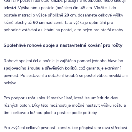
kteří si v posteli rádi čtou knížky, pracují na notebooku nebo sledují
televizi. Výška rámu postele (bočnice) činí 45 cm. Vložíte-li do
postele matraci o výšce přibližně
20 cm
, dosáhnete celkové výšky
ložné plochy až
60 cm
nad zemí. Tato výška je optimální pro
pohodlné vstávání a ulehání na postel, a to nejen pro starší osoby.
Spolehlivé rohové spoje a nastavitelné kování pro rošty
Rohové spojení čel a bočnic je zajištěno pomocí jednoho hlavního
spojovacího šroubu
a
dřevěných
kolíků
, což garantuje extrémní
pevnost. Po sestavení a dotažení šroubů se postel vůbec neviklá ani
nekýve.
Pro podporu roštu slouží masivní latě, které lze umístit do dvou
různých poloh. Díky této možnosti je možné nastavit výšku roštu a
tím i celkovou ložnou plochu postele podle potřeby.
Pro zvýšení celkové pevnosti konstrukce přispívá smrková středová