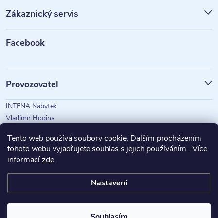
p
Zákaznický servis
a
t
Facebook
í
Provozovatel
INTENA Nábytek
Vladimír Hodina
IČO: 73350583
Tento web používá soubory cookie. Dalším procházením
tohoto webu vyjadřujete souhlas s jejich používáním.. Více
informací
zde
.
Magazín Intena
Nastavení
Copyright 2026
INTENA Nábytek
. Všechna práva vyhrazena.
Souhlasím