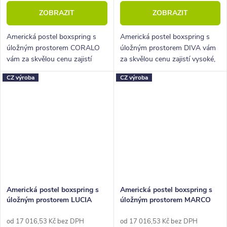
ZOBRAZIT
ZOBRAZIT
Americká postel boxspring s
Americká postel boxspring s
úložným prostorem CORALO
úložným prostorem DIVA vám
vám za skvělou cenu zajistí
za skvělou cenu zajistí vysoké,
vysoké, pohodlné spaní a velký
pohodlné spaní a velký úložný
CZ výroba
CZ výroba
úložný prostor.
prostor.
Americká postel boxspring s
Americká postel boxspring s
úložným prostorem LUCIA
úložným prostorem MARCO
od 17 016,53 Kč bez DPH
od 17 016,53 Kč bez DPH