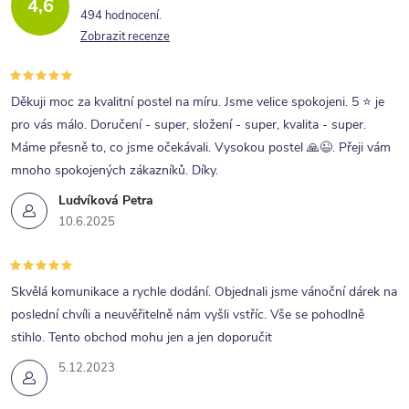
4,6
c
494 hodnocení
Zobrazit recenze
í
p
r
Děkuji moc za kvalitní postel na míru. Jsme velice spokojeni. 5 ⭐ je
pro vás málo. Doručení - super, složení - super, kvalita - super.
v
Máme přesně to, co jsme očekávali. Vysokou postel 🙏😉. Přeji vám
k
mnoho spokojených zákazníků. Díky.
y
Ludvíková Petra
v
10.6.2025
ý
p
Skvělá komunikace a rychle dodání. Objednali jsme vánoční dárek na
i
poslední chvíli a neuvěřitelně nám vyšli vstříc. Vše se pohodlně
s
stihlo. Tento obchod mohu jen a jen doporučit
u
5.12.2023