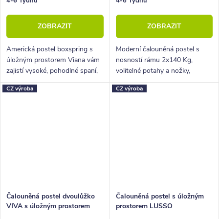
4-6 Týdnů
4-6 Týdnů
ZOBRAZIT
ZOBRAZIT
Americká postel boxspring s
Moderní čalouněná postel s
úložným prostorem Viana vám
nosností rámu 2x140 Kg,
zajistí vysoké, pohodlné spaní,
volitelné potahy a nožky,
úložný prostor i krásný
hluboký úložný prostor.
CZ výroba
CZ výroba
designový prvek do vaší
ložnice.
Čalouněná postel dvoulůžko
Čalouněná postel s úložným
VIVA s úložným prostorem
prostorem LUSSO