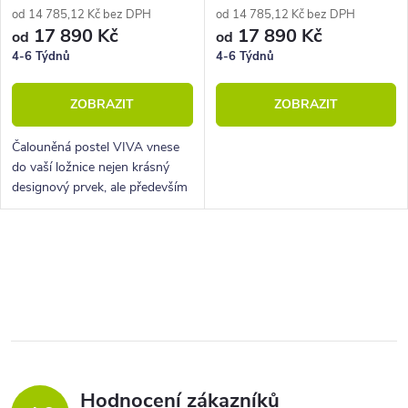
od 14 785,12 Kč bez DPH
od 14 785,12 Kč bez DPH
17 890 Kč
17 890 Kč
od
od
4-6 Týdnů
4-6 Týdnů
ZOBRAZIT
ZOBRAZIT
Čalouněná postel VIVA vnese
do vaší ložnice nejen krásný
designový prvek, ale především
kvalitní a spokojený spánek K
dispozici je prostorný úložný
prostor, který uschová vše...
O
v
l
á
d
a
Hodnocení zákazníků