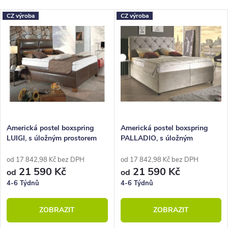
Nejlevnější
z
V
CZ výroba
CZ výroba
Nejdražší
e
ý
Nejprodávanější
n
p
Abecedně
í
i
p
s
r
p
o
r
Americká postel boxspring
Americká postel boxspring
LUIGI, s úložným prostorem
PALLADIO, s úložným
d
o
prostorem
u
d
od 17 842,98 Kč bez DPH
od 17 842,98 Kč bez DPH
21 590 Kč
21 590 Kč
od
od
k
u
4-6 Týdnů
4-6 Týdnů
t
k
ZOBRAZIT
ZOBRAZIT
ů
t