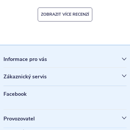
ZOBRAZIT VÍCE RECENZÍ
Z
á
Informace pro vás
p
Zákaznický servis
a
t
Facebook
í
Provozovatel