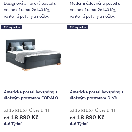
ů
Designová americká postel s
Moderní čalouněná postel s
nosností rámu 2x140 Kg,
nosností rámu 2x140 Kg,
volitelné potahy a nožky,
volitelné potahy a nožky,
hluboký úložný prostor.
hluboký úložný prostor.
CZ výroba
CZ výroba
Americká postel boxspring s
Americká postel boxspring s
úložným prostorem CORALO
úložným prostorem DIVA
od 15 611,57 Kč bez DPH
od 15 611,57 Kč bez DPH
18 890 Kč
18 890 Kč
od
od
4-6 Týdnů
4-6 Týdnů