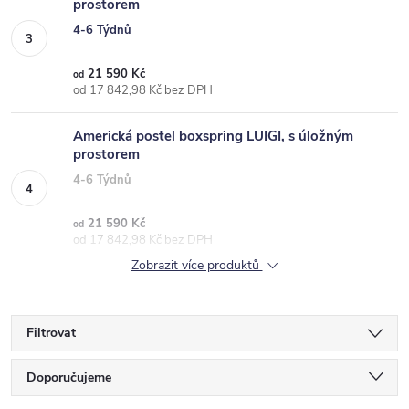
prostorem
4-6 Týdnů
21 590 Kč
od
od 17 842,98 Kč bez DPH
Americká postel boxspring LUIGI, s úložným
prostorem
4-6 Týdnů
21 590 Kč
od
od 17 842,98 Kč bez DPH
Zobrazit více produktů
Filtrovat
Ř
Doporučujeme
a