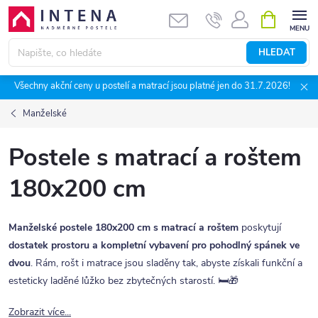
Přejít
NÁKUPNÍ
KOŠÍK
na
obsah
HLEDAT
Všechny akční ceny u postelí a matrací jsou platné jen do 31.7.2026!
Manželské
Postele s matrací a roštem
180x200 cm
Manželské postele 180x200 cm s matrací a roštem
poskytují
dostatek prostoru a kompletní vybavení pro pohodlný spánek ve
dvou
. Rám, rošt i matrace jsou sladěny tak, abyste získali funkční a
esteticky laděné lůžko bez zbytečných starostí. 🛏️🎁
Zobrazit více...