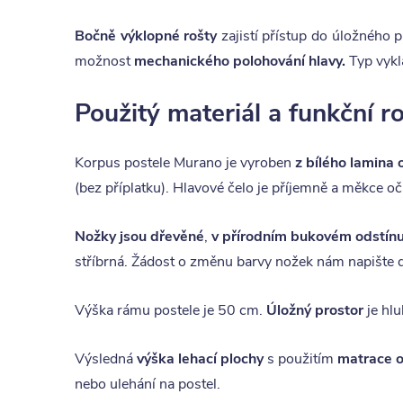
Bočně výklopné rošty
zajistí přístup do úložného p
možnost
mechanického polohování hlavy.
Typ vykl
Použitý materiál a funkční 
Korpus postele Murano je vyroben
z bílého lamina 
(bez příplatku). Hlavové čelo je příjemně a měkce o
Nožky jsou dřevěné
,
v přírodním bukovém odstínu
stříbrná. Žádost o změnu barvy nožek nám napište
Výška rámu postele je 50 cm.
Úložný prostor
je hl
Výsledná
výška lehací plochy
s použitím
matrace o
nebo ulehání na postel.