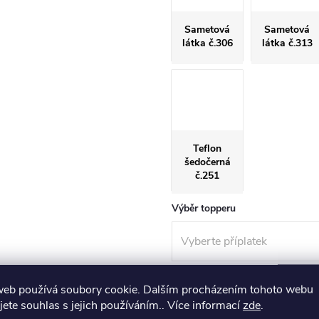
Sametová
Sametová
látka č.306
látka č.313
Teflon
šedočerná
č.251
Výběr topperu
web používá soubory cookie. Dalším procházením tohoto webu
Pro zobrazení termínu exped
jete souhlas s jejich používáním.. Více informací
zde
.