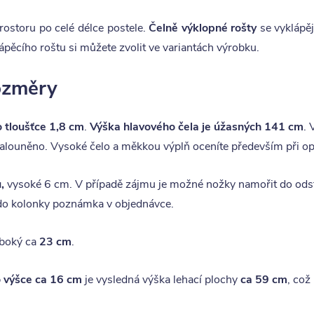
rostoru po celé délce postele.
Čelně výklopné rošty
se vyklápěj
ápěcího roštu si můžete zvolit ve variantách výrobku.
rozměry
o tloušťce 1,8 cm
.
Výška hlavového čela je úžasných 141 cm
. 
čalouněno. Vysoké čelo a měkkou výplň oceníte především při opře
,
vysoké 6 cm. V případě zájmu je možné nožky namořit do odst
 do kolonky poznámka v objednávce.
uboký ca
23 cm
.
 výšce ca 16 cm
je vysledná výška lehací plochy
ca 59 cm
, což