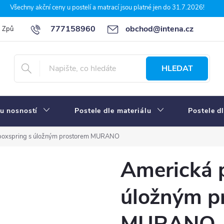
Všechny akční ceny u postelí a matrací jsou platné jen do 31.7.2026!
777158960
obchod@intena.cz
Způsoby a ceny dopravy
7 důvodů, proč nakupit u Intena nábytek
HLEDAT
u nosností
Postele dle materiálu
Postele d
 boxspring s úložným prostorem MURANO
Americká p
úložným p