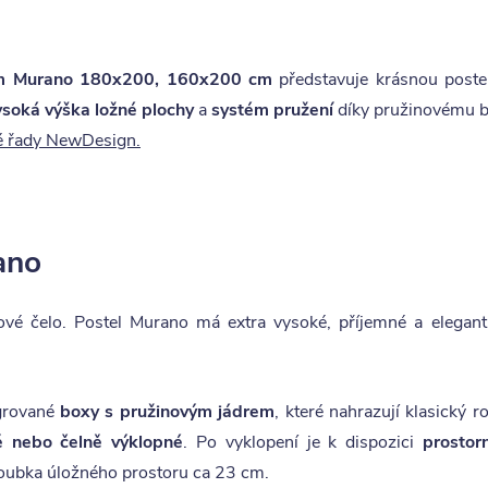
rem Murano 180x200, 160x200 cm
představuje krásnou poste
ysoká výška ložné plochy
a
systém pružení
díky pružinovému bo
é řady NewDesign.
ano
ové čelo. Postel Murano má extra vysoké, příjemné a elegan
grované
boxy s pružinovým jádrem
, které nahrazují klasický 
 nebo čelně výklopné
. Po vyklopení je k dispozici
prostorn
Hloubka úložného prostoru ca 23 cm.