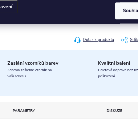
avení
od
20 590 Kč
Souhl
Měrná
cena:
Dotaz k produktu
Sdíl
Zaslání vzorníků barev
Kvalitní balení
Zdarma zašleme vzorník na
Paletová doprava bez riz
vaši adresu
poškození
PARAMETRY
DISKUZE