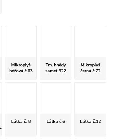
Mikroplyš
Tm. hnědý
Mikroplyš
béžová č.63
samet 322
černá č.72
Látka č. 8
Látka č.6
Látka č.12
É