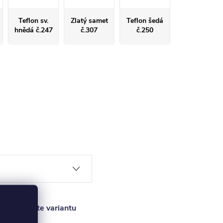
Teflon sv.
Zlatý samet
Teflon šedá
hnědá č.247
č.307
č.250
ice vyberte variantu