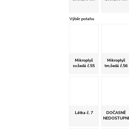
Výběr potahu
Mikroplyš
Mikroplyš
sv.šedá č.55
tm.šedá č.56
Látka č. 7
DOČASNĚ
NEDOSTUPN