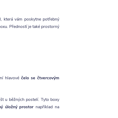
l, která vám poskytne potřebný
xu. Předností je také prostorný
tní hlavové
čelo se čtvercovým
rošt u běžných postelí. Tyto boxy
ý úložný prostor
například na