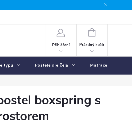
NÁKUPNÍ
KOŠÍK
Prázdný košík
Přihlášení
le typu
Postele dle čela
Matrace
R
ostel boxspring s
rostorem