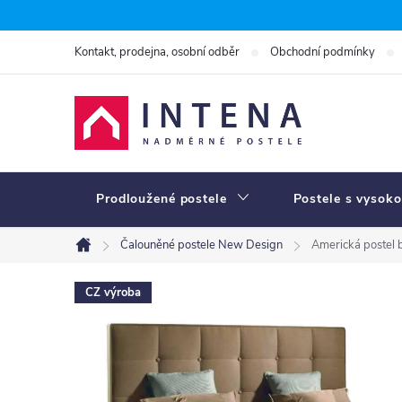
Přejít
na
Kontakt, prodejna, osobní odběr
Obchodní podmínky
obsah
Prodloužené postele
Postele s vysoko
Čalouněné postele New Design
Americká postel
Domů
CZ výroba