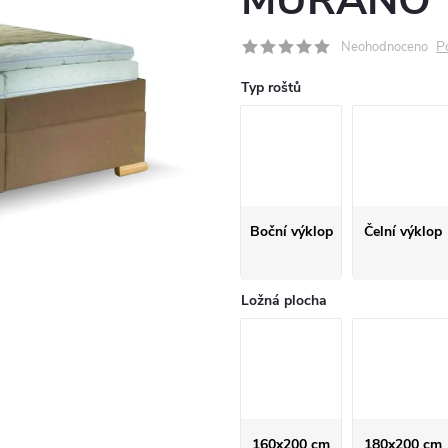
MURANO
P
Neohodnoceno
Typ roštů
Boční výklop
Čelní výklop
Ložná plocha
160x200 cm
180x200 cm