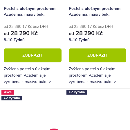
Postel s úložným prostorem
Postel s úložným prostorem
Academia, masiv buk,
Academia, masiv buk,
140x200, Levá
140x200, Pravá
od 23 380,17 Kč bez DPH
od 23 380,17 Kč bez DPH
28 290 Kč
28 290 Kč
od
od
8-10 Týdnů
8-10 Týdnů
ZOBRAZIT
ZOBRAZIT
Zvýšená postel s úložným
Zvýšená postel s úložným
prostorem Academia je
prostorem Academia je
vyrobena z masivu buku v
vyrobena z masivu buku v
provedení cink. Řadí se mezi
provedení cink. Řadí se mezi
Akce
CZ výroba
kvalitní české výrobky
kvalitní české výrobky
CZ výroba
nábytkové řady HappyBed. U
nábytkové řady HappyBed. U
postele Academia oceníte...
postele Academia oceníte...