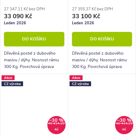
masiv dub/dýha - černá
masiv dub/dýha - krémová
ekokůže
27 347,11 Kč bez DPH
27 355,37 Kč bez DPH
33 090 Kč
33 100 Kč
Leden 2026
Leden 2026
DO KOŠÍKU
DO KOŠÍKU
Dřevěná postel z dubového
Dřevěná postel z dubového
masivu / dýhy. Nosnost rámu
masivu / dýhy. Nosnost rámu
300 Kg. Povrchová úprava
300 Kg. Povrchová úprava
olejem. Vyklápěcí rošt v ceně.
olejem. Vyklápěcí rošt v ceně.
Akce
Akce
CZ výroba
CZ výroba
–30 %
–30 %
40 414,29
40 414,29
Kč
Kč