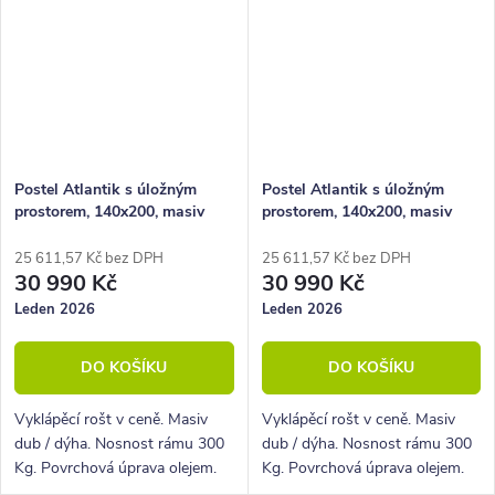
Postel Atlantik s úložným
Postel Atlantik s úložným
prostorem, 140x200, masiv
prostorem, 140x200, masiv
dub přírodní/dýha, krémová
dub tmavený/dýha, grafit
25 611,57 Kč bez DPH
25 611,57 Kč bez DPH
30 990 Kč
30 990 Kč
Leden 2026
Leden 2026
DO KOŠÍKU
DO KOŠÍKU
Vyklápěcí rošt v ceně. Masiv
Vyklápěcí rošt v ceně. Masiv
dub / dýha. Nosnost rámu 300
dub / dýha. Nosnost rámu 300
Kg. Povrchová úprava olejem.
Kg. Povrchová úprava olejem.