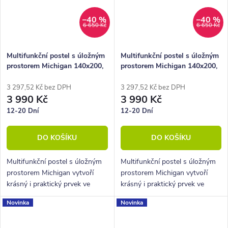
–40 %
–40 %
6 650 Kč
6 650 Kč
Multifunkční postel s úložným
Multifunkční postel s úložným
prostorem Michigan 140x200,
prostorem Michigan 140x200,
lamino, bílá
lamino, dub kronberg
3 297,52 Kč bez DPH
3 297,52 Kč bez DPH
3 990 Kč
3 990 Kč
12-20 Dní
12-20 Dní
DO KOŠÍKU
DO KOŠÍKU
Multifunkční postel s úložným
Multifunkční postel s úložným
prostorem Michigan vytvoří
prostorem Michigan vytvoří
krásný i praktický prvek ve
krásný i praktický prvek ve
vašem pokoji.
vašem pokoji.
Novinka
Novinka