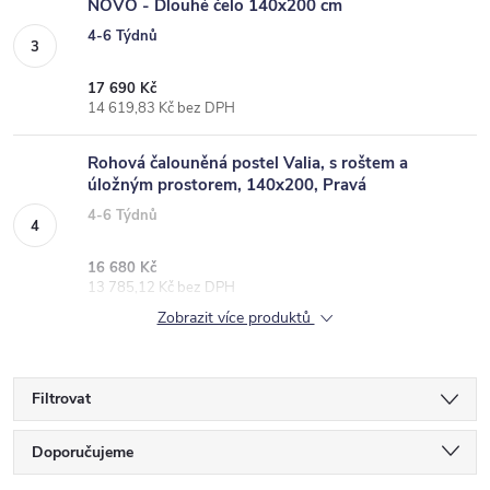
NOVO - Dlouhé čelo 140x200 cm
4-6 Týdnů
17 690 Kč
14 619,83 Kč bez DPH
Rohová čalouněná postel Valia, s roštem a
úložným prostorem, 140x200, Pravá
4-6 Týdnů
16 680 Kč
13 785,12 Kč bez DPH
Zobrazit více produktů
Filtrovat
Ř
Doporučujeme
a