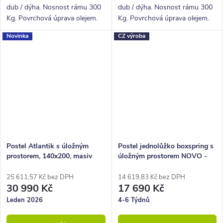
dub / dýha. Nosnost rámu 300
dub / dýha. Nosnost rámu 300
Kg. Povrchová úprava olejem.
Kg. Povrchová úprava olejem.
Novinka
CZ výroba
Postel Atlantik s úložným
Postel jednolůžko boxspring s
prostorem, 140x200, masiv
úložným prostorem NOVO -
dub/dýha krémová ekokůže
Dlouhé čelo 140x200 cm
25 611,57 Kč bez DPH
14 619,83 Kč bez DPH
30 990 Kč
17 690 Kč
Leden 2026
4-6 Týdnů