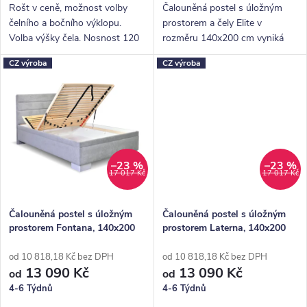
ů
Rošt v ceně, možnost volby
Čalouněná postel s úložným
čelního a bočního výklopu.
prostorem a čely Elite v
Volba výšky čela. Nosnost 120
rozměru 140x200 cm vyniká
Kg.
především velkou ložnou
CZ výroba
CZ výroba
plochou. Předností je také
pestrý výběr potahových látek.
–23 %
–23 %
17 017 Kč
17 017 Kč
Čalouněná postel s úložným
Čalouněná postel s úložným
prostorem Fontana, 140x200
prostorem Laterna, 140x200
cm
cm
od 10 818,18 Kč bez DPH
od 10 818,18 Kč bez DPH
13 090 Kč
13 090 Kč
od
od
4-6 Týdnů
4-6 Týdnů