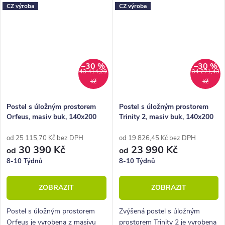
CZ výroba
CZ výroba
čelem u hlavy a celkově pevnou
HappyBed. U postele Mistral
konstrukcí.
oceníte...
–30 %
–30 %
43 414,29
34 271,43
Kč
Kč
Postel s úložným prostorem
Postel s úložným prostorem
Orfeus, masiv buk, 140x200
Trinity 2, masiv buk, 140x200
od 25 115,70 Kč bez DPH
od 19 826,45 Kč bez DPH
30 390 Kč
23 990 Kč
od
od
8-10 Týdnů
8-10 Týdnů
ZOBRAZIT
ZOBRAZIT
Postel s úložným prostorem
Zvýšená postel s úložným
Orfeus je vyrobena z masivu
prostorem Trinity 2 je vyrobena