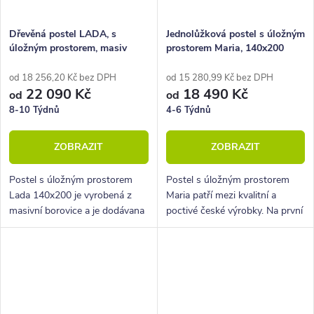
Dřevěná postel LADA, s
Jednolůžková postel s úložným
úložným prostorem, masiv
prostorem Maria, 140x200
borovice, 140x200
od 18 256,20 Kč bez DPH
od 15 280,99 Kč bez DPH
22 090 Kč
18 490 Kč
od
od
8-10 Týdnů
4-6 Týdnů
ZOBRAZIT
ZOBRAZIT
Postel s úložným prostorem
Postel s úložným prostorem
Lada 140x200 je vyrobená z
Maria patří mezi kvalitní a
masivní borovice a je dodávana
poctivé české výrobky. Na první
včetně kvalitních lamelových
pohled zaujme lehkým a
roštů s nosností až 120 kg.
elegantním designem. Postel je
dodávána včetně pístových...