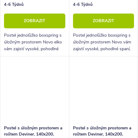
4-6 Týdnů
4-6 Týdnů
ZOBRAZIT
ZOBRAZIT
Postel jednolůžko boxspring s
Postel jednolůžko boxspring s
úložným prostorem Novo elko
úložným prostorem Novo vám
vám zajistí vysoké, pohodlné
zajistí vysoké, pohodlné spaní,
spaní, úložný prostor i krásný
úložný prostor i krásný
designový prvek do vaší
designový prvek do vaší
ložnice.
ložnice.
Postel s úložným prostorem a
Postel s úložným prostorem a
roštem Deviner, 140x200,
roštem Deviner, 140x200,