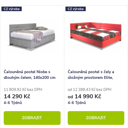
Nejlevnější
z
V
CZ výroba
CZ výroba
Nejdražší
e
ý
Nejprodávanější
n
p
Abecedně
í
i
p
s
r
p
o
r
Čalouněná postel Niobe s
Čalouněná postel s čely a
dlouhým čelem, 140x200 cm
úložným prostorem Elite,
d
o
140x200 cm
u
d
11 809,92 Kč bez DPH
od 12 388,43 Kč bez DPH
14 290 Kč
14 990 Kč
od
k
u
4-6 Týdnů
4-6 Týdnů
t
k
ZOBRAZIT
ZOBRAZIT
ů
t