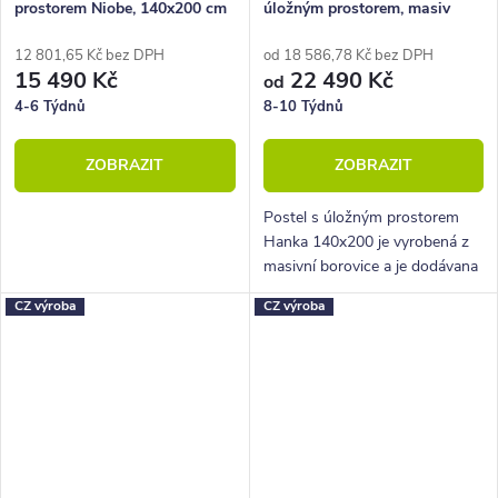
prostorem Niobe, 140x200 cm
úložným prostorem, masiv
borovice, 140x200
12 801,65 Kč bez DPH
od 18 586,78 Kč bez DPH
15 490 Kč
22 490 Kč
od
4-6 Týdnů
8-10 Týdnů
ZOBRAZIT
ZOBRAZIT
Postel s úložným prostorem
Hanka 140x200 je vyrobená z
masivní borovice a je dodávana
včetně kvalitních lamelových
CZ výroba
CZ výroba
roštů s nosností až 120 kg.