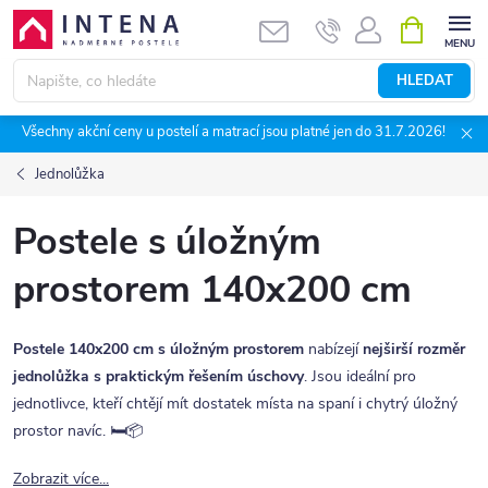
Přejít
NÁKUPNÍ
KOŠÍK
na
obsah
HLEDAT
Všechny akční ceny u postelí a matrací jsou platné jen do 31.7.2026!
Jednolůžka
Postele s úložným
prostorem 140x200 cm
Postele 140x200 cm s úložným prostorem
nabízejí
nejširší rozměr
jednolůžka s praktickým řešením úschovy
. Jsou ideální pro
jednotlivce, kteří chtějí mít dostatek místa na spaní i chytrý úložný
prostor navíc. 🛏️📦
Zobrazit více...