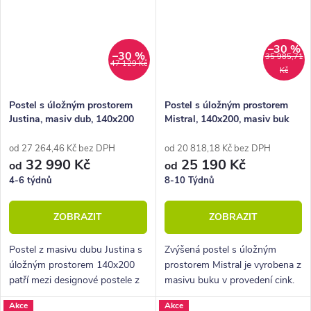
–30 %
–30 %
35 985,71
47 129 Kč
Kč
Postel s úložným prostorem
Postel s úložným prostorem
Justina, masiv dub, 140x200
Mistral, 140x200, masiv buk
od 27 264,46 Kč bez DPH
od 20 818,18 Kč bez DPH
32 990 Kč
25 190 Kč
od
od
4-6 týdnů
8-10 Týdnů
ZOBRAZIT
ZOBRAZIT
Postel z masivu dubu Justina s
Zvýšená postel s úložným
úložným prostorem 140x200
prostorem Mistral je vyrobena z
patří mezi designové postele z
masivu buku v provedení cink.
nábytkové řady BedWorld.
Řadí se mezi kvalitní české
Akce
Akce
Vyniká krásným zaobleným
výrobky nábytkové řady