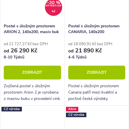
–30 %
37 557,14
Kč
Postel s úložným prostorem
Postel s úložným prostorem
ARION 2, 140x200, masiv buk
CANARIA, 140x200
od 21 727,27 Kč bez DPH
od 18 090,91 Kč bez DPH
26 290 Kč
21 890 Kč
od
od
8-10 Týdnů
4-6 Týdnů
ZOBRAZIT
ZOBRAZIT
Zvýšená postel s úložným
Postel s úložným prostorem
prostorem Arion 2 je vyrobena
Canaria patří mezi kvalitní a
z masivu buku v provedení cink.
poctivé české výrobky.
Řadí se mezi kvalitní české
Vyznačuje se lehkým
CZ výroba
Akce
výrobky nábytkové řady
elegantním designem a
CZ výroba
HappyBed. U postele Arion 2
zešikmeným provedením
oceníte...
nohou.