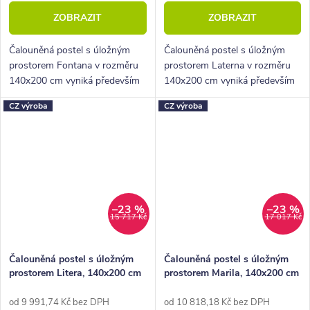
ZOBRAZIT
ZOBRAZIT
Čalouněná postel s úložným
Čalouněná postel s úložným
prostorem Fontana v rozměru
prostorem Laterna v rozměru
140x200 cm vyniká především
140x200 cm vyniká především
krásným hlavovým čelem,
krásným hlavovým čelem,
CZ výroba
CZ výroba
objemným úložným prostorem i
objemným úložným prostorem i
příznivou cenou.
příznivou cenou.
–23 %
–23 %
15 717 Kč
17 017 Kč
Čalouněná postel s úložným
Čalouněná postel s úložným
prostorem Litera, 140x200 cm
prostorem Marila, 140x200 cm
od 9 991,74 Kč bez DPH
od 10 818,18 Kč bez DPH