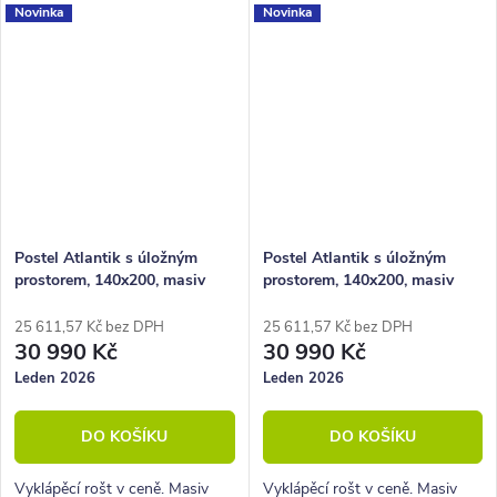
Novinka
Novinka
Postel Atlantik s úložným
Postel Atlantik s úložným
prostorem, 140x200, masiv
prostorem, 140x200, masiv
dub tmavený/dýha, krémová
dub tmavený/dýha, krémová
ekokůže
25 611,57 Kč bez DPH
25 611,57 Kč bez DPH
30 990 Kč
30 990 Kč
Leden 2026
Leden 2026
DO KOŠÍKU
DO KOŠÍKU
Vyklápěcí rošt v ceně. Masiv
Vyklápěcí rošt v ceně. Masiv