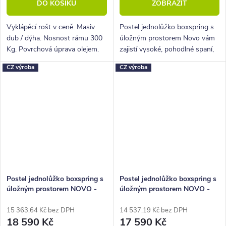
DO KOŠÍKU
ZOBRAZIT
Vyklápěcí rošt v ceně. Masiv
Postel jednolůžko boxspring s
dub / dýha. Nosnost rámu 300
úložným prostorem Novo vám
Kg. Povrchová úprava olejem.
zajistí vysoké, pohodlné spaní,
úložný prostor i krásný
CZ výroba
CZ výroba
designový prvek do vaší
ložnice.
Postel jednolůžko boxspring s
Postel jednolůžko boxspring s
úložným prostorem NOVO -
úložným prostorem NOVO -
Elko 140x200 cm
Hlavové čelo 140x200 cm
15 363,64 Kč bez DPH
14 537,19 Kč bez DPH
18 590 Kč
17 590 Kč