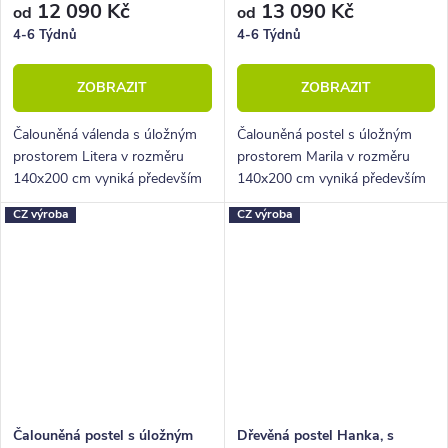
12 090 Kč
13 090 Kč
od
od
4-6 Týdnů
4-6 Týdnů
ZOBRAZIT
ZOBRAZIT
Čalouněná válenda s úložným
Čalouněná postel s úložným
prostorem Litera v rozměru
prostorem Marila v rozměru
140x200 cm vyniká především
140x200 cm vyniká především
objemným úložným prostorem,
krásným hlavovým čelem,
CZ výroba
CZ výroba
velkým výběrem potahových
objemným úložným prostorem i
látek i příznivou cenou.
příznivou cenou.
Čalouněná postel s úložným
Dřevěná postel Hanka, s