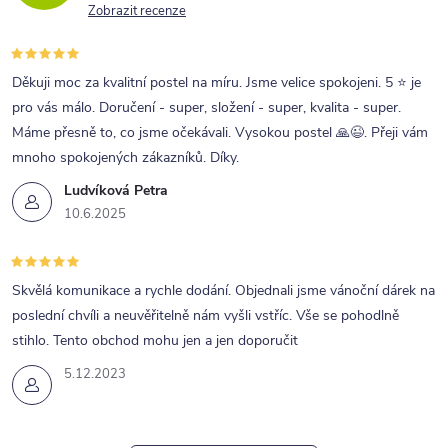
í
Zobrazit recenze
y
v
ý
Děkuji moc za kvalitní postel na míru. Jsme velice spokojeni. 5 ⭐ je
p
pro vás málo. Doručení - super, složení - super, kvalita - super.
Máme přesně to, co jsme očekávali. Vysokou postel 🙏😉. Přeji vám
i
mnoho spokojených zákazníků. Díky.
s
Ludvíková Petra
u
10.6.2025
Skvělá komunikace a rychle dodání. Objednali jsme vánoční dárek na
poslední chvíli a neuvěřitelně nám vyšli vstříc. Vše se pohodlně
stihlo. Tento obchod mohu jen a jen doporučit
5.12.2023