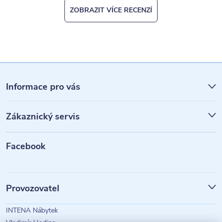
ZOBRAZIT VÍCE RECENZÍ
Z
á
Informace pro vás
p
Zákaznický servis
a
t
Facebook
í
Provozovatel
INTENA Nábytek