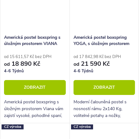
Americká postel boxspring s
Americká postel boxspring
úložným prostorem VIANA
YOGA, s úložným prostorem
od 15 611,57 Kč bez DPH
od 17 842,98 Kč bez DPH
18 890 Kč
21 590 Kč
od
od
4-6 Týdnů
4-6 Týdnů
ZOBRAZIT
ZOBRAZIT
Americká postel boxspring s
Moderní čalouněná postel s
úložným prostorem Viana vám
nosností rámu 2x140 Kg,
zajistí vysoké, pohodlné spaní,
volitelné potahy a nožky,
úložný prostor i krásný
hluboký úložný prostor.
CZ výroba
CZ výroba
designový prvek do vaší
ložnice.