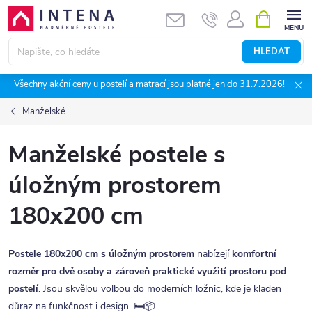
Přejít
NÁKUPNÍ
KOŠÍK
na
obsah
HLEDAT
Všechny akční ceny u postelí a matrací jsou platné jen do 31.7.2026!
Manželské
Manželské postele s
úložným prostorem
180x200 cm
Postele 180x200 cm s úložným prostorem
nabízejí
komfortní
rozměr pro dvě osoby a zároveň praktické využití prostoru pod
postelí
. Jsou skvělou volbou do moderních ložnic, kde je kladen
důraz na funkčnost i design. 🛏️📦