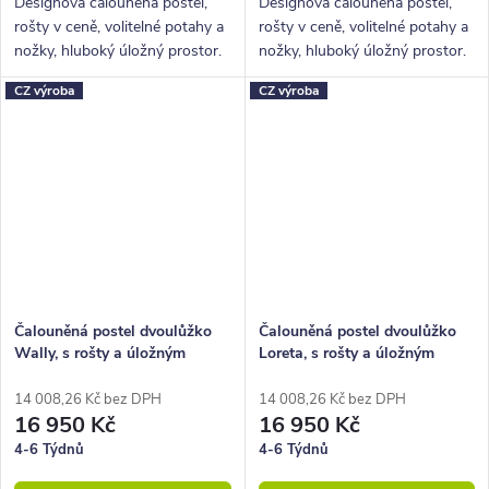
Designová čalouněná postel,
Designová čalouněná postel,
rošty v ceně, volitelné potahy a
rošty v ceně, volitelné potahy a
nožky, hluboký úložný prostor.
nožky, hluboký úložný prostor.
CZ výroba
CZ výroba
Čalouněná postel dvoulůžko
Čalouněná postel dvoulůžko
Wally, s rošty a úložným
Loreta, s rošty a úložným
prostorem
prostorem
14 008,26 Kč bez DPH
14 008,26 Kč bez DPH
16 950 Kč
16 950 Kč
4-6 Týdnů
4-6 Týdnů