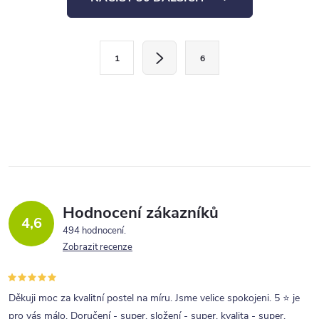
v
l
S
á
1
6
t
d
r
a
á
c
n
í
k
p
o
r
v
v
á
Hodnocení zákazníků
4,6
n
k
494 hodnocení
í
Zobrazit recenze
y
v
ý
Děkuji moc za kvalitní postel na míru. Jsme velice spokojeni. 5 ⭐ je
pro vás málo. Doručení - super, složení - super, kvalita - super.