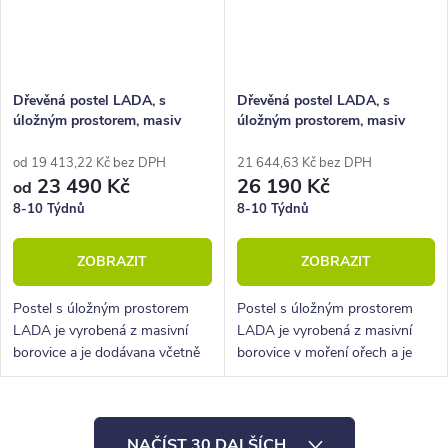
Dřevěná postel LADA, s
Dřevěná postel LADA, s
úložným prostorem, masiv
úložným prostorem, masiv
borovice
borovice, moření ořech
od 19 413,22 Kč bez DPH
21 644,63 Kč bez DPH
23 490 Kč
26 190 Kč
od
8-10 Týdnů
8-10 Týdnů
ZOBRAZIT
ZOBRAZIT
Postel s úložným prostorem
Postel s úložným prostorem
LADA je vyrobená z masivní
LADA je vyrobená z masivní
borovice a je dodávana včetně
borovice v moření ořech a je
kvalitních lamelových roštů s
dodávana včetně kvalitních
nosností až 130 kg. Tuto postel
lamelových roštů s nosností až
jsme pro vás důkladně
130 kg.
O
otestovali.
NAČÍST 30 DALŠÍCH