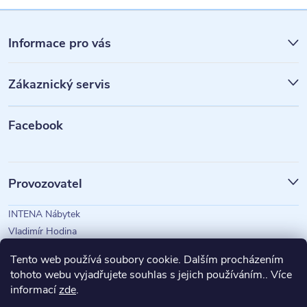
Z
á
Informace pro vás
p
Zákaznický servis
a
t
Facebook
í
Provozovatel
INTENA Nábytek
Vladimír Hodina
IČO: 73350583
Tento web používá soubory cookie. Dalším procházením
tohoto webu vyjadřujete souhlas s jejich používáním.. Více
informací
zde
.
Magazín Intena