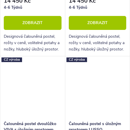
14 450 Kč
14 450 Kč
4-6 Týdnů
4-6 Týdnů
ZOBRAZIT
ZOBRAZIT
Designová čalouněná postel,
Designová čalouněná postel,
rošty v ceně, volitelné potahy a
rošty v ceně, volitelné potahy a
nožky, hluboký úložný prostor.
nožky, hluboký úložný prostor.
CZ výroba
CZ výroba
Čalouněná postel dvoulůžko
Čalouněná postel s úložným
VIVA s úložným prostorem
prostorem LUSSO