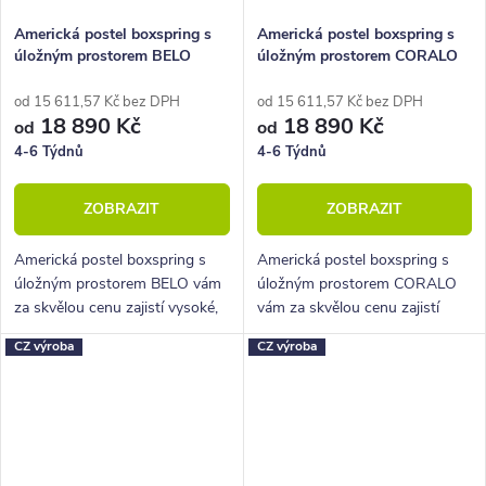
Americká postel boxspring s
Americká postel boxspring s
úložným prostorem BELO
úložným prostorem CORALO
od 15 611,57 Kč bez DPH
od 15 611,57 Kč bez DPH
18 890 Kč
18 890 Kč
od
od
4-6 Týdnů
4-6 Týdnů
ZOBRAZIT
ZOBRAZIT
Americká postel boxspring s
Americká postel boxspring s
úložným prostorem BELO vám
úložným prostorem CORALO
za skvělou cenu zajistí vysoké,
vám za skvělou cenu zajistí
pohodlné spaní a velký úložný
vysoké, pohodlné spaní a velký
CZ výroba
CZ výroba
prostor.
úložný prostor.