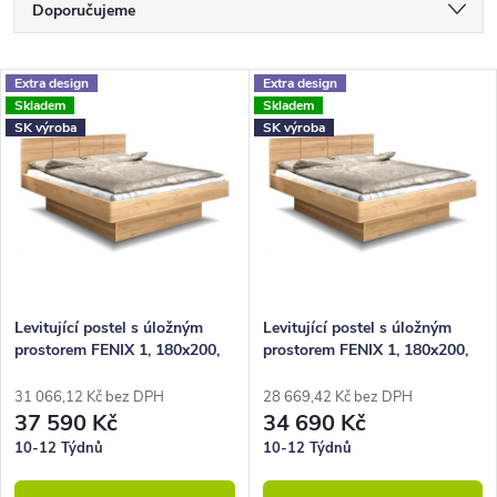
Ř
Doporučujeme
a
Nejlevnější
z
V
Extra design
Extra design
Nejdražší
Skladem
Skladem
e
ý
SK výroba
SK výroba
Nejprodávanější
n
p
Abecedně
í
i
p
s
r
p
o
r
Levitující postel s úložným
Levitující postel s úložným
prostorem FENIX 1, 180x200,
prostorem FENIX 1, 180x200,
d
o
masiv buk-jantar
masiv buk-lak
u
d
31 066,12 Kč bez DPH
28 669,42 Kč bez DPH
37 590 Kč
34 690 Kč
k
u
10-12 Týdnů
10-12 Týdnů
t
k