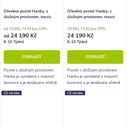
Dřevěná postel Hanka, s
Dřevěná postel Hanka, s
úložným prostorem, masiv
úložným prostorem, masiv
borovice
borovice, 180x200
od 19 991,74 Kč bez DPH
19 991,74 Kč bez DPH
24 190 Kč
24 190 Kč
od
8-10 Týdnů
8-10 Týdnů
ZOBRAZIT
ZOBRAZIT
Postel s úložným prostorem
Postel s úložným prostorem
Hanka je vyrobená z masivní
Hanka je vyrobená z masivní
borovice a je dodávana včetně
borovice a je dodávana včetně
kvalitních lamelových roštů s
kvalitních lamelových roštů s
CZ výroba
CZ výroba
nosností až 130 kg.
nosností až 130 kg.