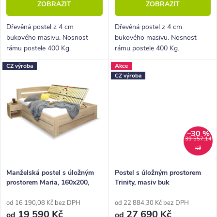
ZOBRAZIT
ZOBRAZIT
ů
t
ů
Dřevěná postel z 4 cm
Dřevěná postel z 4 cm
bukového masivu. Nosnost
bukového masivu. Nosnost
rámu postele 400 Kg.
rámu postele 400 Kg.
Povrchová úprava lakem -
Povrchová úprava bezbarvým
CZ výroba
Akce
odstín Jantar. Pevná dřevěná
lakem. Pevná dřevěná lišta pro
CZ výroba
lišta pro rošty.
rošty.
–30 %
39 557,14
Kč
Manželská postel s úložným
Postel s úložným prostorem
prostorem Maria, 160x200,
Trinity, masiv buk
180x200
od 16 190,08 Kč bez DPH
od 22 884,30 Kč bez DPH
19 590 Kč
27 690 Kč
od
od