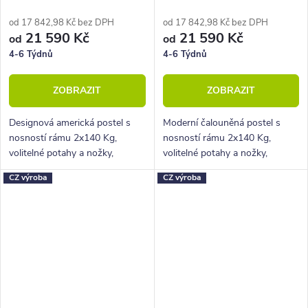
prostorem
od 17 842,98 Kč bez DPH
od 17 842,98 Kč bez DPH
21 590 Kč
21 590 Kč
od
od
4-6 Týdnů
4-6 Týdnů
ZOBRAZIT
ZOBRAZIT
Designová americká postel s
Moderní čalouněná postel s
nosností rámu 2x140 Kg,
nosností rámu 2x140 Kg,
volitelné potahy a nožky,
volitelné potahy a nožky,
hluboký úložný prostor.
hluboký úložný prostor.
CZ výroba
CZ výroba