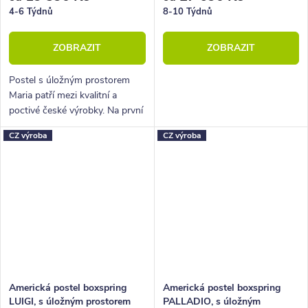
4-6 Týdnů
8-10 Týdnů
ZOBRAZIT
ZOBRAZIT
Postel s úložným prostorem
Maria patří mezi kvalitní a
poctivé české výrobky. Na první
pohled zaujme lehkým a
CZ výroba
CZ výroba
elegantním designem. Postel je
dodávána včetně pístových...
Americká postel boxspring
Americká postel boxspring
LUIGI, s úložným prostorem
PALLADIO, s úložným