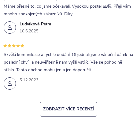
p
Máme přesně to, co jsme očekávali. Vysokou postel 🙏😉. Přeji vám
i
mnoho spokojených zákazníků. Díky.
s
Ludvíková Petra
u
10.6.2025
Skvělá komunikace a rychle dodání. Objednali jsme vánoční dárek na
poslední chvíli a neuvěřitelně nám vyšli vstříc. Vše se pohodlně
stihlo. Tento obchod mohu jen a jen doporučit
5.12.2023
ZOBRAZIT VÍCE RECENZÍ