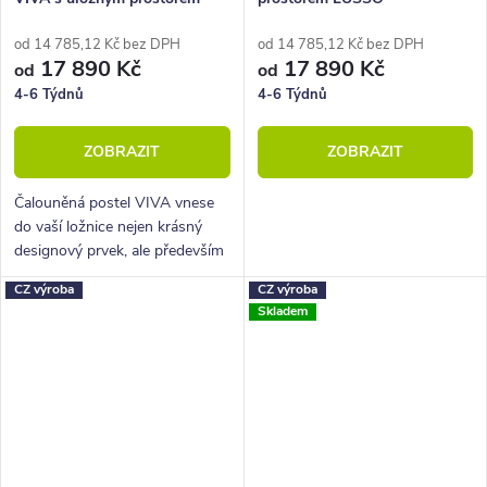
od 14 785,12 Kč bez DPH
od 14 785,12 Kč bez DPH
17 890 Kč
17 890 Kč
od
od
4-6 Týdnů
4-6 Týdnů
ZOBRAZIT
ZOBRAZIT
Čalouněná postel VIVA vnese
do vaší ložnice nejen krásný
designový prvek, ale především
kvalitní a spokojený spánek K
CZ výroba
CZ výroba
dispozici je prostorný úložný
Skladem
prostor, který uschová vše...