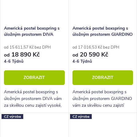
Americká postel boxspring s
Americká postel boxspring s
úložným prostorem DIVA
úložným prostorem GIARDINO
od 15 611,57 Kč bez DPH
od 17 016,53 Kč bez DPH
18 890 Kč
20 590 Kč
od
od
4-6 Týdnů
4-6 Týdnů
ZOBRAZIT
ZOBRAZIT
Americká postel boxspring s
Americká postel boxspring s
úložným prostorem DIVA vám
úložným prostorem GIARDINO
za skvělou cenu zajistí vysoké,
vám za skvělou cenu zajistí
pohodlné spaní a velký úložný
vysoké, pohodlné spaní a velký
CZ výroba
CZ výroba
prostor.
úložný prostor.