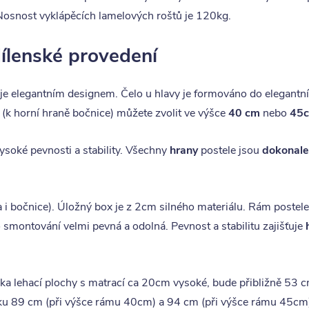
 Nosnost vyklápěcích lamelových roštů je 120kg.
ílenské provedení
e elegantním designem. Čelo u hlavy je formováno do elegantní
 (k horní hraně bočnice) můžete zvolit ve výšce
40 cm
nebo
45
vysoké pevnosti a stability. Všechny
hrany
postele jsou
dokonale
a i bočnice). Úložný box je z 2cm silného materiálu. Rám poste
o smontování velmi pevná a odolná. Pevnost a stabilitu zajišťuje
ška lehací plochy s matrací ca 20cm vysoké, bude přibližně 53
u 89 cm (při výšce rámu 40cm) a 94 cm (při výšce rámu 45cm),