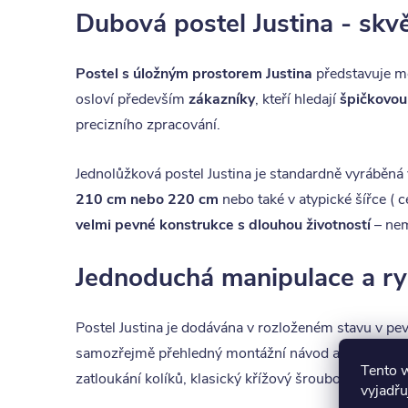
Dubová postel Justina - skvě
Postel s úložným prostorem Justina
představuje mo
osloví především
zákazníky
, kteří hledají
špičkovou 
precizního zpracování.
Jednolůžková postel Justina je standardně vyráběn
210 cm nebo 220 cm
nebo také v atypické šířce (
velmi pevné konstrukce s dlouhou životností
– nemě
Jednoduchá manipulace a ry
Postel Justina je dodávána v rozloženém stavu v pe
samozřejmě přehledný montážní návod a kování.
K 
Tento 
zatloukání kolíků, klasický křížový šroubovák a klíč 
vyjadřu