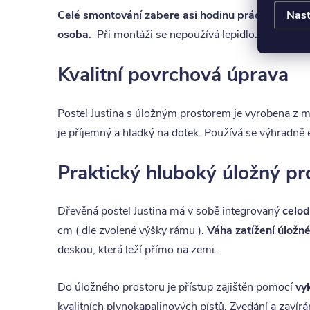
Nast
Celé smontování zabere asi hodinu práce
, montáž
osoba
. Při montáži se nepoužívá lepidlo. Postel j
Kvalitní povrchová úprava
Postel Justina s úložným prostorem je vyrobena z 
je příjemný a hladký na dotek. Používá se výhradně
Praktický hluboký úložný pr
Dřevěná postel Justina má v sobě integrovaný
celod
cm ( dle zvolené výšky rámu ).
Váha zatížení úložn
deskou, která leží přímo na zemi.
Do úložného prostoru je přístup zajištěn pomocí
vy
kvalitních plynokapalinových pístů. Zvedání a zavírá