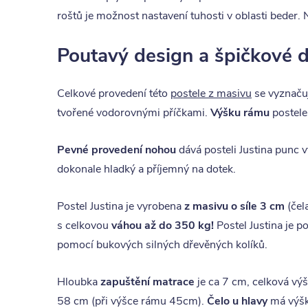
roštů je možnost nastavení tuhosti v oblasti beder.
Poutavý design a špičkové d
Celkové provedení této
postele z masivu
se vyznačuj
tvořené vodorovnými příčkami.
Výšku rámu
postele
Pevné provedení nohou
dává posteli Justina punc 
dokonale hladký a příjemný na dotek.
Postel Justina je vyrobena
z masivu o síle 3 cm
(čel
s celkovou
váhou až do 350 kg!
Postel Justina je p
pomocí bukových silných dřevěných kolíků.
Hloubka
zapuštění matrace
je ca 7 cm, celková vý
58 cm (při výšce rámu 45cm).
Čelo u hlavy
má výšk