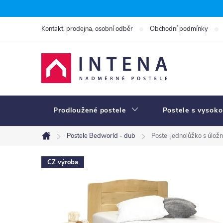
Přejít
na
Kontakt, prodejna, osobní odběr
Obchodní podmínky
obsah
Prodloužené postele
Postele s vysoko
Postele Bedworld - dub
Postel jednolůžko s úlož
Domů
CZ výroba