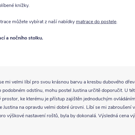
blíbené knížky.
trace můžete vybírat z naší nabídky
matrace do postele
.
cí a nočního stolku.
e mi velmi líbí pro svou krásnou barvu a kresbu dubového dřeva
 podobném odstínu, mohu postel Justina určitě doporučit. U t
ý prostor, ke kterému je přístup zajištěn jednoduchým ovládání
le Justina na opravdu velmi dobré úrovni. Líbí se mi zabroušení 
pro výškové nastavení roštů, byla by dokonalá. Výsledná cena vý