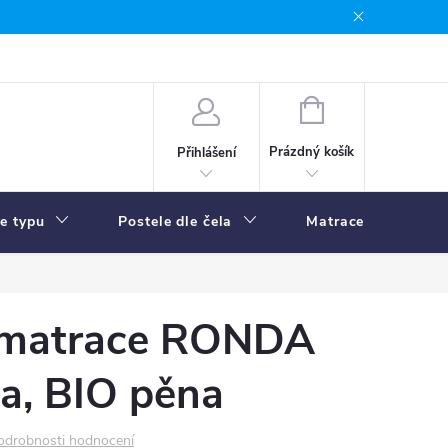
NÁKUPNÍ
KOŠÍK
Prázdný košík
Přihlášení
le typu
Postele dle čela
Matrace
R
 matrace RONDA
a, BIO pěna
odrobnosti hodnocení