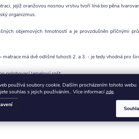
atraci, jejíž oranžovou nosnou vrstvu tvoří líná bio pěna tvaro
idský organizmus.
dlišných objemových hmotností a je provzdušněn příčnými prů
-
matrace má dvě odlišné tuhosti 2. a 3. - je tedy vhodná pro šir
ebo polohovací lamelový rošt.
web používá soubory cookie. Dalším procházením tohoto webu
jete souhlas s jejich používáním.. Více informací
zde
.
avení
 výtažek známé rostliny Aloe Vera barbaensis z rodu liliovitýc
Souhl
 prošitý třízónovým způsobem, je příjemný na dotek a sta