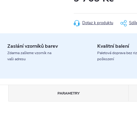
Měrná
cena:
Dotaz k produktu
Sdíl
Zaslání vzorníků barev
Kvalitní balení
Zdarma zašleme vzorník na
Paletová doprava bez riz
vaši adresu
poškození
PARAMETRY