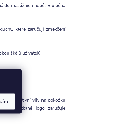
vaná do masážních nopů. Bio pěna
duchy, které zaručují změkčení
okou škálů uživatelů.
h. Má pozitivní vliv na pokožku
asím
ndardně vetkané logo zaručuje