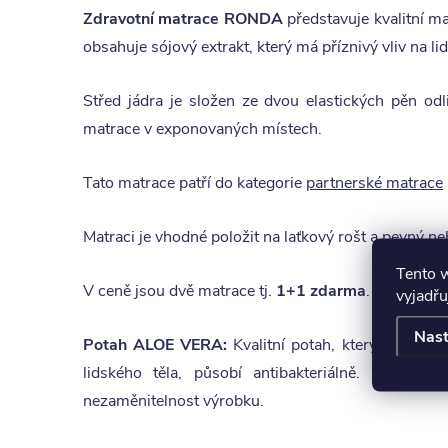
Zdravotní matrace RONDA
představuje kvalitní m
obsahuje sójový extrakt, který má příznivý vliv na l
Střed jádra je složen ze dvou elastických pěn o
matrace v exponovaných místech.
Tato matrace patří do kategorie
partnerské matrace
Matraci je vhodné položit na laťkový rošt a pevný n
Tento 
V ceně jsou dvě matrace tj.
1+1 zdarma
.
vyjadřu
Nast
Potah ALOE VERA:
Kvalitní potah, který obsahuje
lidského těla, působí antibakteriálně. Potah,
nezaměnitelnost výrobku.