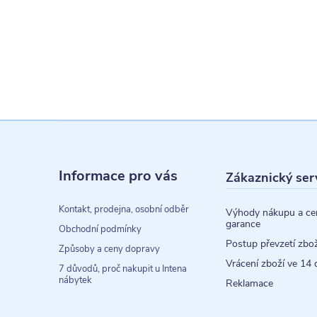
Z
á
Informace pro vás
Zákaznický ser
p
a
Kontakt, prodejna, osobní odběr
Výhody nákupu a ce
garance
t
Obchodní podmínky
Postup převzetí zbož
Způsoby a ceny dopravy
í
Vrácení zboží ve 14 
7 důvodů, proč nakupit u Intena
nábytek
Reklamace