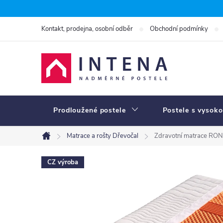
Přejít
na
Kontakt, prodejna, osobní odběr
Obchodní podmínky
obsah
Prodloužené postele
Postele s vysoko
Matrace a rošty Dřevočal
Zdravotní matrace RO
Domů
CZ výroba