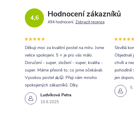
Hodnocení zákazníků
4,6
494 hodnocení
Zobrazit recenze
Děkuji moc za kvalitní postel na míru. Jsme
Skvělá kom
velice spokojeni. 5 ⭐ je pro vás málo.
Objednali 
Doručení - super, složení - super, kvalita -
chvíli a ne
super. Máme přesně to, co jsme očekávali.
pohodlně s
Vysokou postel 🙏😉. Přeji vám mnoho
jen doporu
spokojených zákazníků. Díky.
5
Ludvíková Petra
10.6.2025