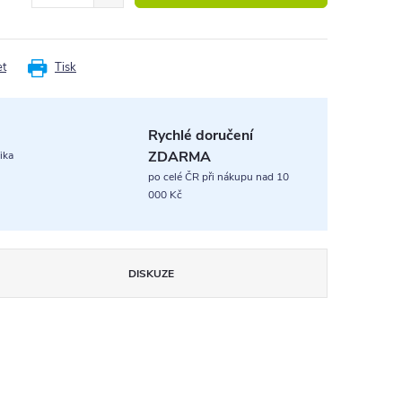
et
Tisk
Rychlé doručení
ZDARMA
ika
po celé ČR při nákupu nad 10
000 Kč
DISKUZE