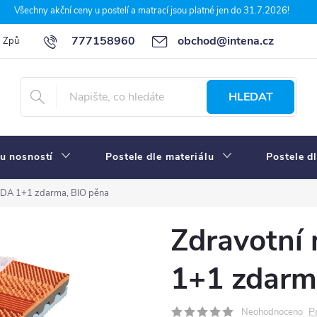
Všechny akční ceny u postelí a matrací jsou platné jen do 31.7.2026!
777158960
obchod@intena.cz
Způsoby a ceny dopravy
7 důvodů, proč nakupit u Intena nábytek
HLEDAT
u nosností
Postele dle materiálu
Postele d
NDA 1+1 zdarma, BIO pěna
Zdravotní
1+1 zdarm
P
Neohodnoceno