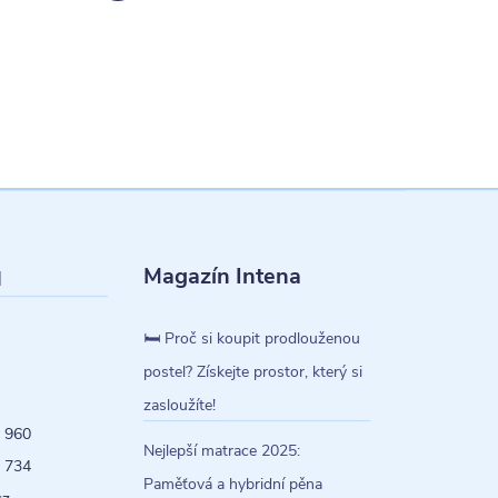
Magazín Intena
l
🛏️ Proč si koupit prodlouženou
postel? Získejte prostor, který si
zasloužíte!
 960
Nejlepší matrace 2025:
 734
Paměťová a hybridní pěna