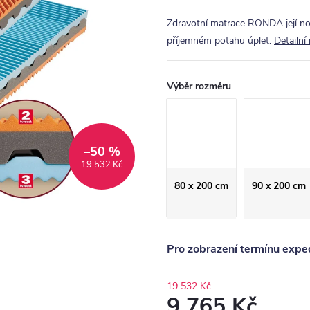
Zdravotní matrace RONDA její nos
příjemném potahu úplet.
Detailní
Výběr rozměru
–50 %
19 532 Kč
80 x 200 cm
90 x 200 cm
Pro zobrazení termínu exped
19 532 Kč
9 765 Kč