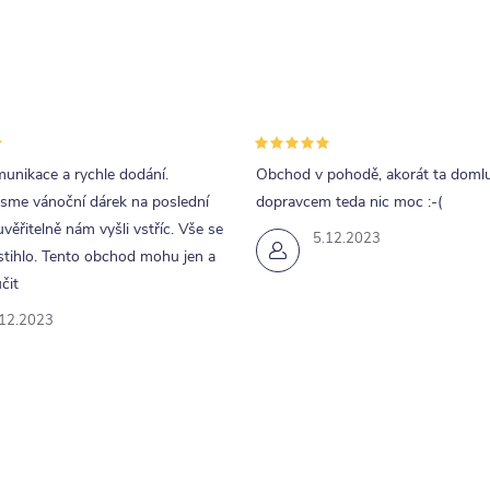
unikace a rychle dodání.
Obchod v pohodě, akorát ta doml
jsme vánoční dárek na poslední
dopravcem teda nic moc :-(
uvěřitelně nám vyšli vstříc. Vše se
5.12.2023
tihlo. Tento obchod mohu jen a
čit
.12.2023