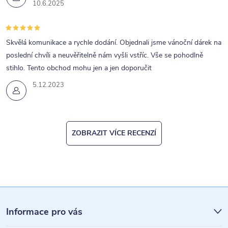
10.6.2025
Skvělá komunikace a rychle dodání. Objednali jsme vánoční dárek na
poslední chvíli a neuvěřitelně nám vyšli vstříc. Vše se pohodlně
stihlo. Tento obchod mohu jen a jen doporučit
5.12.2023
ZOBRAZIT VÍCE RECENZÍ
Z
á
Informace pro vás