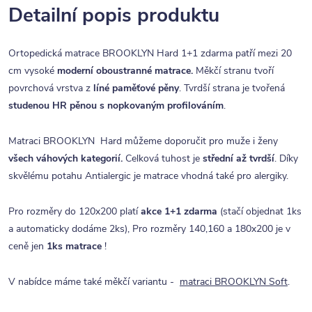
Detailní popis produktu
Ortopedická matrace BROOKLYN Hard 1+1 zdarma patří mezi 20
cm vysoké
moderní oboustranné matrace.
Měkčí stranu tvoří
povrchová vrstva z
líné paměťové pěny
. Tvrdší strana je tvořená
studenou HR
pěnou s nopkovaným profilováním
.
Matraci BROOKLYN Hard můžeme doporučit pro muže i ženy
všech váhových kategorií.
Celková tuhost je
střední až tvrdší
.
Díky
skvělému potahu Antialergic je matrace vhodná také pro alergiky
.
Pro rozměry do 120x200 platí
akce 1+1 zdarma
(stačí objednat 1ks
a automaticky dodáme 2ks), Pro rozměry 140,160 a 180x200 je v
ceně jen
1ks matrace
!
V nabídce máme také měkčí variantu -
matraci BROOKLYN Soft
.