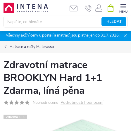
Přejít
NÁKUPNÍ
KOŠÍK
na
obsah
HLEDAT
Všechny akční ceny u postelí a matrací jsou platné jen do 31.7.2026!
Matrace a rošty Materasso
Zdravotní matrace
BROOKLYN Hard 1+1
Zdarma, líná pěna
Podrobnosti hodnocení
Neohodnoceno
Zdarma 1+1