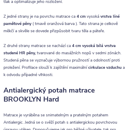
tlak a optimalizuje jeho rozložení.
Z jedné strany je na povrchu matrace ca
4 cm
vysoká
vrstva líné
paměťové pěny
( tmavě oranžová barva ). Tato strana je celkově
měkčí a skvěle se dovede přizpůsobit tvaru těla a páteře.
Z druhé strany matrace se nachází ca
4
cm vysoká bílá vrstva
studené HR pěny,
tvarované do masážních nopů v sedmi zónách.
Studená pěna se vyznačuje výbornou pružností a odolností proti
proležení. Profilace slouží k zajištění maximální
cirkulace vzduchu
a
k odvodu případné vlhkosti.
Antialergický potah matrace
BROOKLYN Hard
Matrace je vyráběna se snimatelným a pratelným potahem
Antialergic. Jedná se o svěží potah s antialergickou povrchovou
úpravou vláken. Doporučujeme jak pro běžné uživatele, tak pro