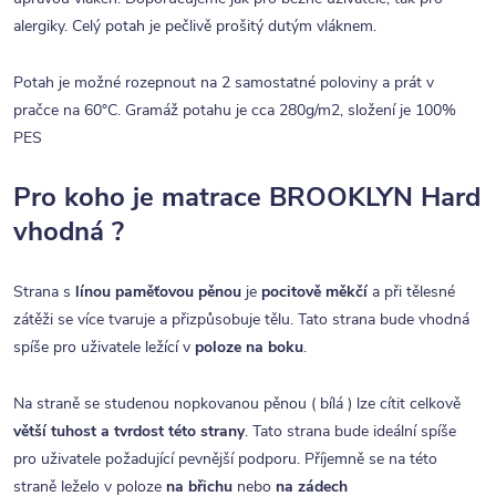
alergiky. Celý potah je pečlivě prošitý dutým vláknem.
Potah je možné rozepnout na 2 samostatné poloviny a prát v
pračce na 60°C. Gramáž potahu je cca 280g/m2, složení je 100%
PES
Pro koho je matrace BROOKLYN Hard
vhodná ?
Strana s
línou paměťovou pěnou
je
pocitově měkčí
a při tělesné
zátěži se více tvaruje a přizpůsobuje tělu. Tato strana bude vhodná
spíše pro uživatele ležící v
poloze na boku
.
Na straně se studenou nopkovanou pěnou ( bílá ) lze cítit celkově
větší tuhost a tvrdost této strany
. Tato strana bude ideální spíše
pro uživatele požadující pevnější podporu. Příjemně se na této
straně leželo v poloze
na břichu
nebo
na zádech