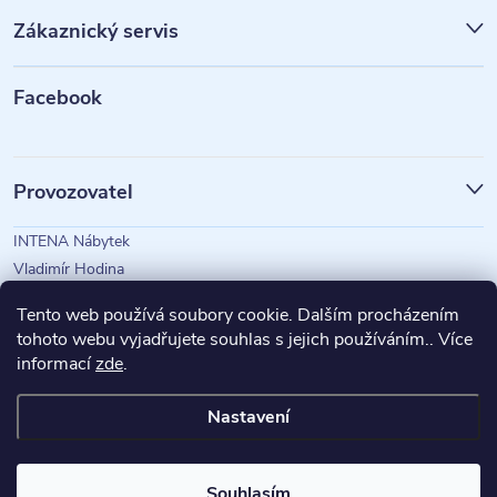
p
Zákaznický servis
a
t
Facebook
í
Provozovatel
INTENA Nábytek
Vladimír Hodina
IČO: 73350583
Tento web používá soubory cookie. Dalším procházením
tohoto webu vyjadřujete souhlas s jejich používáním.. Více
informací
zde
.
Magazín Intena
Nastavení
Copyright 2026
INTENA Nábytek
. Všechna práva vyhrazena.
Souhlasím