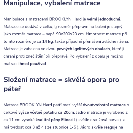
Manipulace, vybalení matrace
Manipulace s matracemi BROOKLYN Hard je
velmi jednoduchá
.
Matrace se dodává v celku, tj rozměr přepravního balení je stejný
jako rozměr matrace – např. 90x200x20 cm. Hmotnost matrace při
tomto rozměru je ca
14 kg
, takže případné přenášení zvládne i žena.
Matrace je zabalena ve dvou
pevných igelitových obalech
, které ji
chrání proti znečištění při přepravě. Po vybalení z obalu je možno
matraci
ihned používat
.
Složení matrace = skvělá opora pro
páteř
Matrace BROOKLYN Hard patří mezi vyšší
dvoutvrdostní matrace
o
celkové
výšce včetně potahu ca 20cm.
Jádro matrace je vyrobeno z
ca 11 cm vysoké
kvalitní
pěny Eliocell
( světle oranžová barva ) a
má tvrdost cca 3 až 4 ( ze stupnice 1-5 ). Jádro skvěle reaguje na