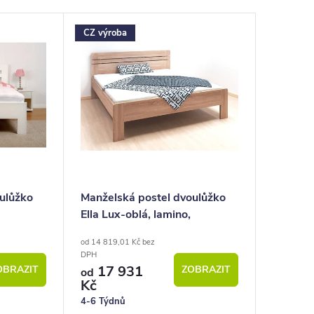
CZ výroba
ulůžko
Manželská postel dvoulůžko
Ella Lux-oblá, lamino,
cm
160x200, 180x200 cm
od 14 819,01 Kč bez
DPH
17 931
OBRAZIT
ZOBRAZIT
od
Kč
4-6 Týdnů