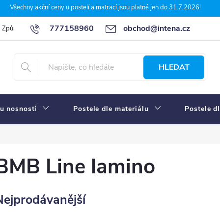
Všechny akční ceny u postelí a matrací jsou platné jen do 31.7.2026!
777158960
obchod@intena.cz
Způsoby a ceny dopravy
7 důvodů, proč nakupit u Intena nábytek
HLEDAT
u nosností
Postele dle materiálu
Postele d
BMB Line lamino
Nejprodávanější