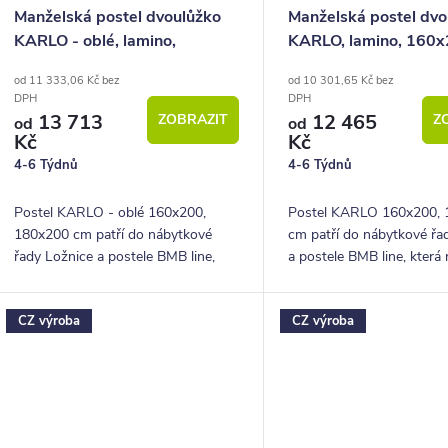
Manželská postel dvoulůžko
Manželská postel dvo
KARLO - oblé, lamino,
KARLO, lamino, 160x
160x200, 180x200 cm
180x200 cm
od 11 333,06 Kč bez
od 10 301,65 Kč bez
DPH
DPH
13 713
12 465
ZOBRAZIT
Z
od
od
Kč
Kč
4-6 Týdnů
4-6 Týdnů
Postel KARLO - oblé 160x200,
Postel KARLO 160x200,
180x200 cm patří do nábytkové
cm patří do nábytkové řa
řady Ložnice a postele BMB line,
a postele BMB line, která 
která nabízí postele a příslušenství z
postele a příslušenství z k
kvalitního lamina. Svým
lamina. Svým jednoduchý
CZ výroba
CZ výroba
jednoduchým, vzdušným...
vzdušným...