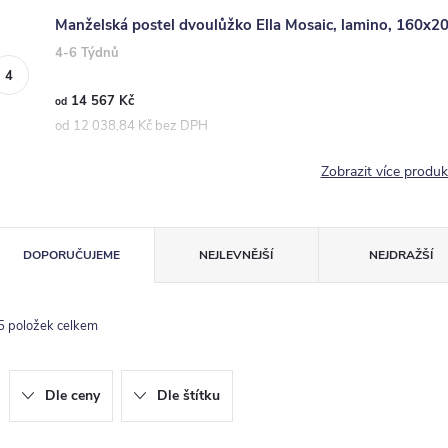
Manželská postel dvoulůžko Ella Mosaic, lamino, 160x
4-6 Týdnů
14 567 Kč
od
od 12 038,84 Kč bez DPH
Zobrazit více produ
Ř
DOPORUČUJEME
NEJLEVNĚJŠÍ
NEJDRAŽŠÍ
a
z
5
položek celkem
e
n
Dle ceny
Dle štítku