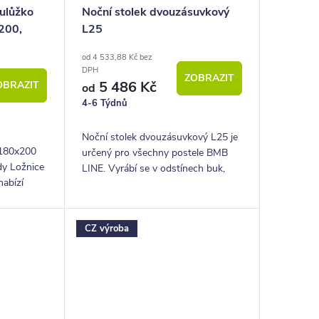
ulůžko
Noční stolek dvouzásuvkový
200,
L25
od 4 533,88 Kč bez
DPH
ZOBRAZIT
5 486 Kč
OBRAZIT
od
4-6 Týdnů
Noční stolek dvouzásuvkový L25 je
 180x200
určený pro všechny postele BMB
dy Ložnice
LINE. Vyrábí se v odstínech buk,
nabízí
hrušeň, bříza, akát, ořech a další.
valitního
m,
CZ výroba