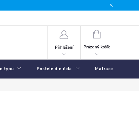
NÁKUPNÍ
KOŠÍK
Prázdný košík
Přihlášení
le typu
Postele dle čela
Matrace
R