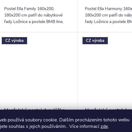
ů
Postel Ella Family 160x200,
Postel Ella Harmony 160
180x200 cm patří do nábytkové
180x200 cm patří do náb
řady Ložnice a postele BMB line,
řady Ložnice a postele BM
která nabízí postele a příslušenství z
která nabízí postele a přís
kvalitního lamina. Svým klasickým
kvalitního lamina. Svým e
CZ výroba
CZ výroba
designem a...
vzdušným...
Manželská postel dvoulůžko
Manželská postel dvo
Ella Lux, lamino, 160x200,
Ella Moon-oblá, lamin
web používá soubory cookie. Dalším procházením tohoto webu
180x200 cm
160x200, 180x200 
jete souhlas s jejich používáním.. Více informací
zde
.
od 13 412,40 Kč bez
od 12 857,02 Kč bez