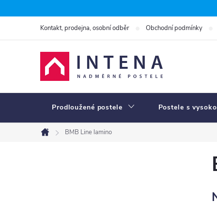
Přejít
na
Kontakt, prodejna, osobní odběr
Obchodní podmínky
obsah
Prodloužené postele
Postele s vysoko
BMB Line lamino
Domů
P
o
s
t