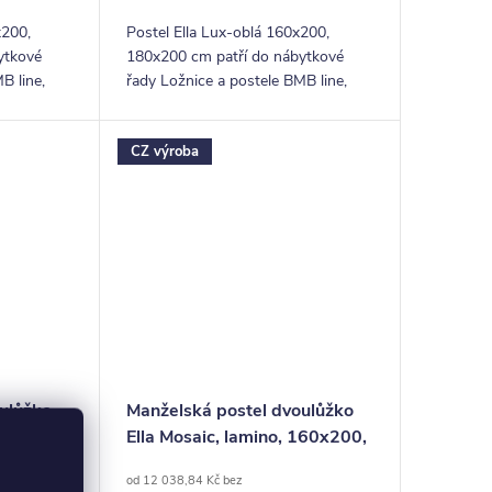
x200,
Postel Ella Lux-oblá 160x200,
ytkové
180x200 cm patří do nábytkové
B line,
řady Ložnice a postele BMB line,
lušenství z
která nabízí postele a příslušenství z
legantním,
kvalitního lamina. Svým originálním
CZ výroba
designem...
ulůžko
Manželská postel dvoulůžko
o,
Ella Mosaic, lamino, 160x200,
cm
180x200 cm
od 12 038,84 Kč bez