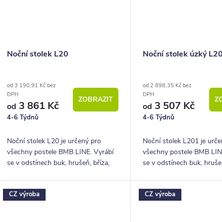
Noční stolek L20
Noční stolek úzký L2
od 3 190,91 Kč bez
od 2 898,35 Kč bez
DPH
DPH
ZOBRAZIT
Z
3 861 Kč
3 507 Kč
od
od
4-6 Týdnů
4-6 Týdnů
Noční stolek L20 je určený pro
Noční stolek L201 je urč
všechny postele BMB LINE. Vyrábí
všechny postele BMB LIN
se v odstínech buk, hrušeň, bříza,
se v odstínech buk, hrušeň
akát, ořech a další.
akát, ořech a další.
CZ výroba
CZ výroba