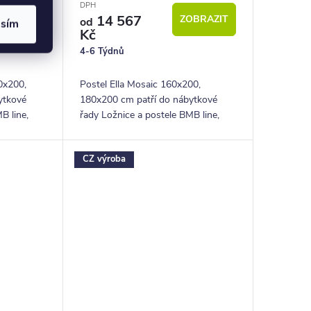
DPH
14 567
OBRAZIT
ZOBRAZIT
od
asím
Kč
4-6 Týdnů
0x200,
Postel Ella Mosaic 160x200,
ytkové
180x200 cm patří do nábytkové
B line,
řady Ložnice a postele BMB line,
lušenství z
která nabízí postele a příslušenství z
kvalitního lamina. Svým jedinečným,
CZ výroba
vzdušným...