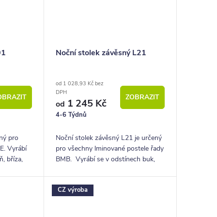
01
Noční stolek závěsný L21
od 1 028,93 Kč bez
DPH
OBRAZIT
ZOBRAZIT
1 245 Kč
od
4-6 Týdnů
ený pro
Noční stolek závěsný L21 je určený
E. Vyrábí
pro všechny lminované postele řady
, bříza,
BMB. Vyrábí se v odstínech buk,
hrušeň, bříza, akát, ořech a další.
CZ výroba