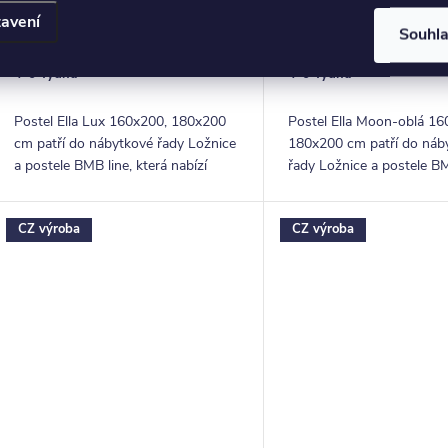
DPH
DPH
avení
16 229
15 557
ZOBRAZIT
Z
od
od
Souhl
Kč
Kč
4-6 Týdnů
4-6 Týdnů
Postel Ella Lux 160x200, 180x200
Postel Ella Moon-oblá 16
cm patří do nábytkové řady Ložnice
180x200 cm patří do náb
a postele BMB line, která nabízí
řady Ložnice a postele BM
postele a příslušenství z kvalitního
která nabízí postele a přís
lamina. Svým originálním designem
kvalitního lamina. Svým
CZ výroba
CZ výroba
a...
originálním,...