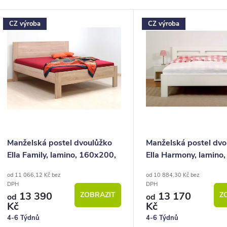
p
V
CZ výroba
CZ výroba
ý
o
p
d
u
s
k
p
ů
o
Manželská postel dvoulůžko
Manželská postel dvo
Ella Family, lamino, 160x200,
Ella Harmony, lamino,
d
180x200 cm
160x200, 180x200 
od 11 066,12 Kč bez
od 10 884,30 Kč bez
u
DPH
DPH
13 390
13 170
ZOBRAZIT
Z
k
od
od
Kč
Kč
4-6 Týdnů
4-6 Týdnů